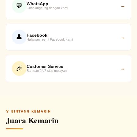
WhatsApp
💬
→
Chat langsung dengan kami
Facebook
👤
→
Halaman resmi Facebook kami
Customer Service
🎉
→
Bantuan 24/7 siap melayani
🏅 BINTANG KEMARIN
Juara Kemarin