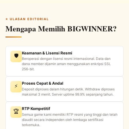
⭐ ULASAN EDITORIAL
Mengapa Memilih BIGWINNER?
Keamanan & Lisensi Resmi
🛡
Beroperasi dengan lisensi resmi internasional. Data dan
dana member dijamin aman menggunakan enkripsi SSL
256-bit.
Proses Cepat & Andal
⚡
Deposit diproses dalam hitungan detik. Withdraw diproses
maksimal 3 menit. Server uptime 99.9% sepanjang tahun.
RTP Kompetitif
🏆
Semua game kami memiliki RTP resmi yang tinggi dan telah
diaudit secara independen oleh lembaga sertifikasi
terkemuka.