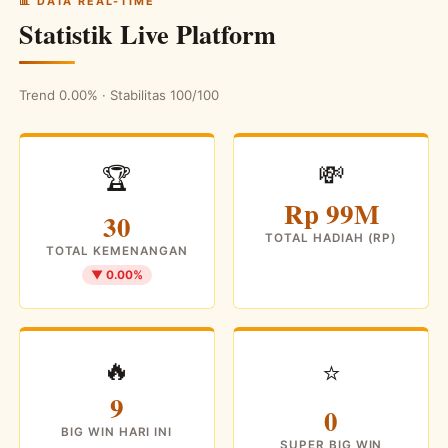
📊 DATA REAL-TIME
Statistik Live Platform
Trend 0.00% · Stabilitas 100/100
💸
🏆
Rp 99M
30
TOTAL HADIAH (RP)
TOTAL KEMENANGAN
▼ 0.00%
🔥
⭐
9
0
BIG WIN HARI INI
SUPER BIG WIN