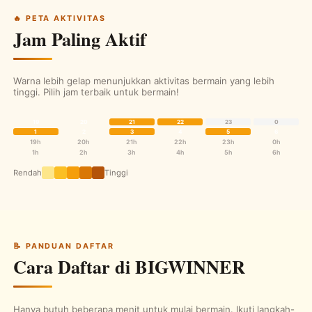
🔥 PETA AKTIVITAS
Jam Paling Aktif
Warna lebih gelap menunjukkan aktivitas bermain yang lebih
tinggi. Pilih jam terbaik untuk bermain!
19
20
21
22
23
0
1
2
3
4
5
6
19h
20h
21h
22h
23h
0h
1h
2h
3h
4h
5h
6h
Rendah
Tinggi
📝 PANDUAN DAFTAR
Cara Daftar di BIGWINNER
Hanya butuh beberapa menit untuk mulai bermain. Ikuti langkah-