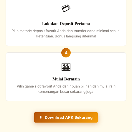
💳
Lakukan Deposit Pertama
Pilih metode deposit favorit Anda dan transfer dana minimal sesuai
ketentuan. Bonus langsung diterima!
🎰
Mulai Bermain
Pilih game slot favorit Anda dari ribuan pilihan dan mulai raih
kemenangan besar sekarang juga!
⇓ Download APK Sekarang