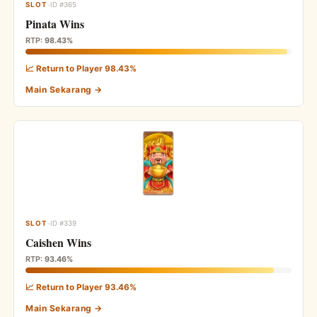
·
SLOT
ID #365
Pinata Wins
RTP:
98.43%
📈 Return to Player 98.43%
Main Sekarang →
·
SLOT
ID #339
Caishen Wins
RTP:
93.46%
📈 Return to Player 93.46%
Main Sekarang →