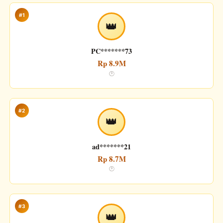
#1
👑
PC*******73
Rp 8.9M
🕐
#2
👑
ad*******21
Rp 8.7M
🕐
#3
👑