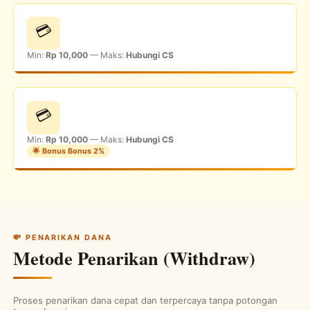
💳
Min:
Rp 10,000
— Maks:
Hubungi CS
💳
Min:
Rp 10,000
— Maks:
Hubungi CS
🌟 Bonus Bonus 2%
💸 PENARIKAN DANA
Metode Penarikan (Withdraw)
Proses penarikan dana cepat dan terpercaya tanpa potongan