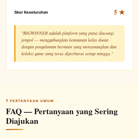
5 ★
Skor Keseluruhan
"BIGWINNER adalah platform yang patut diacungi
jempol — menggabungkan keamanan kelas dunia
dengan pengalaman bermain yang menyenangkan dan
koleksi game yang terus diperbarui setiap minggu."
❓ PERTANYAAN UMUM
FAQ — Pertanyaan yang Sering
Diajukan