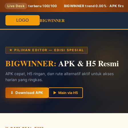
Stabilitas terbaru 100/100
Live Desk
BIGWINNER trend 0.00% · APK first
BIGWINNER
★ PILIHAN EDITOR — EDISI SPESIAL
BIGWINNER:
APK & H5 Resmi
APK cepat, H5 ringan, dan rute alternatif aktif untuk akses
harian yang ringkas.
⇓ Download APK
▶ Main via H5