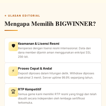
⭐ ULASAN EDITORIAL
Mengapa Memilih BIGWINNER?
Keamanan & Lisensi Resmi
🛡
Beroperasi dengan lisensi resmi internasional. Data dan
dana member dijamin aman menggunakan enkripsi SSL
256-bit.
Proses Cepat & Andal
⚡
Deposit diproses dalam hitungan detik. Withdraw diproses
maksimal 3 menit. Server uptime 99.9% sepanjang tahun.
RTP Kompetitif
🏆
Semua game kami memiliki RTP resmi yang tinggi dan telah
diaudit secara independen oleh lembaga sertifikasi
terkemuka.