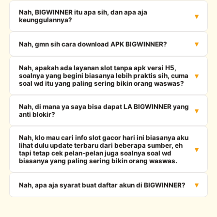
Nah, BIGWINNER itu apa sih, dan apa aja
keunggulannya?
Nah, gmn sih cara download APK BIGWINNER?
Nah, apakah ada layanan slot tanpa apk versi H5,
soalnya yang begini biasanya lebih praktis sih, cuma
soal wd itu yang paling sering bikin orang waswas?
Nah, di mana ya saya bisa dapat LA BIGWINNER yang
anti blokir?
Nah, klo mau cari info slot gacor hari ini biasanya aku
lihat dulu update terbaru dari beberapa sumber, eh
tapi tetap cek pelan-pelan juga soalnya soal wd
biasanya yang paling sering bikin orang waswas.
Nah, apa aja syarat buat daftar akun di BIGWINNER?