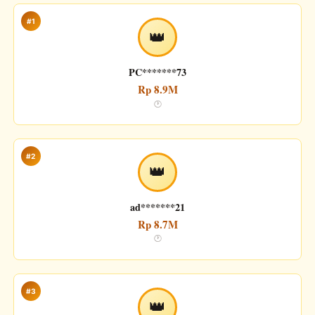
#1
👑
PC*******73
Rp 8.9M
🕐
#2
👑
ad*******21
Rp 8.7M
🕐
#3
👑