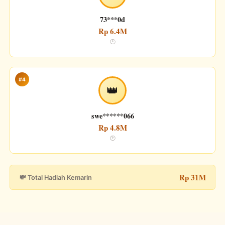
73***0d
Rp 6.4M
🕐
#4
👑
swe******066
Rp 4.8M
🕐
Rp 31M
💸 Total Hadiah Kemarin