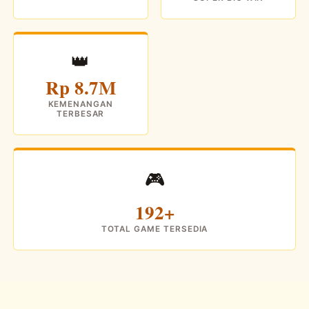
👑
Rp 8.7M
KEMENANGAN
TERBESAR
🎮
192+
TOTAL GAME TERSEDIA