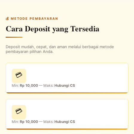
💰 METODE PEMBAYARAN
Cara Deposit yang Tersedia
Deposit mudah, cepat, dan aman melalui berbagai metode
pembayaran pilihan Anda.
💳
Min:
Rp 10,000
— Maks:
Hubungi CS
💳
Min:
Rp 10,000
— Maks:
Hubungi CS