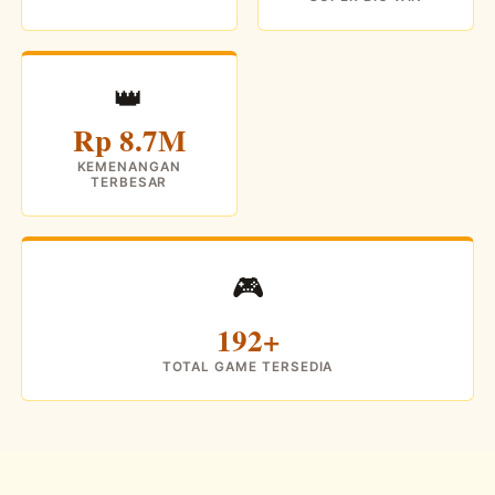
👑
Rp 8.7M
KEMENANGAN
TERBESAR
🎮
192+
TOTAL GAME TERSEDIA