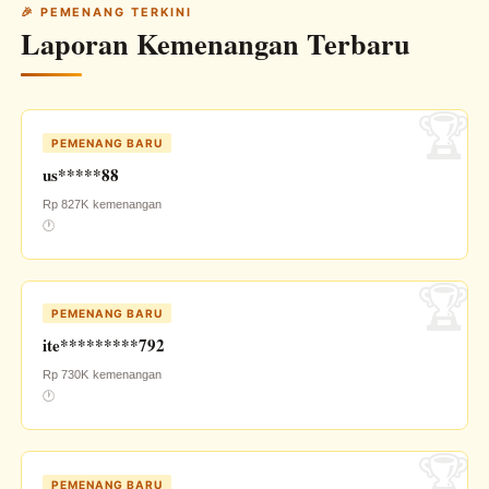
🎉 PEMENANG TERKINI
Laporan Kemenangan Terbaru
PEMENANG BARU
us*****88
Rp 827K
kemenangan
🕐
PEMENANG BARU
ite*********792
Rp 730K
kemenangan
🕐
PEMENANG BARU