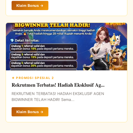
Klaim Bonus →
★ PROMOSI SPESIAL 2
Rekrutmen Terbatas! Hadiah Eksklusif Ag...
REKRUTMEN TERBATAS! HADIAH EKSKLUSIF AGEN
BIGWINNER TELAH HADIR! Sema...
Klaim Bonus →