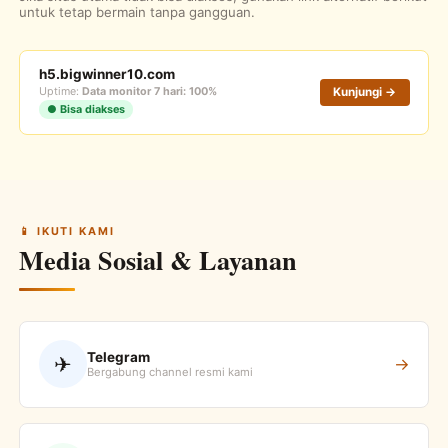
untuk tetap bermain tanpa gangguan.
h5.bigwinner10.com
Uptime:
Data monitor 7 hari: 100%
Kunjungi →
● Bisa diakses
📱 IKUTI KAMI
Media Sosial & Layanan
Telegram
✈
→
Bergabung channel resmi kami