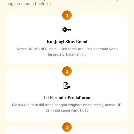
langkah mudah berikut ini.
🔑
Kunjungi Situs Resmi
Akses BIGWINNER melalui link resmi atau link alternatif yang
tersedia di halaman ini.
📝
Isi Formulir Pendaftaran
Masukkan data diri Anda dengan lengkap: nama, email, nomor HP,
dan kata sandi yang kuat.