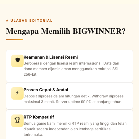
⭐ ULASAN EDITORIAL
Mengapa Memilih BIGWINNER?
Keamanan & Lisensi Resmi
🛡
Beroperasi dengan lisensi resmi internasional. Data dan
dana member dijamin aman menggunakan enkripsi SSL
256-bit.
Proses Cepat & Andal
⚡
Deposit diproses dalam hitungan detik. Withdraw diproses
maksimal 3 menit. Server uptime 99.9% sepanjang tahun.
RTP Kompetitif
🏆
Semua game kami memiliki RTP resmi yang tinggi dan telah
diaudit secara independen oleh lembaga sertifikasi
terkemuka.