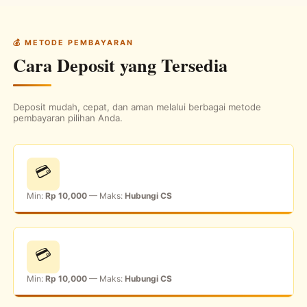
💰 METODE PEMBAYARAN
Cara Deposit yang Tersedia
Deposit mudah, cepat, dan aman melalui berbagai metode
pembayaran pilihan Anda.
💳
Min:
Rp 10,000
— Maks:
Hubungi CS
💳
Min:
Rp 10,000
— Maks:
Hubungi CS