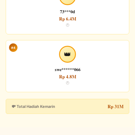
73***0d
Rp 6.4M
🕐
#4
👑
swe******066
Rp 4.8M
🕐
Rp 31M
💸 Total Hadiah Kemarin