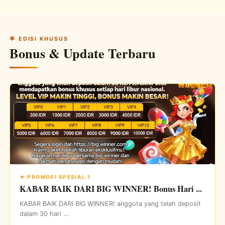
🌟 EDISI KHUSUS
Bonus & Update Terbaru
★ PROMOSI SPESIAL 1
KABAR BAIK DARI BIG WINNER! Bonus Hari ...
KABAR BAIK DARI BIG WINNER! anggota yang telah deposit
dalam 30 hari ...