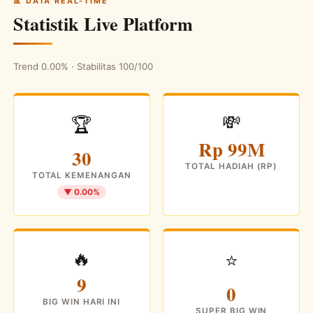
📊 DATA REAL-TIME
Statistik Live Platform
Trend 0.00% · Stabilitas 100/100
💸
🏆
Rp 99M
30
TOTAL HADIAH (RP)
TOTAL KEMENANGAN
▼ 0.00%
🔥
⭐
9
0
BIG WIN HARI INI
SUPER BIG WIN