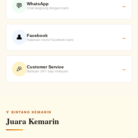
WhatsApp
💬
→
Chat langsung dengan kami
Facebook
👤
→
Halaman resmi Facebook kami
Customer Service
🎉
→
Bantuan 24/7 siap melayani
🏅 BINTANG KEMARIN
Juara Kemarin