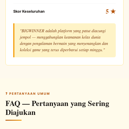
5 ★
Skor Keseluruhan
"BIGWINNER adalah platform yang patut diacungi
jempol — menggabungkan keamanan kelas dunia
dengan pengalaman bermain yang menyenangkan dan
koleksi game yang terus diperbarui setiap minggu."
❓ PERTANYAAN UMUM
FAQ — Pertanyaan yang Sering
Diajukan