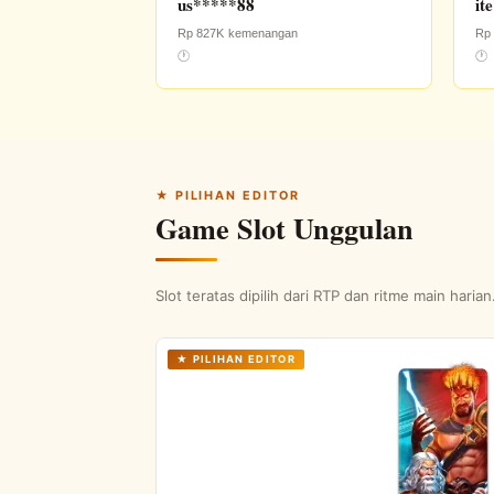
us*****88
it
Rp 827K
kemenangan
Rp
🕐
🕐
★ PILIHAN EDITOR
Game Slot Unggulan
Slot teratas dipilih dari RTP dan ritme main harian
★ PILIHAN EDITOR