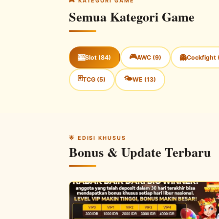
🎮 KATEGORI GAME
Semua Kategori Game
🎮
🎰
👻
Slot (84)
AWC (9)
Cockfight 
🃏
🌤
TCG (5)
WE (13)
🌟 EDISI KHUSUS
Bonus & Update Terbaru