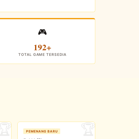
🎮
192+
TOTAL GAME TERSEDIA
PEMENANG BARU