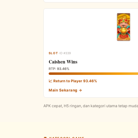
·
SLOT
ID #339
Caishen Wins
RTP:
93.46%
📈 Return to Player 93.46%
Main Sekarang →
APK cepat, H5 ringan, dan kategori utama tetap mudah