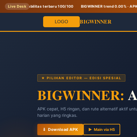
saat
Live Desk
Stabilitas terbaru 100/100
BIGWINNER trend 0.00% · APK firs
BIGWINNER
★ PILIHAN EDITOR — EDISI SPESIAL
BIGWINNER:
A
APK cepat, H5 ringan, dan rute alternatif aktif un
harian yang ringkas.
⇓ Download APK
▶ Main via H5