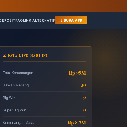
DEPOSIT
FAQ
LINK ALTERNATIF
⇓ BUKA APK
📈 DATA LIVE HARI INI
Rp 99M
Total Kemenangan
30
Jumlah Menang
9
Big Win
0
Super Big Win
Rp 8.7M
Kemenangan Maks