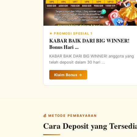
★ PROMOSI SPESIAL 1
KABAR BAIK DARI BIG WINNER!
Bonus Hari ...
KABAR BAIK DARI BIG WINNER! anggota yang
telah deposit dalam 30 hari ...
Klaim Bonus →
💰 METODE PEMBAYARAN
Cara Deposit yang Tersedi