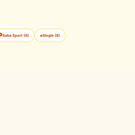
⚽
♠
Saba Sport (6)
Single (8)