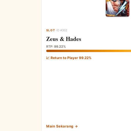
·
SLOT
ID #302
Zeus & Hades
RTP:
99.22%
📈 Return to Player 99.22%
Main Sekarang →