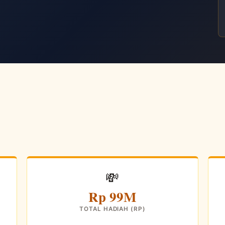
💸
Rp 99M
TOTAL HADIAH (RP)