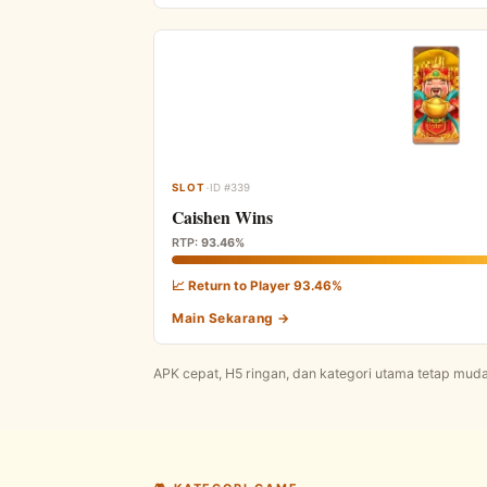
·
SLOT
ID #339
Caishen Wins
RTP:
93.46%
📈 Return to Player 93.46%
Main Sekarang →
APK cepat, H5 ringan, dan kategori utama tetap mudah