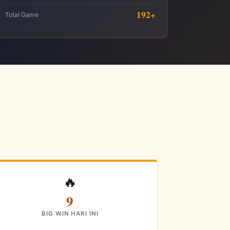
192+
Total Game
🔥
9
BIG WIN HARI INI