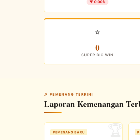
▼ 0.00%
⭐
0
SUPER BIG WIN
🎉 PEMENANG TERKINI
Laporan Kemenangan Ter
PEMENANG BARU
P