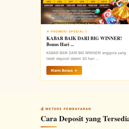
★ PROMOSI SPESIAL 1
KABAR BAIK DARI BIG WINNER!
Bonus Hari ...
KABAR BAIK DARI BIG WINNER! anggota yang
telah deposit dalam 30 hari ...
Klaim Bonus →
💰 METODE PEMBAYARAN
Cara Deposit yang Tersedi