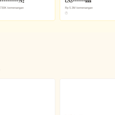
e*********792
GN5******888
 730K
kemenangan
Rp 5.3M
kemenangan
🕐
.