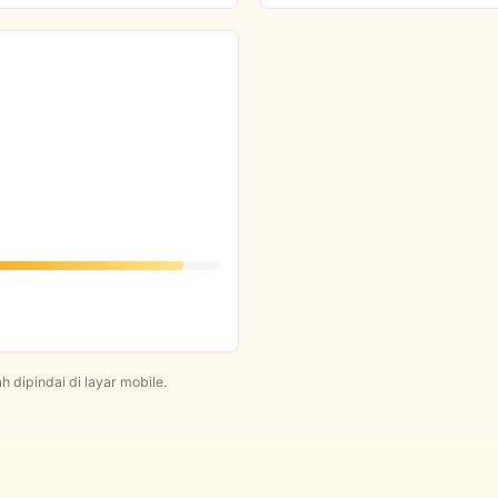
 dipindai di layar mobile.