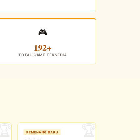
🎮
192+
TOTAL GAME TERSEDIA
PEMENANG BARU