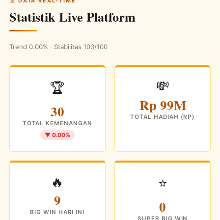
📊 DATA REAL-TIME
Statistik Live Platform
Trend 0.00% · Stabilitas 100/100
💸
🏆
Rp 99M
30
TOTAL HADIAH (RP)
TOTAL KEMENANGAN
▼ 0.00%
🔥
⭐
9
0
BIG WIN HARI INI
SUPER BIG WIN