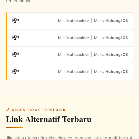
tersembunyi.
💸
Min:
Ikuti cashier
| Maks:
Hubungi CS
💸
Min:
Ikuti cashier
| Maks:
Hubungi CS
💸
Min:
Ikuti cashier
| Maks:
Hubungi CS
💸
Min:
Ikuti cashier
| Maks:
Hubungi CS
🔗 AKSES TIDAK TERBLOKIR
Link Alternatif Terbaru
Jika situs utama tidak bisa diakses, gunakan link alternatif berikut