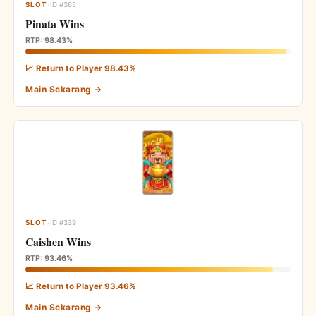
·
SLOT
ID #365
Pinata Wins
RTP:
98.43%
📈 Return to Player 98.43%
Main Sekarang →
·
SLOT
ID #339
Caishen Wins
RTP:
93.46%
📈 Return to Player 93.46%
Main Sekarang →