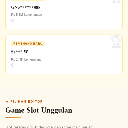
GN5******888
Rp 5.3M
kemenangan
🕐
PEMENANG BARU
Sa*** W
Rp 145K
kemenangan
🕐
★ PILIHAN EDITOR
Game Slot Unggulan
Slot teratas dipilih dari RTP dan ritme main harian.