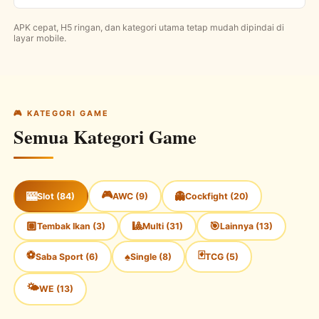
APK cepat, H5 ringan, dan kategori utama tetap mudah dipindai di
layar mobile.
🎮 KATEGORI GAME
Semua Kategori Game
🎮
🎰
👻
Slot (84)
AWC (9)
Cockfight (20)
🏽
🎱
🎯
Tembak Ikan (3)
Multi (31)
Lainnya (13)
⚽
🃏
♠
Saba Sport (6)
Single (8)
TCG (5)
🌤
WE (13)