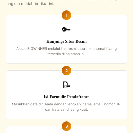
langkah mudah berikut ini.
🔑
Kunjungi Situs Resmi
Akses BIGWINNER melalui link resmi atau link alternatif yang
tersedia di halaman ini.
📝
Isi Formulir Pendaftaran
Masukkan data diri Anda dengan lengkap: nama, email, nomor HP,
dan kata sandi yang kuat.