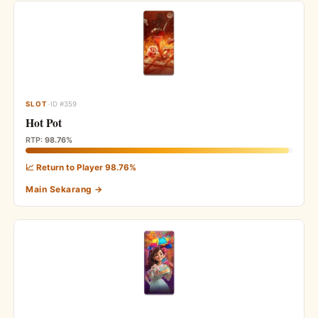
·
SLOT
ID #359
Hot Pot
RTP:
98.76%
📈 Return to Player 98.76%
Main Sekarang →