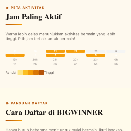
🔥 PETA AKTIVITAS
Jam Paling Aktif
Warna lebih gelap menunjukkan aktivitas bermain yang lebih
tinggi. Pilih jam terbaik untuk bermain!
19
20
21
22
23
0
1
2
3
4
5
6
19h
20h
21h
22h
23h
0h
1h
2h
3h
4h
5h
6h
Rendah
Tinggi
📝 PANDUAN DAFTAR
Cara Daftar di BIGWINNER
Hanya butuh beberapa menit untuk mulai bermain. Ikuti langkah-