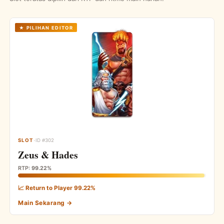
★ PILIHAN EDITOR
·
SLOT
ID #302
Zeus & Hades
RTP:
99.22%
📈 Return to Player 99.22%
Main Sekarang →