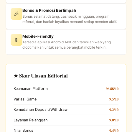
Bonus & Promosi Berlimpah
🎉
Bonus selamat datang, cashback mingguan, program
referral, dan hadiah loyalitas menanti setiap member aktif.
Mobile-Friendly
📱
Tersedia aplikasi Android APK dan tampilan web yang
dioptimalkan untuk semua perangkat mobile terkini.
★ Skor Ulasan Editorial
96.88/10
Keamanan Platform
9.5/10
Variasi Game
9.2/10
Kemudahan Deposit/Withdraw
9.0/10
Layanan Pelanggan
9.4/10
Nilai Bonus