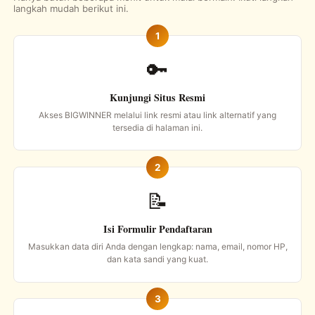
langkah mudah berikut ini.
🔑
Kunjungi Situs Resmi
Akses BIGWINNER melalui link resmi atau link alternatif yang
tersedia di halaman ini.
📝
Isi Formulir Pendaftaran
Masukkan data diri Anda dengan lengkap: nama, email, nomor HP,
dan kata sandi yang kuat.