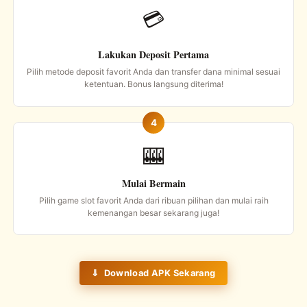
💳
Lakukan Deposit Pertama
Pilih metode deposit favorit Anda dan transfer dana minimal sesuai
ketentuan. Bonus langsung diterima!
🎰
Mulai Bermain
Pilih game slot favorit Anda dari ribuan pilihan dan mulai raih
kemenangan besar sekarang juga!
⇓ Download APK Sekarang