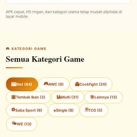
APK cepat, H5 ringan, dan kategori utama tetap mudah dipindai di
layar mobile.
🎮 KATEGORI GAME
Semua Kategori Game
🎮
🎰
👻
Slot (84)
AWC (9)
Cockfight (20)
🏽
🎱
🎯
Tembak Ikan (3)
Multi (31)
Lainnya (13)
⚽
🃏
♠
Saba Sport (6)
Single (8)
TCG (5)
🌤
WE (13)