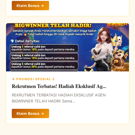
Klaim Bonus →
★ PROMOSI SPESIAL 2
Rekrutmen Terbatas! Hadiah Eksklusif Ag...
REKRUTMEN TERBATAS! HADIAH EKSKLUSIF AGEN
BIGWINNER TELAH HADIR! Sema...
Klaim Bonus →