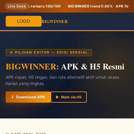
Stabilitas terbaru 100/100
Live Desk
BIGWINNER trend 0.00% · APK first
BIGWINNER
★ PILIHAN EDITOR — EDISI SPESIAL
BIGWINNER:
APK & H5 Resmi
APK cepat, H5 ringan, dan rute alternatif aktif untuk akses
harian yang ringkas.
⇓ Download APK
▶ Main via H5