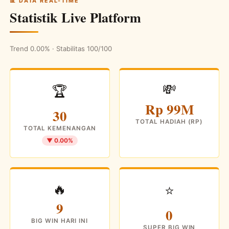
📊 DATA REAL-TIME
Statistik Live Platform
Trend 0.00% · Stabilitas 100/100
💸
🏆
Rp 99M
30
TOTAL HADIAH (RP)
TOTAL KEMENANGAN
▼ 0.00%
🔥
⭐
9
0
BIG WIN HARI INI
SUPER BIG WIN