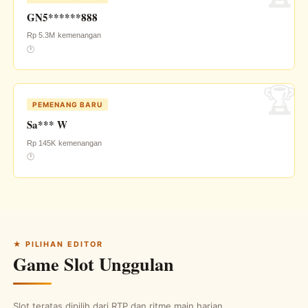
GN5******888
Rp 5.3M
kemenangan
🕐
PEMENANG BARU
Sa*** W
Rp 145K
kemenangan
🕐
★ PILIHAN EDITOR
Game Slot Unggulan
Slot teratas dipilih dari RTP dan ritme main harian.