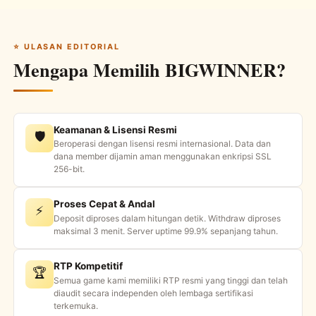
⭐ ULASAN EDITORIAL
Mengapa Memilih BIGWINNER?
Keamanan & Lisensi Resmi
🛡
Beroperasi dengan lisensi resmi internasional. Data dan
dana member dijamin aman menggunakan enkripsi SSL
256-bit.
Proses Cepat & Andal
⚡
Deposit diproses dalam hitungan detik. Withdraw diproses
maksimal 3 menit. Server uptime 99.9% sepanjang tahun.
RTP Kompetitif
🏆
Semua game kami memiliki RTP resmi yang tinggi dan telah
diaudit secara independen oleh lembaga sertifikasi
terkemuka.