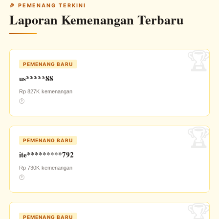
🎉 PEMENANG TERKINI
Laporan Kemenangan Terbaru
PEMENANG BARU
us*****88
Rp 827K
kemenangan
🕐
PEMENANG BARU
ite*********792
Rp 730K
kemenangan
🕐
PEMENANG BARU