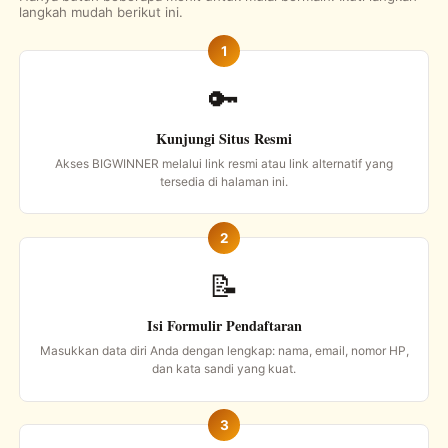
langkah mudah berikut ini.
🔑
Kunjungi Situs Resmi
Akses BIGWINNER melalui link resmi atau link alternatif yang
tersedia di halaman ini.
📝
Isi Formulir Pendaftaran
Masukkan data diri Anda dengan lengkap: nama, email, nomor HP,
dan kata sandi yang kuat.