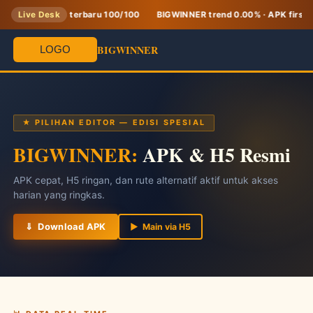
Stabilitas terbaru 100/100
Live Desk
BIGWINNER trend 0.00% · APK first
BIGWINNER
★ PILIHAN EDITOR — EDISI SPESIAL
BIGWINNER:
APK & H5 Resmi
APK cepat, H5 ringan, dan rute alternatif aktif untuk akses
harian yang ringkas.
⇓ Download APK
▶ Main via H5