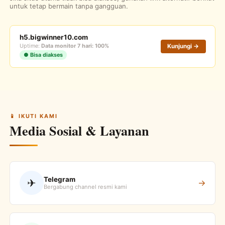
untuk tetap bermain tanpa gangguan.
h5.bigwinner10.com
Uptime:
Data monitor 7 hari: 100%
Kunjungi →
● Bisa diakses
📱 IKUTI KAMI
Media Sosial & Layanan
Telegram
✈
→
Bergabung channel resmi kami