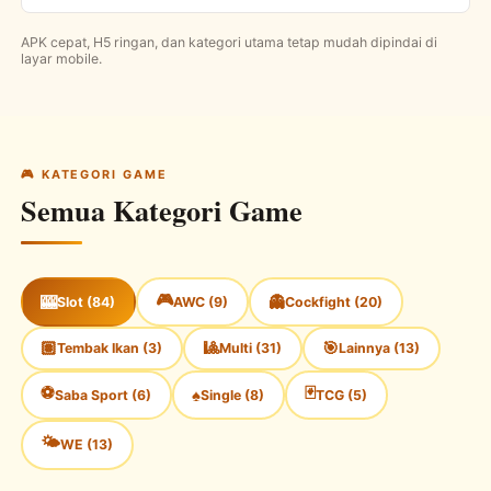
APK cepat, H5 ringan, dan kategori utama tetap mudah dipindai di
layar mobile.
🎮 KATEGORI GAME
Semua Kategori Game
🎮
🎰
👻
Slot (84)
AWC (9)
Cockfight (20)
🏽
🎱
🎯
Tembak Ikan (3)
Multi (31)
Lainnya (13)
⚽
🃏
♠
Saba Sport (6)
Single (8)
TCG (5)
🌤
WE (13)