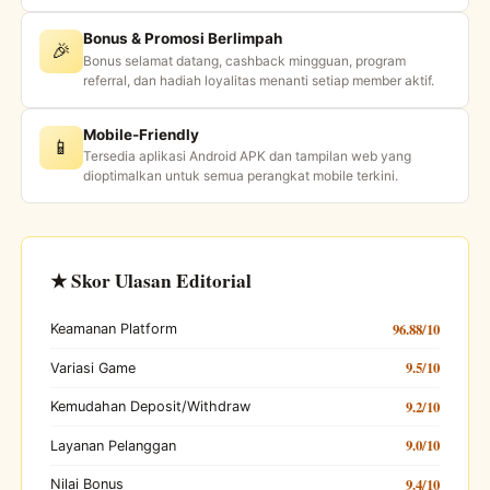
Bonus & Promosi Berlimpah
🎉
Bonus selamat datang, cashback mingguan, program
referral, dan hadiah loyalitas menanti setiap member aktif.
Mobile-Friendly
📱
Tersedia aplikasi Android APK dan tampilan web yang
dioptimalkan untuk semua perangkat mobile terkini.
★ Skor Ulasan Editorial
96.88/10
Keamanan Platform
9.5/10
Variasi Game
9.2/10
Kemudahan Deposit/Withdraw
9.0/10
Layanan Pelanggan
9.4/10
Nilai Bonus