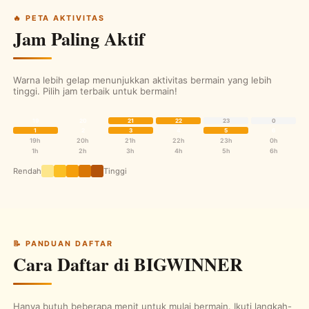
🔥 PETA AKTIVITAS
Jam Paling Aktif
Warna lebih gelap menunjukkan aktivitas bermain yang lebih
tinggi. Pilih jam terbaik untuk bermain!
19
20
21
22
23
0
1
2
3
4
5
6
19h
20h
21h
22h
23h
0h
1h
2h
3h
4h
5h
6h
Rendah
Tinggi
📝 PANDUAN DAFTAR
Cara Daftar di BIGWINNER
Hanya butuh beberapa menit untuk mulai bermain. Ikuti langkah-