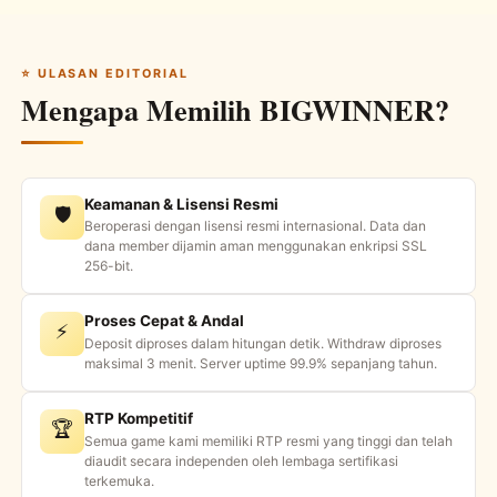
⭐ ULASAN EDITORIAL
Mengapa Memilih BIGWINNER?
Keamanan & Lisensi Resmi
🛡
Beroperasi dengan lisensi resmi internasional. Data dan
dana member dijamin aman menggunakan enkripsi SSL
256-bit.
Proses Cepat & Andal
⚡
Deposit diproses dalam hitungan detik. Withdraw diproses
maksimal 3 menit. Server uptime 99.9% sepanjang tahun.
RTP Kompetitif
🏆
Semua game kami memiliki RTP resmi yang tinggi dan telah
diaudit secara independen oleh lembaga sertifikasi
terkemuka.