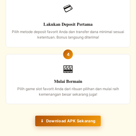
💳
Lakukan Deposit Pertama
Pilih metode deposit favorit Anda dan transfer dana minimal sesuai
ketentuan. Bonus langsung diterima!
🎰
Mulai Bermain
Pilih game slot favorit Anda dari ribuan pilihan dan mulai raih
kemenangan besar sekarang juga!
⇓ Download APK Sekarang