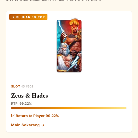
★ PILIHAN EDITOR
·
SLOT
ID #302
Zeus & Hades
RTP:
99.22%
📈 Return to Player 99.22%
Main Sekarang →