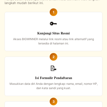
langkah mudah berikut ini.
🔑
Kunjungi Situs Resmi
Akses BIGWINNER melalui link resmi atau link alternatif yang
tersedia di halaman ini.
📝
Isi Formulir Pendaftaran
Masukkan data diri Anda dengan lengkap: nama, email, nomor HP,
dan kata sandi yang kuat.