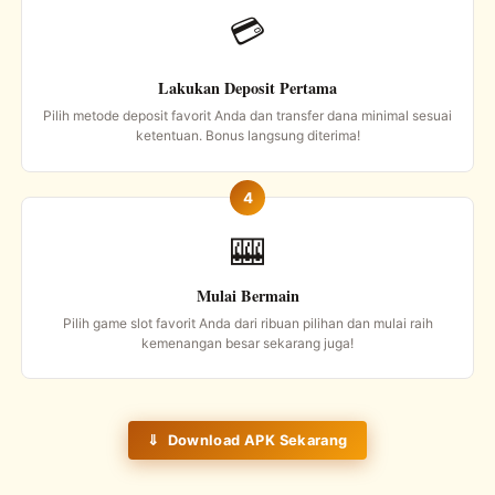
💳
Lakukan Deposit Pertama
Pilih metode deposit favorit Anda dan transfer dana minimal sesuai
ketentuan. Bonus langsung diterima!
🎰
Mulai Bermain
Pilih game slot favorit Anda dari ribuan pilihan dan mulai raih
kemenangan besar sekarang juga!
⇓ Download APK Sekarang