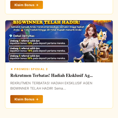
Klaim Bonus →
★ PROMOSI SPESIAL 2
Rekrutmen Terbatas! Hadiah Eksklusif Ag...
REKRUTMEN TERBATAS! HADIAH EKSKLUSIF AGEN
BIGWINNER TELAH HADIR! Sema...
Klaim Bonus →