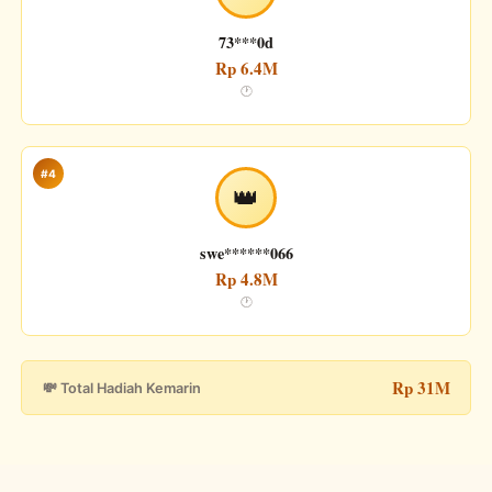
73***0d
Rp 6.4M
🕐
#4
👑
swe******066
Rp 4.8M
🕐
Rp 31M
💸 Total Hadiah Kemarin