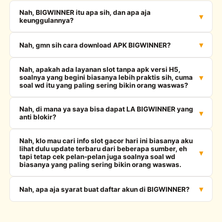
Nah, BIGWINNER itu apa sih, dan apa aja
keunggulannya?
Nah, gmn sih cara download APK BIGWINNER?
Nah, apakah ada layanan slot tanpa apk versi H5,
soalnya yang begini biasanya lebih praktis sih, cuma
soal wd itu yang paling sering bikin orang waswas?
Nah, di mana ya saya bisa dapat LA BIGWINNER yang
anti blokir?
Nah, klo mau cari info slot gacor hari ini biasanya aku
lihat dulu update terbaru dari beberapa sumber, eh
tapi tetap cek pelan-pelan juga soalnya soal wd
biasanya yang paling sering bikin orang waswas.
Nah, apa aja syarat buat daftar akun di BIGWINNER?