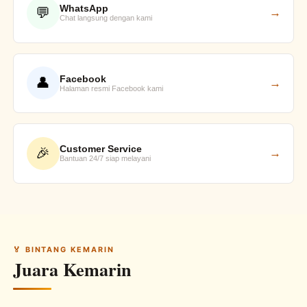
WhatsApp
💬
→
Chat langsung dengan kami
Facebook
👤
→
Halaman resmi Facebook kami
Customer Service
🎉
→
Bantuan 24/7 siap melayani
🏅 BINTANG KEMARIN
Juara Kemarin