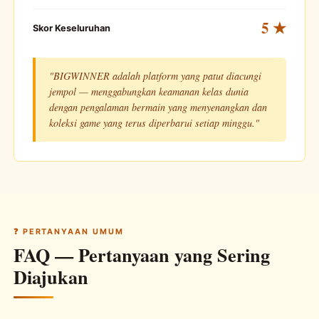
5 ★
Skor Keseluruhan
"BIGWINNER adalah platform yang patut diacungi
jempol — menggabungkan keamanan kelas dunia
dengan pengalaman bermain yang menyenangkan dan
koleksi game yang terus diperbarui setiap minggu."
❓ PERTANYAAN UMUM
FAQ — Pertanyaan yang Sering
Diajukan