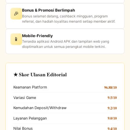
Bonus & Promosi Berlimpah
🎉
Bonus selamat datang, cashback mingguan, program
referral, dan hadiah loyalitas menanti setiap member aktif.
Mobile-Friendly
📱
Tersedia aplikasi Android APK dan tampilan web yang
dioptimalkan untuk semua perangkat mobile terkini.
★ Skor Ulasan Editorial
96.88/10
Keamanan Platform
9.5/10
Variasi Game
9.2/10
Kemudahan Deposit/Withdraw
9.0/10
Layanan Pelanggan
9.4/10
Nilai Bonus