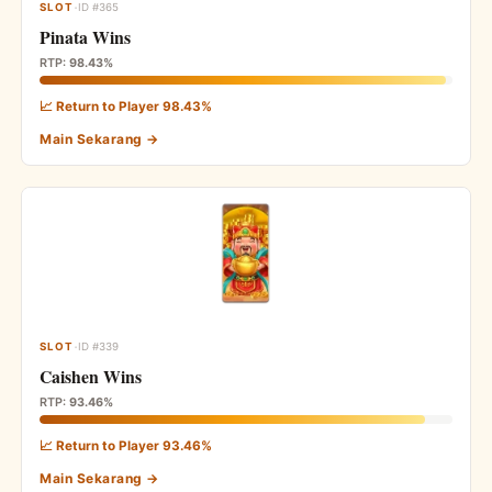
·
SLOT
ID #365
Pinata Wins
RTP:
98.43%
📈 Return to Player 98.43%
Main Sekarang →
·
SLOT
ID #339
Caishen Wins
RTP:
93.46%
📈 Return to Player 93.46%
Main Sekarang →