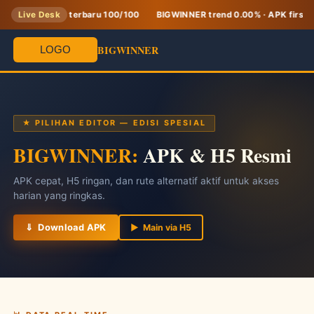
Stabilitas terbaru 100/100
Live Desk
BIGWINNER trend 0.00% · APK first
BIGWINNER
★ PILIHAN EDITOR — EDISI SPESIAL
BIGWINNER:
APK & H5 Resmi
APK cepat, H5 ringan, dan rute alternatif aktif untuk akses
harian yang ringkas.
⇓ Download APK
▶ Main via H5