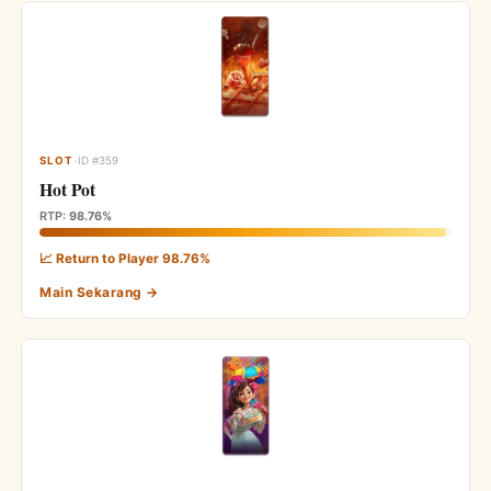
·
SLOT
ID #359
Hot Pot
RTP:
98.76%
📈 Return to Player 98.76%
Main Sekarang →