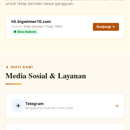
untuk tetap bermain tanpa gangguan.
h5.bigwinner10.com
Uptime:
Data monitor 7 hari: 100%
Kunjungi →
● Bisa diakses
📱 IKUTI KAMI
Media Sosial & Layanan
Telegram
✈
→
Bergabung channel resmi kami