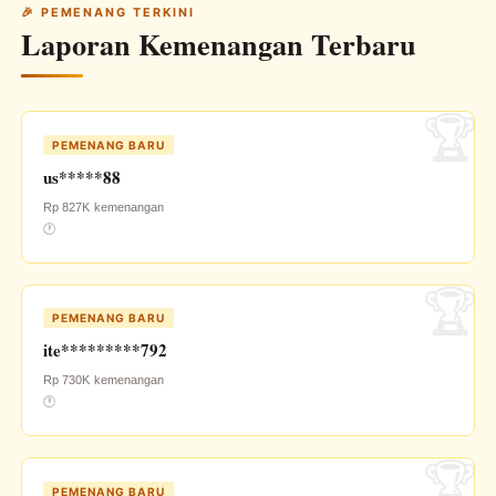
🎉 PEMENANG TERKINI
Laporan Kemenangan Terbaru
PEMENANG BARU
us*****88
Rp 827K
kemenangan
🕐
PEMENANG BARU
ite*********792
Rp 730K
kemenangan
🕐
PEMENANG BARU