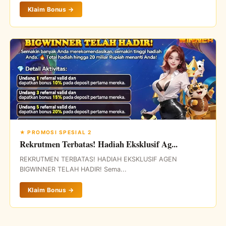
Klaim Bonus →
★ PROMOSI SPESIAL 2
Rekrutmen Terbatas! Hadiah Eksklusif Ag...
REKRUTMEN TERBATAS! HADIAH EKSKLUSIF AGEN
BIGWINNER TELAH HADIR! Sema...
Klaim Bonus →