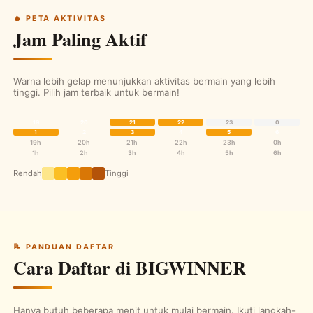
🔥 PETA AKTIVITAS
Jam Paling Aktif
Warna lebih gelap menunjukkan aktivitas bermain yang lebih
tinggi. Pilih jam terbaik untuk bermain!
19
20
21
22
23
0
1
2
3
4
5
6
19h
20h
21h
22h
23h
0h
1h
2h
3h
4h
5h
6h
Rendah
Tinggi
📝 PANDUAN DAFTAR
Cara Daftar di BIGWINNER
Hanya butuh beberapa menit untuk mulai bermain. Ikuti langkah-