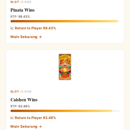
·
SLOT
ID #365
Pinata Wins
RTP:
98.43%
📈 Return to Player 98.43%
Main Sekarang →
·
SLOT
ID #339
Caishen Wins
RTP:
93.46%
📈 Return to Player 93.46%
Main Sekarang →