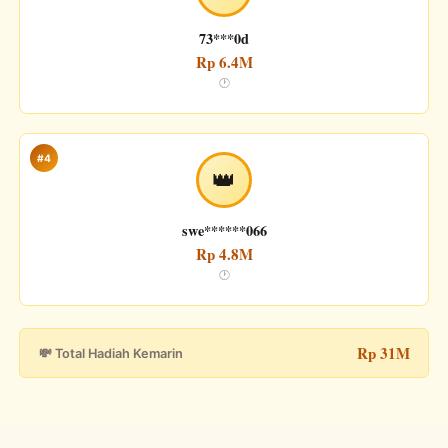
73***0d
Rp 6.4M
🕐
#4
👑
swe******066
Rp 4.8M
🕐
Rp 31M
💸 Total Hadiah Kemarin