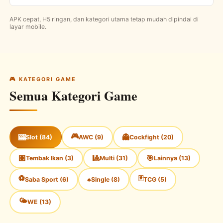
APK cepat, H5 ringan, dan kategori utama tetap mudah dipindai di
layar mobile.
🎮 KATEGORI GAME
Semua Kategori Game
🎮
🎰
👻
Slot (84)
AWC (9)
Cockfight (20)
🏽
🎱
🎯
Tembak Ikan (3)
Multi (31)
Lainnya (13)
⚽
🃏
♠
Saba Sport (6)
Single (8)
TCG (5)
🌤
WE (13)