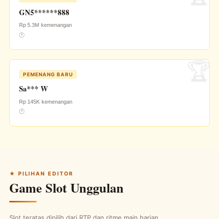
GN5******888
Rp 5.3M
kemenangan
🕐
PEMENANG BARU
Sa*** W
Rp 145K
kemenangan
🕐
★ PILIHAN EDITOR
Game Slot Unggulan
Slot teratas dipilih dari RTP dan ritme main harian.