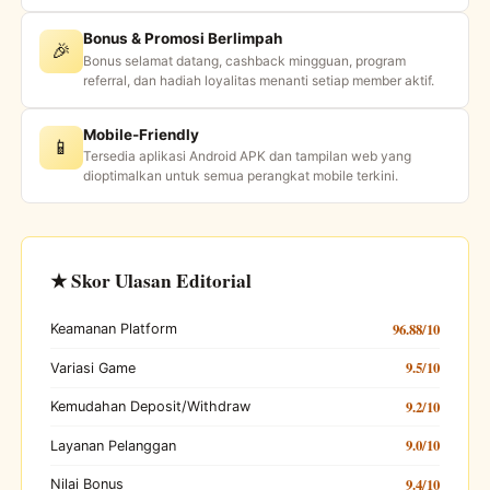
Bonus & Promosi Berlimpah
🎉
Bonus selamat datang, cashback mingguan, program
referral, dan hadiah loyalitas menanti setiap member aktif.
Mobile-Friendly
📱
Tersedia aplikasi Android APK dan tampilan web yang
dioptimalkan untuk semua perangkat mobile terkini.
★ Skor Ulasan Editorial
96.88/10
Keamanan Platform
9.5/10
Variasi Game
9.2/10
Kemudahan Deposit/Withdraw
9.0/10
Layanan Pelanggan
9.4/10
Nilai Bonus