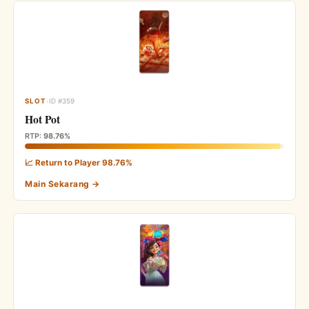
·
SLOT
ID #359
Hot Pot
RTP:
98.76%
📈 Return to Player 98.76%
Main Sekarang →