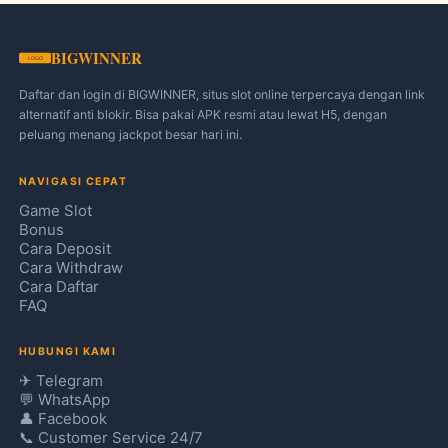
BIGWINNER
Daftar dan login di BIGWINNER, situs slot online terpercaya dengan link
alternatif anti blokir. Bisa pakai APK resmi atau lewat H5, dengan
peluang menang jackpot besar hari ini.
NAVIGASI CEPAT
Game Slot
Bonus
Cara Deposit
Cara Withdraw
Cara Daftar
FAQ
HUBUNGI KAMI
✈ Telegram
💬 WhatsApp
👤 Facebook
📞 Customer Service 24/7