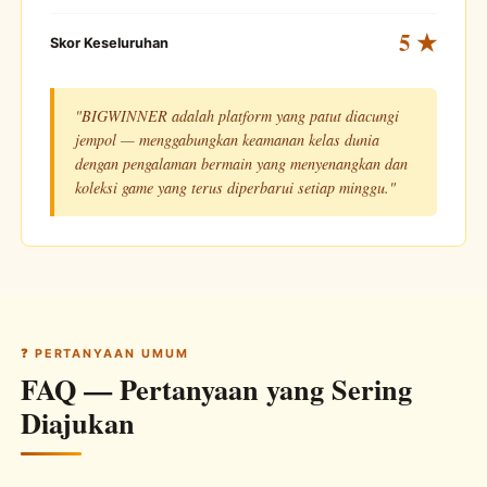
5 ★
Skor Keseluruhan
"BIGWINNER adalah platform yang patut diacungi
jempol — menggabungkan keamanan kelas dunia
dengan pengalaman bermain yang menyenangkan dan
koleksi game yang terus diperbarui setiap minggu."
❓ PERTANYAAN UMUM
FAQ — Pertanyaan yang Sering
Diajukan