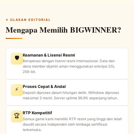
⭐ ULASAN EDITORIAL
Mengapa Memilih BIGWINNER?
Keamanan & Lisensi Resmi
🛡
Beroperasi dengan lisensi resmi internasional. Data dan
dana member dijamin aman menggunakan enkripsi SSL
256-bit.
Proses Cepat & Andal
⚡
Deposit diproses dalam hitungan detik. Withdraw diproses
maksimal 3 menit. Server uptime 99.9% sepanjang tahun.
RTP Kompetitif
🏆
Semua game kami memiliki RTP resmi yang tinggi dan telah
diaudit secara independen oleh lembaga sertifikasi
terkemuka.