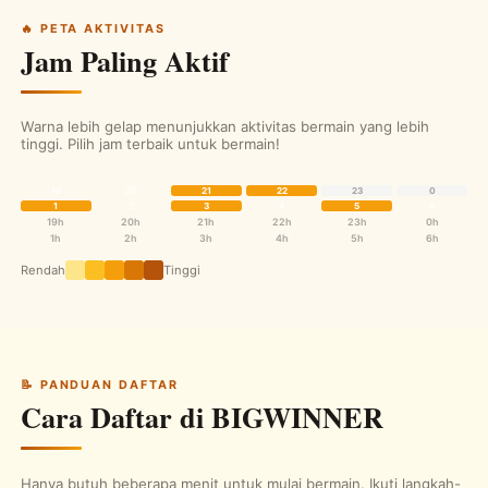
🔥 PETA AKTIVITAS
Jam Paling Aktif
Warna lebih gelap menunjukkan aktivitas bermain yang lebih
tinggi. Pilih jam terbaik untuk bermain!
19
20
21
22
23
0
1
2
3
4
5
6
19h
20h
21h
22h
23h
0h
1h
2h
3h
4h
5h
6h
Rendah
Tinggi
📝 PANDUAN DAFTAR
Cara Daftar di BIGWINNER
Hanya butuh beberapa menit untuk mulai bermain. Ikuti langkah-