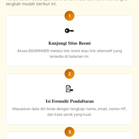
langkah mudah berikut ini.
🔑
Kunjungi Situs Resmi
Akses BIGWINNER melalui link resmi atau link alternatif yang
tersedia di halaman ini.
📝
Isi Formulir Pendaftaran
Masukkan data diri Anda dengan lengkap: nama, email, nomor HP,
dan kata sandi yang kuat.