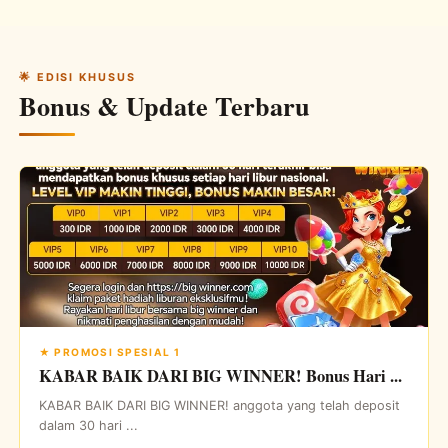
🌟 EDISI KHUSUS
Bonus & Update Terbaru
★ PROMOSI SPESIAL 1
KABAR BAIK DARI BIG WINNER! Bonus Hari ...
KABAR BAIK DARI BIG WINNER! anggota yang telah deposit
dalam 30 hari ...