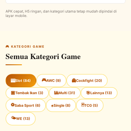
APK cepat, H5 ringan, dan kategori utama tetap mudah dipindai di
layar mobile.
🎮 KATEGORI GAME
Semua Kategori Game
🎮
🎰
👻
Slot (84)
AWC (9)
Cockfight (20)
🏽
🎱
🎯
Tembak Ikan (3)
Multi (31)
Lainnya (13)
⚽
🃏
♠
Saba Sport (6)
Single (8)
TCG (5)
🌤
WE (13)