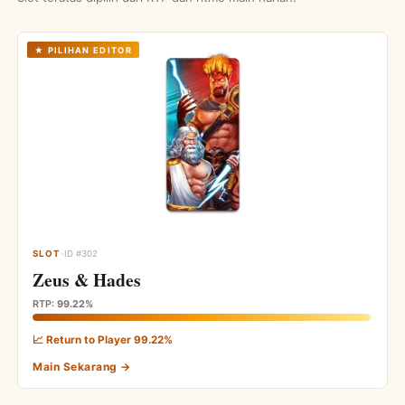
★ PILIHAN EDITOR
·
SLOT
ID #302
Zeus & Hades
RTP:
99.22%
📈 Return to Player 99.22%
Main Sekarang →