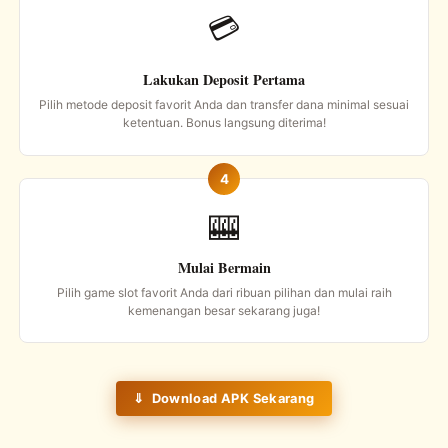
💳
Lakukan Deposit Pertama
Pilih metode deposit favorit Anda dan transfer dana minimal sesuai
ketentuan. Bonus langsung diterima!
🎰
Mulai Bermain
Pilih game slot favorit Anda dari ribuan pilihan dan mulai raih
kemenangan besar sekarang juga!
⇓ Download APK Sekarang