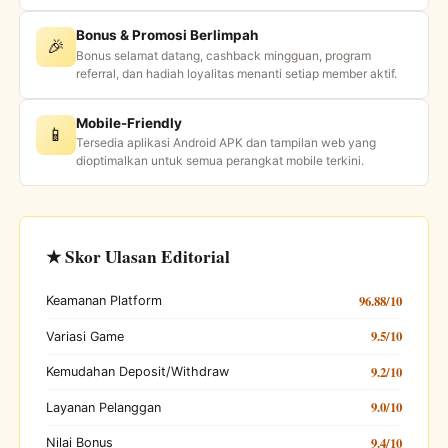
Bonus & Promosi Berlimpah
🎉
Bonus selamat datang, cashback mingguan, program
referral, dan hadiah loyalitas menanti setiap member aktif.
Mobile-Friendly
📱
Tersedia aplikasi Android APK dan tampilan web yang
dioptimalkan untuk semua perangkat mobile terkini.
★ Skor Ulasan Editorial
96.88/10
Keamanan Platform
9.5/10
Variasi Game
9.2/10
Kemudahan Deposit/Withdraw
9.0/10
Layanan Pelanggan
9.4/10
Nilai Bonus