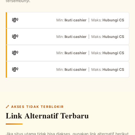
tersembunyi.
💸
Min:
Ikuti cashier
| Maks:
Hubungi CS
💸
Min:
Ikuti cashier
| Maks:
Hubungi CS
💸
Min:
Ikuti cashier
| Maks:
Hubungi CS
💸
Min:
Ikuti cashier
| Maks:
Hubungi CS
🔗 AKSES TIDAK TERBLOKIR
Link Alternatif Terbaru
Jika situs utama tidak bisa diakses, gunakan link alternatif berikut