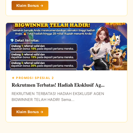
Klaim Bonus →
★ PROMOSI SPESIAL 2
Rekrutmen Terbatas! Hadiah Eksklusif Ag...
REKRUTMEN TERBATAS! HADIAH EKSKLUSIF AGEN
BIGWINNER TELAH HADIR! Sema...
Klaim Bonus →