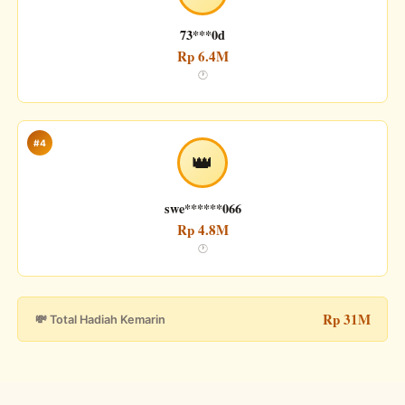
73***0d
Rp 6.4M
🕐
#4
👑
swe******066
Rp 4.8M
🕐
Rp 31M
💸 Total Hadiah Kemarin