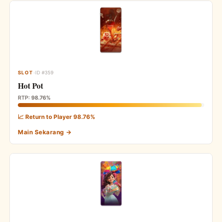
·
SLOT
ID #359
Hot Pot
RTP:
98.76%
📈 Return to Player 98.76%
Main Sekarang →