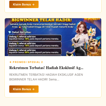
Klaim Bonus →
★ PROMOSI SPESIAL 2
Rekrutmen Terbatas! Hadiah Eksklusif Ag...
REKRUTMEN TERBATAS! HADIAH EKSKLUSIF AGEN
BIGWINNER TELAH HADIR! Sema...
Klaim Bonus →