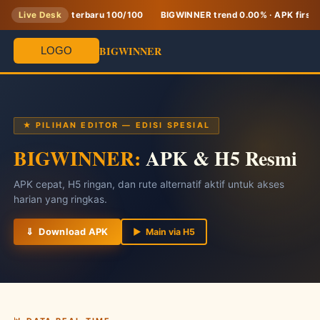
Stabilitas terbaru 100/100
Live Desk
BIGWINNER trend 0.00% · APK first
BIGWINNER
★ PILIHAN EDITOR — EDISI SPESIAL
BIGWINNER:
APK & H5 Resmi
APK cepat, H5 ringan, dan rute alternatif aktif untuk akses
harian yang ringkas.
⇓ Download APK
▶ Main via H5