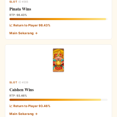
·
SLOT
ID #365
Pinata Wins
RTP:
98.43%
📈 Return to Player 98.43%
Main Sekarang →
·
SLOT
ID #339
Caishen Wins
RTP:
93.46%
📈 Return to Player 93.46%
Main Sekarang →