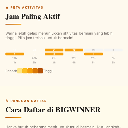
🔥 PETA AKTIVITAS
Jam Paling Aktif
Warna lebih gelap menunjukkan aktivitas bermain yang lebih
tinggi. Pilih jam terbaik untuk bermain!
19
20
21
22
23
0
1
2
3
4
5
6
19h
20h
21h
22h
23h
0h
1h
2h
3h
4h
5h
6h
Rendah
Tinggi
📝 PANDUAN DAFTAR
Cara Daftar di BIGWINNER
Hanya butuh beberapa menit untuk mulai bermain. Ikuti langkah-