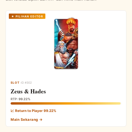
★ PILIHAN EDITOR
·
SLOT
ID #302
Zeus & Hades
RTP:
99.22%
📈 Return to Player 99.22%
Main Sekarang →