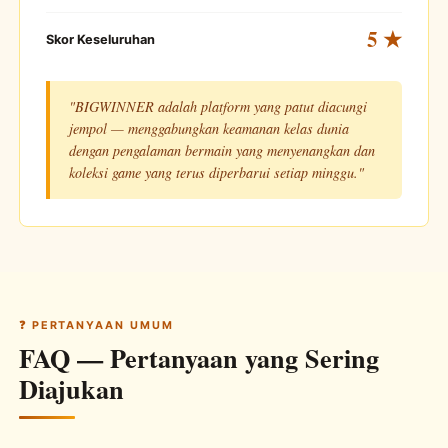
5 ★
Skor Keseluruhan
"BIGWINNER adalah platform yang patut diacungi
jempol — menggabungkan keamanan kelas dunia
dengan pengalaman bermain yang menyenangkan dan
koleksi game yang terus diperbarui setiap minggu."
❓ PERTANYAAN UMUM
FAQ — Pertanyaan yang Sering
Diajukan