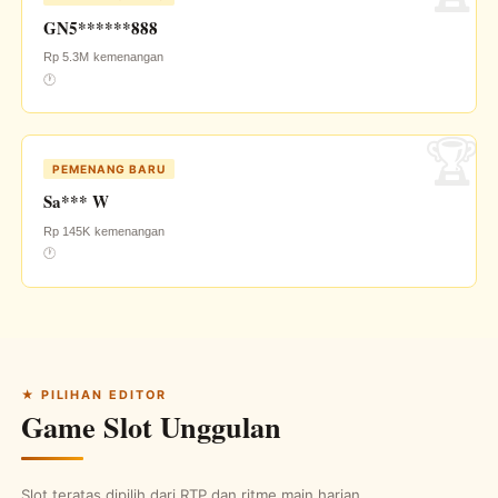
GN5******888
Rp 5.3M
kemenangan
🕐
PEMENANG BARU
Sa*** W
Rp 145K
kemenangan
🕐
★ PILIHAN EDITOR
Game Slot Unggulan
Slot teratas dipilih dari RTP dan ritme main harian.