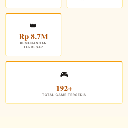
👑
Rp 8.7M
KEMENANGAN
TERBESAR
🎮
192+
TOTAL GAME TERSEDIA