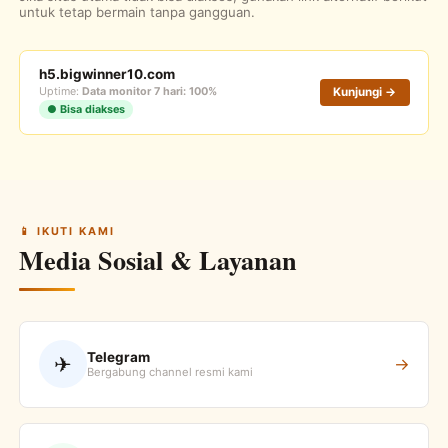
untuk tetap bermain tanpa gangguan.
h5.bigwinner10.com
Uptime:
Data monitor 7 hari: 100%
Kunjungi →
● Bisa diakses
📱 IKUTI KAMI
Media Sosial & Layanan
Telegram
✈
→
Bergabung channel resmi kami