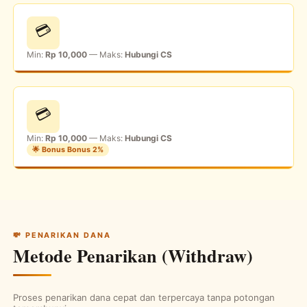
💳
Min:
Rp 10,000
— Maks:
Hubungi CS
💳
Min:
Rp 10,000
— Maks:
Hubungi CS
🌟 Bonus Bonus 2%
💸 PENARIKAN DANA
Metode Penarikan (Withdraw)
Proses penarikan dana cepat dan terpercaya tanpa potongan