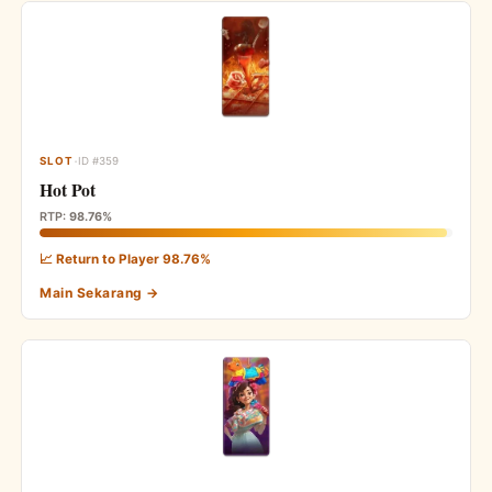
·
SLOT
ID #359
Hot Pot
RTP:
98.76%
📈 Return to Player 98.76%
Main Sekarang →