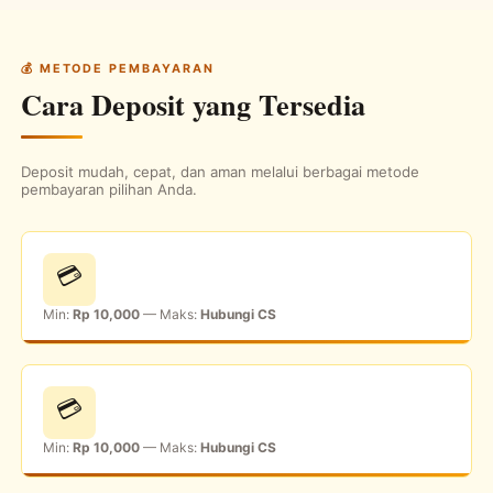
💰 METODE PEMBAYARAN
Cara Deposit yang Tersedia
Deposit mudah, cepat, dan aman melalui berbagai metode
pembayaran pilihan Anda.
💳
Min:
Rp 10,000
— Maks:
Hubungi CS
💳
Min:
Rp 10,000
— Maks:
Hubungi CS