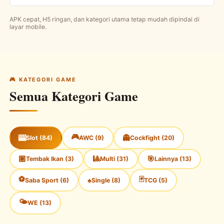
APK cepat, H5 ringan, dan kategori utama tetap mudah dipindai di
layar mobile.
🎮 KATEGORI GAME
Semua Kategori Game
🎮
🎰
👻
Slot (84)
AWC (9)
Cockfight (20)
🏽
🎱
🎯
Tembak Ikan (3)
Multi (31)
Lainnya (13)
⚽
🃏
♠
Saba Sport (6)
Single (8)
TCG (5)
🌤
WE (13)