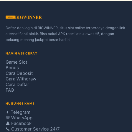
BIGWINNER
Daftar dan login di BIGWINNER, situs slot online terpercaya dengan link
alternatif anti blokir. Bisa pakai APK resmi atau lewat H5, dengan
peluang menang jackpot besar hari ini.
NAVIGASI CEPAT
Game Slot
Bonus
Cara Deposit
Cara Withdraw
Cara Daftar
FAQ
HUBUNGI KAMI
✈ Telegram
💬 WhatsApp
👤 Facebook
📞 Customer Service 24/7