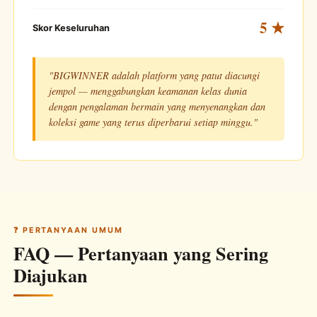
5 ★
Skor Keseluruhan
"BIGWINNER adalah platform yang patut diacungi
jempol — menggabungkan keamanan kelas dunia
dengan pengalaman bermain yang menyenangkan dan
koleksi game yang terus diperbarui setiap minggu."
❓ PERTANYAAN UMUM
FAQ — Pertanyaan yang Sering
Diajukan