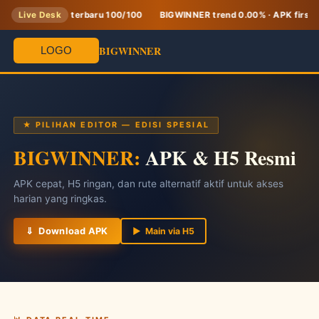
Stabilitas terbaru 100/100
Live Desk
BIGWINNER trend 0.00% · APK first
BIGWINNER
★ PILIHAN EDITOR — EDISI SPESIAL
BIGWINNER:
APK & H5 Resmi
APK cepat, H5 ringan, dan rute alternatif aktif untuk akses
harian yang ringkas.
⇓ Download APK
▶ Main via H5