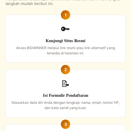
langkah mudah berikut ini.
🔑
Kunjungi Situs Resmi
Akses BIGWINNER melalui link resmi atau link alternatif yang
tersedia di halaman ini.
📝
Isi Formulir Pendaftaran
Masukkan data diri Anda dengan lengkap: nama, email, nomor HP,
dan kata sandi yang kuat.