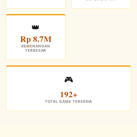
👑
Rp 8.7M
KEMENANGAN
TERBESAR
🎮
192+
TOTAL GAME TERSEDIA