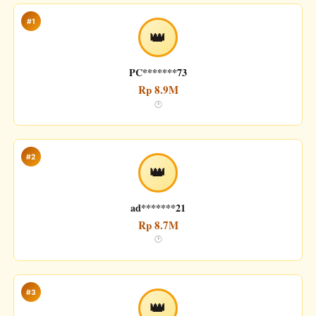
#1
👑
PC*******73
Rp 8.9M
🕐
#2
👑
ad*******21
Rp 8.7M
🕐
#3
👑