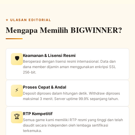
⭐ ULASAN EDITORIAL
Mengapa Memilih BIGWINNER?
Keamanan & Lisensi Resmi
🛡
Beroperasi dengan lisensi resmi internasional. Data dan
dana member dijamin aman menggunakan enkripsi SSL
256-bit.
Proses Cepat & Andal
⚡
Deposit diproses dalam hitungan detik. Withdraw diproses
maksimal 3 menit. Server uptime 99.9% sepanjang tahun.
RTP Kompetitif
🏆
Semua game kami memiliki RTP resmi yang tinggi dan telah
diaudit secara independen oleh lembaga sertifikasi
terkemuka.