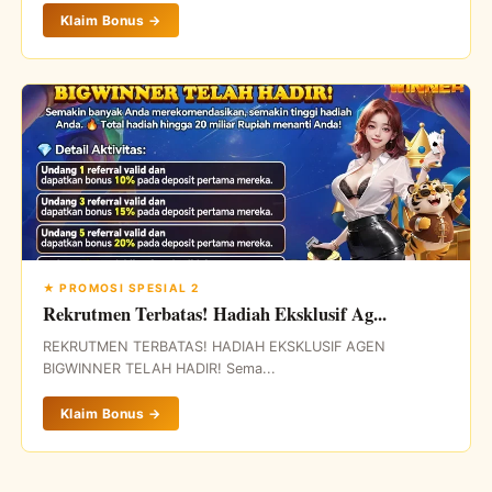
Klaim Bonus →
★ PROMOSI SPESIAL 2
Rekrutmen Terbatas! Hadiah Eksklusif Ag...
REKRUTMEN TERBATAS! HADIAH EKSKLUSIF AGEN
BIGWINNER TELAH HADIR! Sema...
Klaim Bonus →