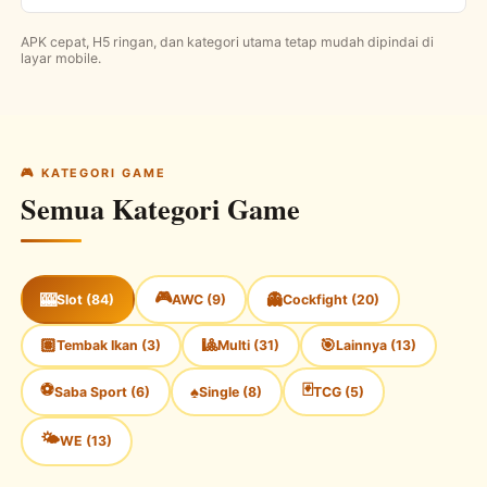
APK cepat, H5 ringan, dan kategori utama tetap mudah dipindai di
layar mobile.
🎮 KATEGORI GAME
Semua Kategori Game
🎮
🎰
👻
Slot (84)
AWC (9)
Cockfight (20)
🏽
🎱
🎯
Tembak Ikan (3)
Multi (31)
Lainnya (13)
⚽
🃏
♠
Saba Sport (6)
Single (8)
TCG (5)
🌤
WE (13)