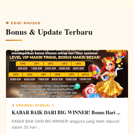
🌟 EDISI KHUSUS
Bonus & Update Terbaru
★ PROMOSI SPESIAL 1
KABAR BAIK DARI BIG WINNER! Bonus Hari ...
KABAR BAIK DARI BIG WINNER! anggota yang telah deposit
dalam 30 hari ...