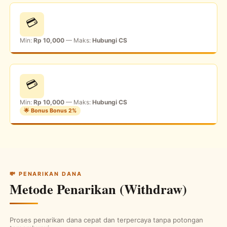
💳
Min:
Rp 10,000
— Maks:
Hubungi CS
💳
Min:
Rp 10,000
— Maks:
Hubungi CS
🌟 Bonus Bonus 2%
💸 PENARIKAN DANA
Metode Penarikan (Withdraw)
Proses penarikan dana cepat dan terpercaya tanpa potongan