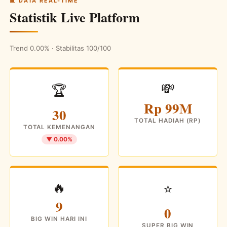
📊 DATA REAL-TIME
Statistik Live Platform
Trend 0.00% · Stabilitas 100/100
💸
🏆
Rp 99M
30
TOTAL HADIAH (RP)
TOTAL KEMENANGAN
▼ 0.00%
🔥
⭐
9
0
BIG WIN HARI INI
SUPER BIG WIN