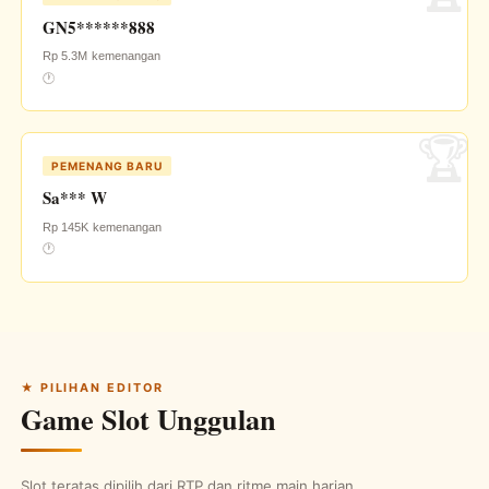
GN5******888
Rp 5.3M
kemenangan
🕐
PEMENANG BARU
Sa*** W
Rp 145K
kemenangan
🕐
★ PILIHAN EDITOR
Game Slot Unggulan
Slot teratas dipilih dari RTP dan ritme main harian.