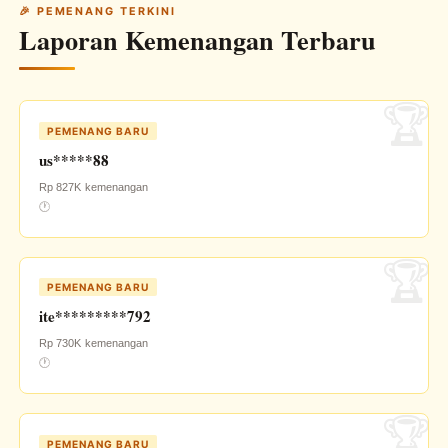
🎉 PEMENANG TERKINI
Laporan Kemenangan Terbaru
PEMENANG BARU
us*****88
Rp 827K
kemenangan
🕐
PEMENANG BARU
ite*********792
Rp 730K
kemenangan
🕐
PEMENANG BARU