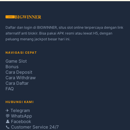
BIGWINNER
Daftar dan login di BIGWINNER, situs slot online terpercaya dengan link
alternatif anti blokir. Bisa pakai APK resmi atau lewat H5, dengan
peluang menang jackpot besar hari ini.
NAVIGASI CEPAT
Game Slot
Bonus
Cara Deposit
Cara Withdraw
Cara Daftar
FAQ
HUBUNGI KAMI
✈ Telegram
💬 WhatsApp
👤 Facebook
📞 Customer Service 24/7