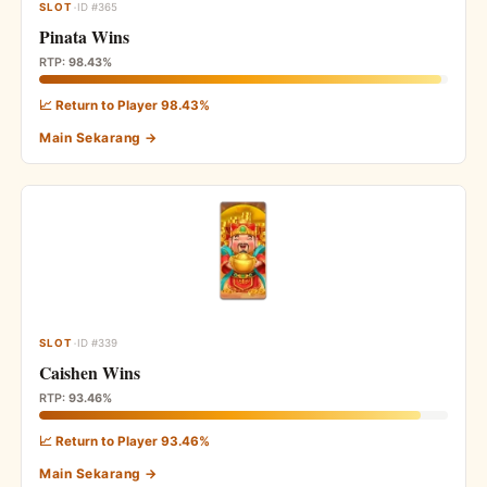
·
SLOT
ID #365
Pinata Wins
RTP:
98.43%
📈 Return to Player 98.43%
Main Sekarang →
·
SLOT
ID #339
Caishen Wins
RTP:
93.46%
📈 Return to Player 93.46%
Main Sekarang →