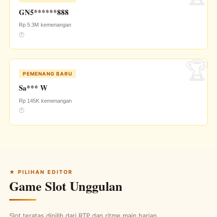
GN5******888
Rp 5.3M
kemenangan
🕐
PEMENANG BARU
Sa*** W
Rp 145K
kemenangan
🕐
★ PILIHAN EDITOR
Game Slot Unggulan
Slot teratas dipilih dari RTP dan ritme main harian.