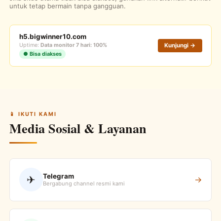
untuk tetap bermain tanpa gangguan.
h5.bigwinner10.com
Uptime:
Data monitor 7 hari: 100%
Kunjungi →
● Bisa diakses
📱 IKUTI KAMI
Media Sosial & Layanan
Telegram
✈
→
Bergabung channel resmi kami