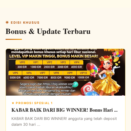
🌟 EDISI KHUSUS
Bonus & Update Terbaru
★ PROMOSI SPESIAL 1
KABAR BAIK DARI BIG WINNER! Bonus Hari ...
KABAR BAIK DARI BIG WINNER! anggota yang telah deposit
dalam 30 hari ...