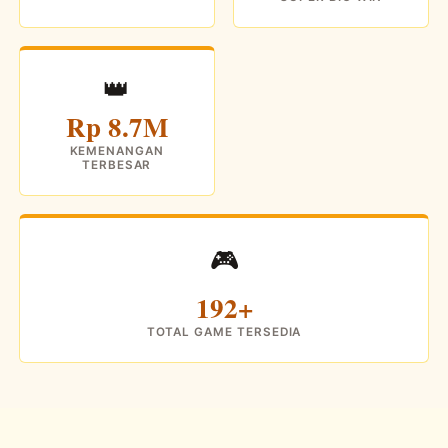
👑
Rp 8.7M
KEMENANGAN
TERBESAR
🎮
192+
TOTAL GAME TERSEDIA