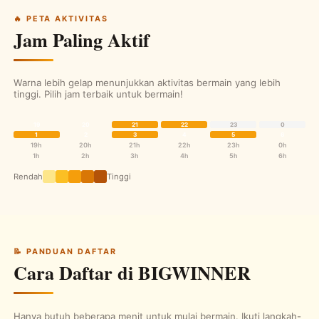
🔥 PETA AKTIVITAS
Jam Paling Aktif
Warna lebih gelap menunjukkan aktivitas bermain yang lebih
tinggi. Pilih jam terbaik untuk bermain!
19
20
21
22
23
0
1
2
3
4
5
6
19h
20h
21h
22h
23h
0h
1h
2h
3h
4h
5h
6h
Rendah
Tinggi
📝 PANDUAN DAFTAR
Cara Daftar di BIGWINNER
Hanya butuh beberapa menit untuk mulai bermain. Ikuti langkah-