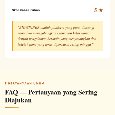
5 ★
Skor Keseluruhan
"BIGWINNER adalah platform yang patut diacungi
jempol — menggabungkan keamanan kelas dunia
dengan pengalaman bermain yang menyenangkan dan
koleksi game yang terus diperbarui setiap minggu."
❓ PERTANYAAN UMUM
FAQ — Pertanyaan yang Sering
Diajukan