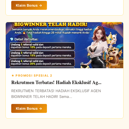
Klaim Bonus →
★ PROMOSI SPESIAL 2
Rekrutmen Terbatas! Hadiah Eksklusif Ag...
REKRUTMEN TERBATAS! HADIAH EKSKLUSIF AGEN
BIGWINNER TELAH HADIR! Sema...
Klaim Bonus →