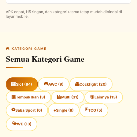
APK cepat, H5 ringan, dan kategori utama tetap mudah dipindai di
layar mobile.
🎮 KATEGORI GAME
Semua Kategori Game
🎮
🎰
👻
Slot (84)
AWC (9)
Cockfight (20)
🏽
🎱
🎯
Tembak Ikan (3)
Multi (31)
Lainnya (13)
⚽
🃏
♠
Saba Sport (6)
Single (8)
TCG (5)
🌤
WE (13)