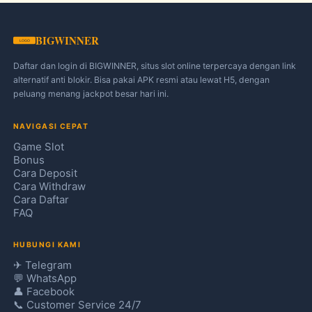
BIGWINNER
Daftar dan login di BIGWINNER, situs slot online terpercaya dengan link
alternatif anti blokir. Bisa pakai APK resmi atau lewat H5, dengan
peluang menang jackpot besar hari ini.
NAVIGASI CEPAT
Game Slot
Bonus
Cara Deposit
Cara Withdraw
Cara Daftar
FAQ
HUBUNGI KAMI
✈ Telegram
💬 WhatsApp
👤 Facebook
📞 Customer Service 24/7