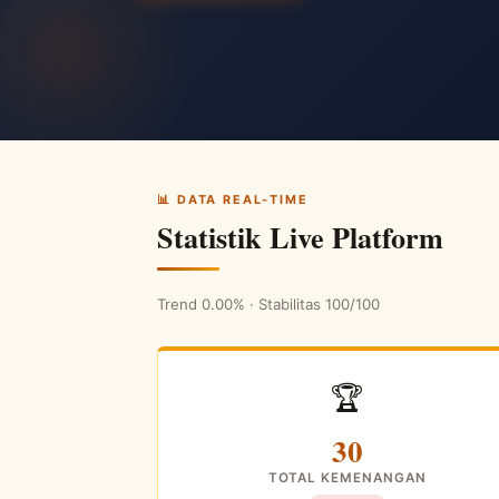
📊 DATA REAL-TIME
Statistik Live Platform
Trend 0.00% · Stabilitas 100/100
🏆
30
TOTAL KEMENANGAN