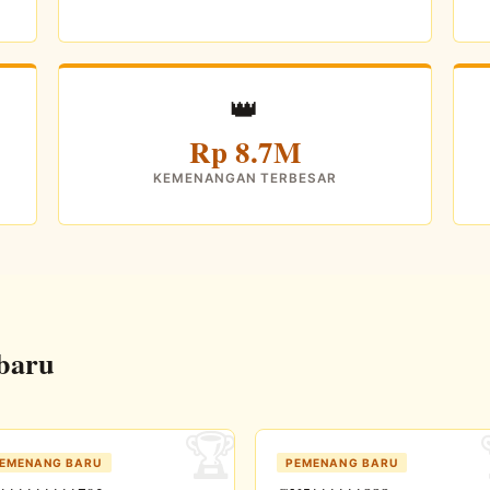
👑
Rp 8.7M
KEMENANGAN TERBESAR
baru
EMENANG BARU
PEMENANG BARU