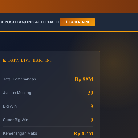
DEPOSIT
FAQ
LINK ALTERNATIF
⇓ BUKA APK
📈 DATA LIVE HARI INI
Rp 99M
Total Kemenangan
30
Jumlah Menang
9
Big Win
0
Super Big Win
Rp 8.7M
Kemenangan Maks