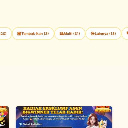
🏽
🎱
🎯
(20)
Tembak Ikan (3)
Multi (31)
Lainnya (13)