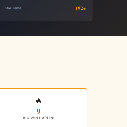
192+
Total Game
🔥
9
BIG WIN HARI INI