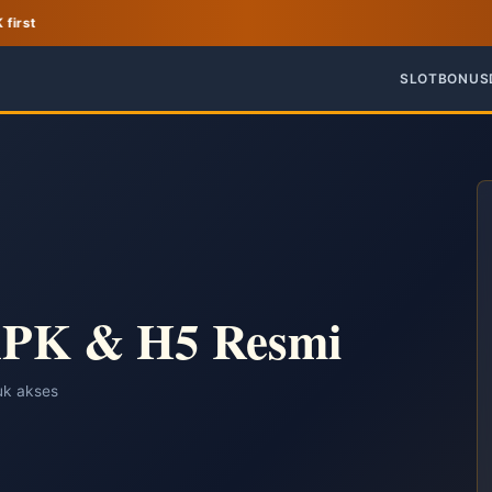
t
SLOT
BONUS
PK & H5 Resmi
tuk akses