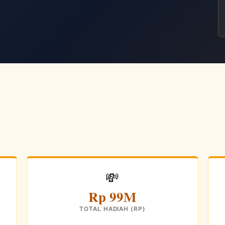
💸
Rp 99M
TOTAL HADIAH (RP)