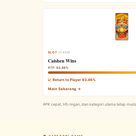
·
SLOT
ID #339
Caishen Wins
RTP:
93.46%
📈 Return to Player 93.46%
Main Sekarang →
APK cepat, H5 ringan, dan kategori utama tetap mudah