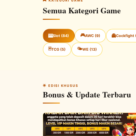
🎮 KATEGORI GAME
Semua Kategori Game
🎮
🎰
👻
Slot (84)
AWC (9)
Cockfight 
🃏
🌤
TCG (5)
WE (13)
🌟 EDISI KHUSUS
Bonus & Update Terbaru