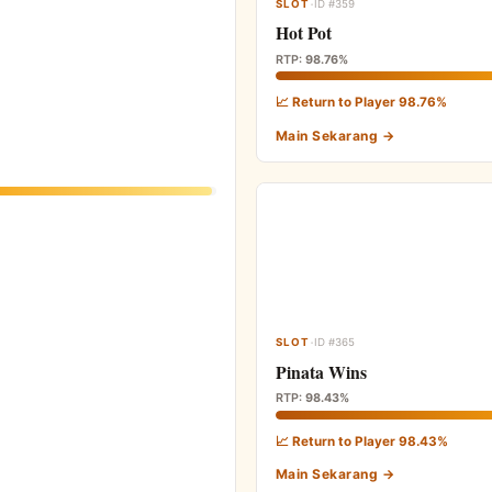
·
SLOT
ID #359
Hot Pot
RTP:
98.76%
📈 Return to Player 98.76%
Main Sekarang →
·
SLOT
ID #365
Pinata Wins
RTP:
98.43%
📈 Return to Player 98.43%
Main Sekarang →