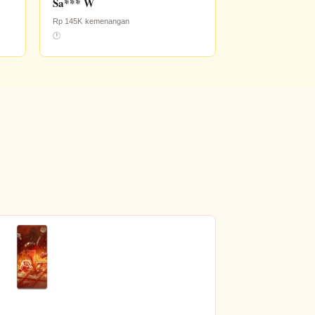
Sa*** W
Rp 145K
kemenangan
🕐