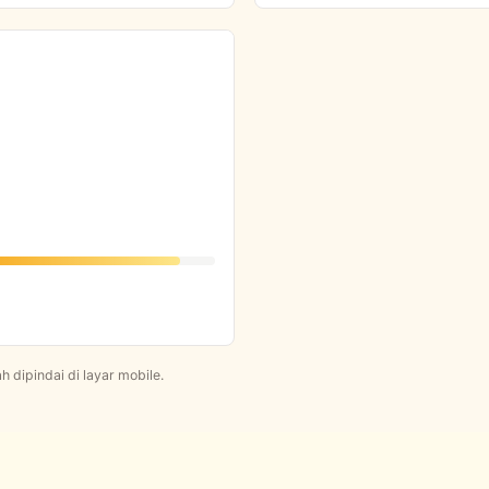
 dipindai di layar mobile.