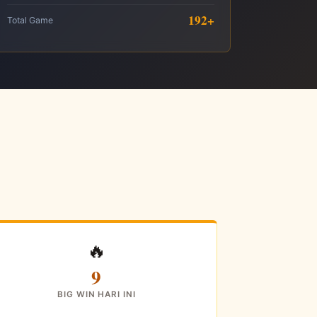
192+
Total Game
🔥
9
BIG WIN HARI INI