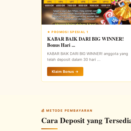
★ PROMOSI SPESIAL 1
KABAR BAIK DARI BIG WINNER!
Bonus Hari ...
KABAR BAIK DARI BIG WINNER! anggota yang
telah deposit dalam 30 hari ...
Klaim Bonus →
💰 METODE PEMBAYARAN
Cara Deposit yang Tersedi