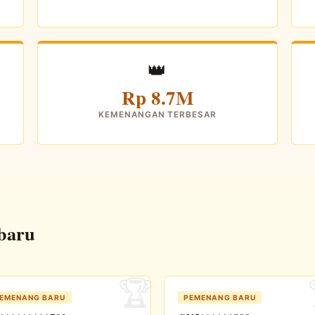
👑
Rp 8.7M
KEMENANGAN TERBESAR
baru
EMENANG BARU
PEMENANG BARU