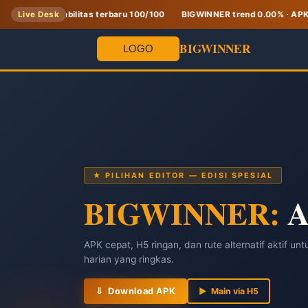
saat
Live Desk
Stabilitas terbaru 100/100
BIGWINNER trend 0.00% · APK firs
BIGWINNER
★ PILIHAN EDITOR — EDISI SPESIAL
BIGWINNER:
A
APK cepat, H5 ringan, dan rute alternatif aktif un
harian yang ringkas.
⇓ Download APK
▶ Main via H5