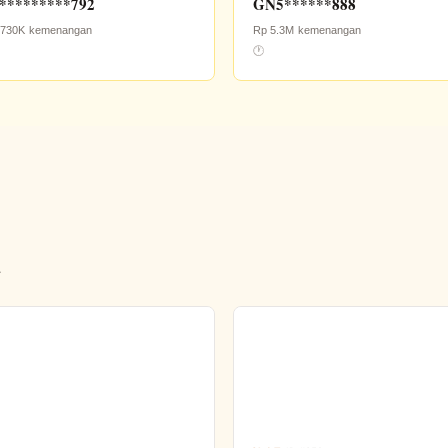
e*********792
GN5******888
 730K
kemenangan
Rp 5.3M
kemenangan
🕐
.