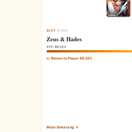
·
SLOT
ID #302
Zeus & Hades
RTP:
99.22%
📈 Return to Player 99.22%
Main Sekarang →