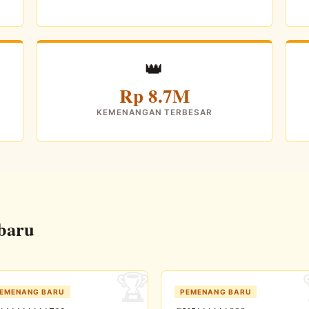
👑
Rp 8.7M
KEMENANGAN TERBESAR
baru
EMENANG BARU
PEMENANG BARU