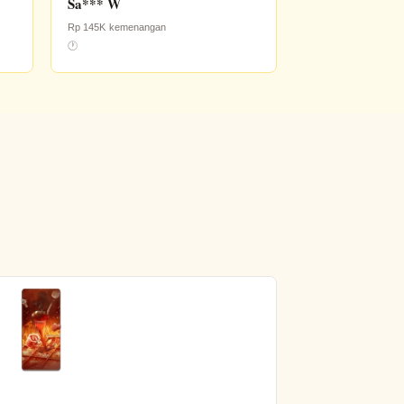
Sa*** W
Rp 145K
kemenangan
🕐