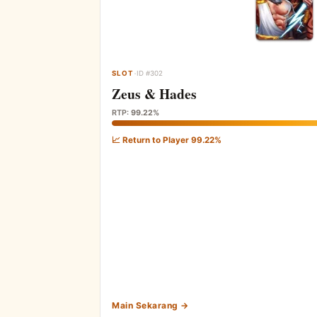
·
SLOT
ID #302
Zeus & Hades
RTP:
99.22%
📈 Return to Player 99.22%
Main Sekarang →