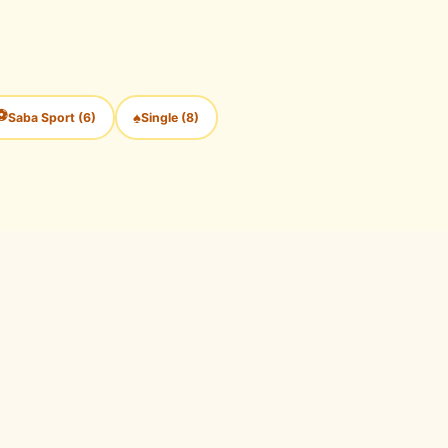
⚽
♠
Saba Sport (6)
Single (8)