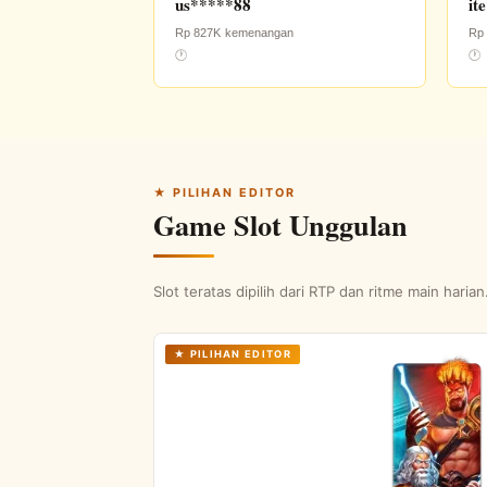
us*****88
it
Rp 827K
kemenangan
Rp
🕐
🕐
★ PILIHAN EDITOR
Game Slot Unggulan
Slot teratas dipilih dari RTP dan ritme main harian
★ PILIHAN EDITOR