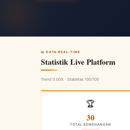
📊 DATA REAL-TIME
Statistik Live Platform
Trend 0.00% · Stabilitas 100/100
🏆
30
TOTAL KEMENANGAN