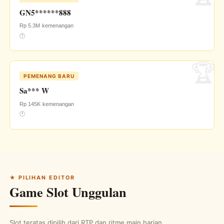
GN5******888
Rp 5.3M
kemenangan
🕐
PEMENANG BARU
Sa*** W
Rp 145K
kemenangan
🕐
★ PILIHAN EDITOR
Game Slot Unggulan
Slot teratas dipilih dari RTP dan ritme main harian.