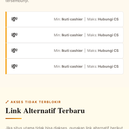
tersembunyi.
💸
Min:
Ikuti cashier
| Maks:
Hubungi CS
💸
Min:
Ikuti cashier
| Maks:
Hubungi CS
💸
Min:
Ikuti cashier
| Maks:
Hubungi CS
💸
Min:
Ikuti cashier
| Maks:
Hubungi CS
🔗 AKSES TIDAK TERBLOKIR
Link Alternatif Terbaru
Jika situs utama tidak bisa diakses, gunakan link alternatif berikut