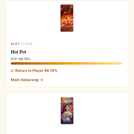
·
SLOT
ID #359
Hot Pot
RTP:
98.76%
📈 Return to Player 98.76%
Main Sekarang →