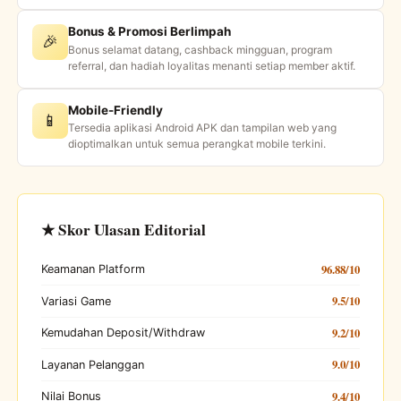
Bonus & Promosi Berlimpah
🎉
Bonus selamat datang, cashback mingguan, program
referral, dan hadiah loyalitas menanti setiap member aktif.
Mobile-Friendly
📱
Tersedia aplikasi Android APK dan tampilan web yang
dioptimalkan untuk semua perangkat mobile terkini.
★ Skor Ulasan Editorial
96.88/10
Keamanan Platform
9.5/10
Variasi Game
9.2/10
Kemudahan Deposit/Withdraw
9.0/10
Layanan Pelanggan
9.4/10
Nilai Bonus