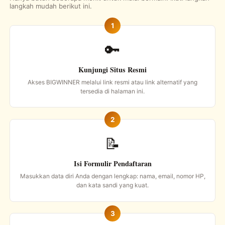
langkah mudah berikut ini.
🔑
Kunjungi Situs Resmi
Akses BIGWINNER melalui link resmi atau link alternatif yang
tersedia di halaman ini.
📝
Isi Formulir Pendaftaran
Masukkan data diri Anda dengan lengkap: nama, email, nomor HP,
dan kata sandi yang kuat.