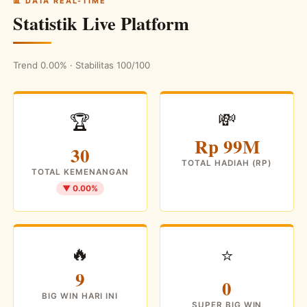
📊 DATA REAL-TIME
Statistik Live Platform
Trend 0.00% · Stabilitas 100/100
💸
🏆
Rp 99M
30
TOTAL HADIAH (RP)
TOTAL KEMENANGAN
▼ 0.00%
🔥
⭐
9
0
BIG WIN HARI INI
SUPER BIG WIN