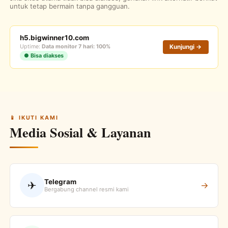
untuk tetap bermain tanpa gangguan.
h5.bigwinner10.com
Uptime:
Data monitor 7 hari: 100%
Kunjungi →
● Bisa diakses
📱 IKUTI KAMI
Media Sosial & Layanan
Telegram
✈
→
Bergabung channel resmi kami