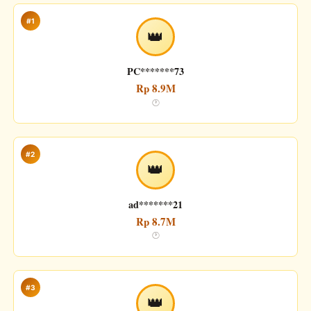
#1
👑
PC*******73
Rp 8.9M
🕐
#2
👑
ad*******21
Rp 8.7M
🕐
#3
👑