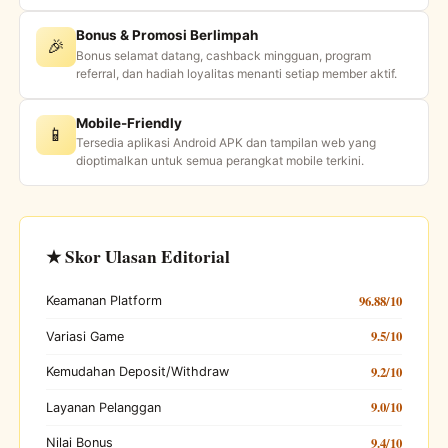
Bonus & Promosi Berlimpah
🎉
Bonus selamat datang, cashback mingguan, program
referral, dan hadiah loyalitas menanti setiap member aktif.
Mobile-Friendly
📱
Tersedia aplikasi Android APK dan tampilan web yang
dioptimalkan untuk semua perangkat mobile terkini.
★ Skor Ulasan Editorial
96.88/10
Keamanan Platform
9.5/10
Variasi Game
9.2/10
Kemudahan Deposit/Withdraw
9.0/10
Layanan Pelanggan
9.4/10
Nilai Bonus