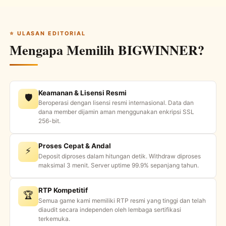
⭐ ULASAN EDITORIAL
Mengapa Memilih BIGWINNER?
Keamanan & Lisensi Resmi
🛡
Beroperasi dengan lisensi resmi internasional. Data dan
dana member dijamin aman menggunakan enkripsi SSL
256-bit.
Proses Cepat & Andal
⚡
Deposit diproses dalam hitungan detik. Withdraw diproses
maksimal 3 menit. Server uptime 99.9% sepanjang tahun.
RTP Kompetitif
🏆
Semua game kami memiliki RTP resmi yang tinggi dan telah
diaudit secara independen oleh lembaga sertifikasi
terkemuka.