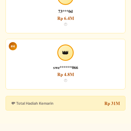
73***0d
Rp 6.4M
🕐
#4
👑
swe******066
Rp 4.8M
🕐
Rp 31M
💸 Total Hadiah Kemarin