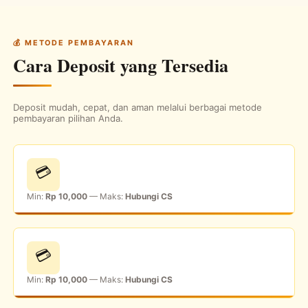
💰 METODE PEMBAYARAN
Cara Deposit yang Tersedia
Deposit mudah, cepat, dan aman melalui berbagai metode
pembayaran pilihan Anda.
💳
Min:
Rp 10,000
— Maks:
Hubungi CS
💳
Min:
Rp 10,000
— Maks:
Hubungi CS