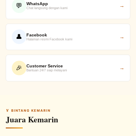
WhatsApp
💬
→
Chat langsung dengan kami
Facebook
👤
→
Halaman resmi Facebook kami
Customer Service
🎉
→
Bantuan 24/7 siap melayani
🏅 BINTANG KEMARIN
Juara Kemarin