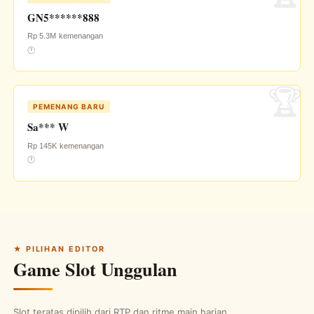
GN5******888
Rp 5.3M
kemenangan
🕐
PEMENANG BARU
Sa*** W
Rp 145K
kemenangan
🕐
★ PILIHAN EDITOR
Game Slot Unggulan
Slot teratas dipilih dari RTP dan ritme main harian.