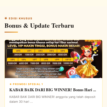
🌟 EDISI KHUSUS
Bonus & Update Terbaru
★ PROMOSI SPESIAL 1
KABAR BAIK DARI BIG WINNER! Bonus Hari ...
KABAR BAIK DARI BIG WINNER! anggota yang telah deposit
dalam 30 hari ...