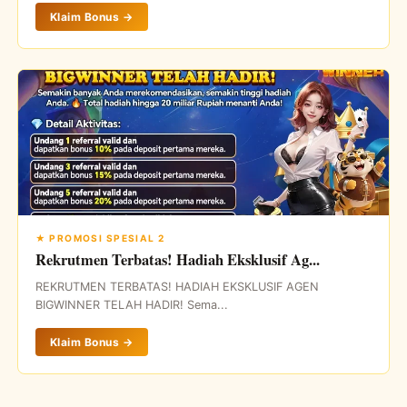
Klaim Bonus →
★ PROMOSI SPESIAL 2
Rekrutmen Terbatas! Hadiah Eksklusif Ag...
REKRUTMEN TERBATAS! HADIAH EKSKLUSIF AGEN
BIGWINNER TELAH HADIR! Sema...
Klaim Bonus →