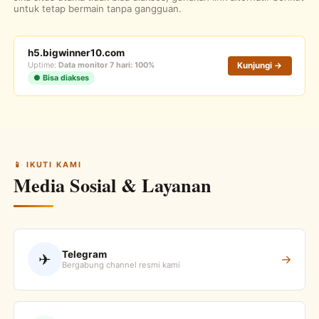
untuk tetap bermain tanpa gangguan.
h5.bigwinner10.com
Uptime:
Data monitor 7 hari: 100%
Kunjungi →
● Bisa diakses
📱 IKUTI KAMI
Media Sosial & Layanan
Telegram
✈
→
Bergabung channel resmi kami