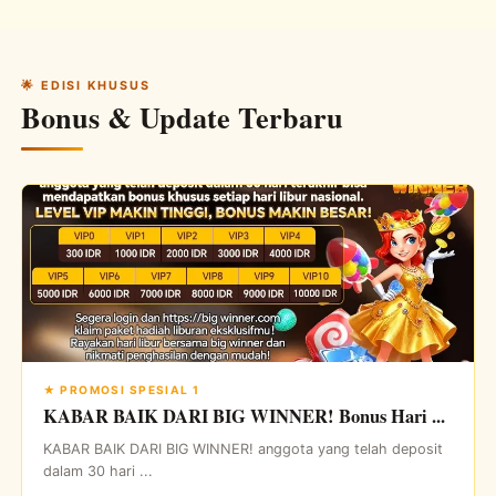
🌟 EDISI KHUSUS
Bonus & Update Terbaru
★ PROMOSI SPESIAL 1
KABAR BAIK DARI BIG WINNER! Bonus Hari ...
KABAR BAIK DARI BIG WINNER! anggota yang telah deposit
dalam 30 hari ...