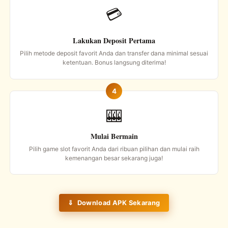
💳
Lakukan Deposit Pertama
Pilih metode deposit favorit Anda dan transfer dana minimal sesuai
ketentuan. Bonus langsung diterima!
🎰
Mulai Bermain
Pilih game slot favorit Anda dari ribuan pilihan dan mulai raih
kemenangan besar sekarang juga!
⇓ Download APK Sekarang