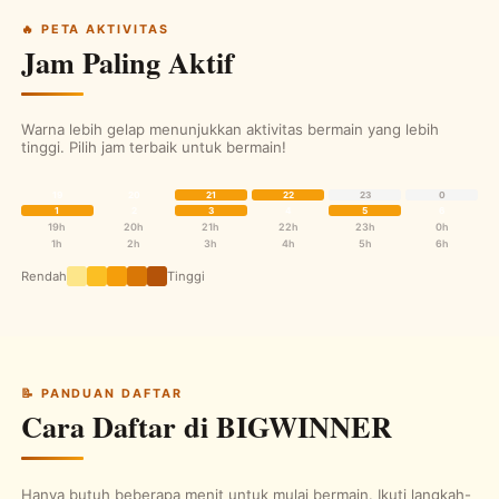
🔥 PETA AKTIVITAS
Jam Paling Aktif
Warna lebih gelap menunjukkan aktivitas bermain yang lebih
tinggi. Pilih jam terbaik untuk bermain!
19
20
21
22
23
0
1
2
3
4
5
6
19h
20h
21h
22h
23h
0h
1h
2h
3h
4h
5h
6h
Rendah
Tinggi
📝 PANDUAN DAFTAR
Cara Daftar di BIGWINNER
Hanya butuh beberapa menit untuk mulai bermain. Ikuti langkah-