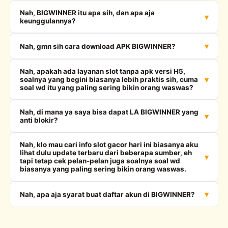
Nah, BIGWINNER itu apa sih, dan apa aja
keunggulannya?
Nah, gmn sih cara download APK BIGWINNER?
Nah, apakah ada layanan slot tanpa apk versi H5,
soalnya yang begini biasanya lebih praktis sih, cuma
soal wd itu yang paling sering bikin orang waswas?
Nah, di mana ya saya bisa dapat LA BIGWINNER yang
anti blokir?
Nah, klo mau cari info slot gacor hari ini biasanya aku
lihat dulu update terbaru dari beberapa sumber, eh
tapi tetap cek pelan-pelan juga soalnya soal wd
biasanya yang paling sering bikin orang waswas.
Nah, apa aja syarat buat daftar akun di BIGWINNER?