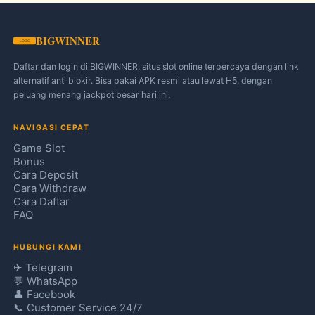
BIGWINNER
Daftar dan login di BIGWINNER, situs slot online terpercaya dengan link
alternatif anti blokir. Bisa pakai APK resmi atau lewat H5, dengan
peluang menang jackpot besar hari ini.
NAVIGASI CEPAT
Game Slot
Bonus
Cara Deposit
Cara Withdraw
Cara Daftar
FAQ
HUBUNGI KAMI
✈ Telegram
💬 WhatsApp
👤 Facebook
📞 Customer Service 24/7