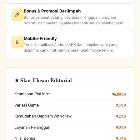
Bonus & Promosi Berlimpah
🎉
Bonus selamat datang, cashback mingguan, program
referral, dan hadiah loyalitas menanti setiap member aktif.
Mobile-Friendly
📱
Tersedia aplikasi Android APK dan tampilan web yang
dioptimalkan untuk semua perangkat mobile terkini.
★ Skor Ulasan Editorial
96.88/10
Keamanan Platform
9.5/10
Variasi Game
9.2/10
Kemudahan Deposit/Withdraw
9.0/10
Layanan Pelanggan
9.4/10
Nilai Bonus