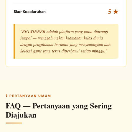
5 ★
Skor Keseluruhan
"BIGWINNER adalah platform yang patut diacungi
jempol — menggabungkan keamanan kelas dunia
dengan pengalaman bermain yang menyenangkan dan
koleksi game yang terus diperbarui setiap minggu."
❓ PERTANYAAN UMUM
FAQ — Pertanyaan yang Sering
Diajukan