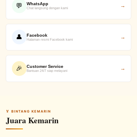
WhatsApp
💬
→
Chat langsung dengan kami
Facebook
👤
→
Halaman resmi Facebook kami
Customer Service
🎉
→
Bantuan 24/7 siap melayani
🏅 BINTANG KEMARIN
Juara Kemarin