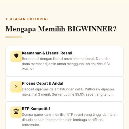
⭐ ULASAN EDITORIAL
Mengapa Memilih BIGWINNER?
Keamanan & Lisensi Resmi
🛡
Beroperasi dengan lisensi resmi internasional. Data dan
dana member dijamin aman menggunakan enkripsi SSL
256-bit.
Proses Cepat & Andal
⚡
Deposit diproses dalam hitungan detik. Withdraw diproses
maksimal 3 menit. Server uptime 99.9% sepanjang tahun.
RTP Kompetitif
🏆
Semua game kami memiliki RTP resmi yang tinggi dan telah
diaudit secara independen oleh lembaga sertifikasi
terkemuka.