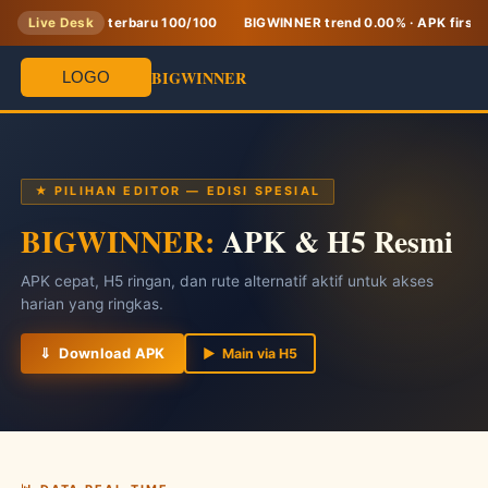
Stabilitas terbaru 100/100
Live Desk
BIGWINNER trend 0.00% · APK first
BIGWINNER
★ PILIHAN EDITOR — EDISI SPESIAL
BIGWINNER:
APK & H5 Resmi
APK cepat, H5 ringan, dan rute alternatif aktif untuk akses
harian yang ringkas.
⇓ Download APK
▶ Main via H5