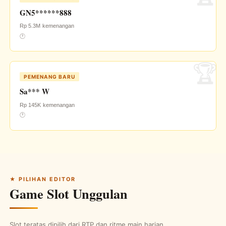
GN5******888
Rp 5.3M
kemenangan
🕐
PEMENANG BARU
Sa*** W
Rp 145K
kemenangan
🕐
★ PILIHAN EDITOR
Game Slot Unggulan
Slot teratas dipilih dari RTP dan ritme main harian.