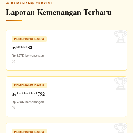
🎉 PEMENANG TERKINI
Laporan Kemenangan Terbaru
PEMENANG BARU
us*****88
Rp 827K
kemenangan
🕐
PEMENANG BARU
ite*********792
Rp 730K
kemenangan
🕐
PEMENANG BARU