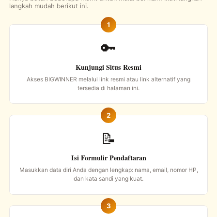
langkah mudah berikut ini.
🔑
Kunjungi Situs Resmi
Akses BIGWINNER melalui link resmi atau link alternatif yang
tersedia di halaman ini.
📝
Isi Formulir Pendaftaran
Masukkan data diri Anda dengan lengkap: nama, email, nomor HP,
dan kata sandi yang kuat.