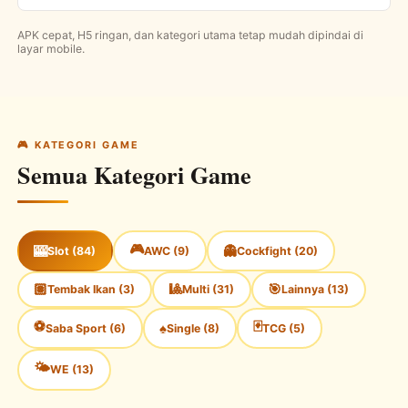
APK cepat, H5 ringan, dan kategori utama tetap mudah dipindai di
layar mobile.
🎮 KATEGORI GAME
Semua Kategori Game
🎮
🎰
👻
Slot (84)
AWC (9)
Cockfight (20)
🏽
🎱
🎯
Tembak Ikan (3)
Multi (31)
Lainnya (13)
⚽
🃏
♠
Saba Sport (6)
Single (8)
TCG (5)
🌤
WE (13)