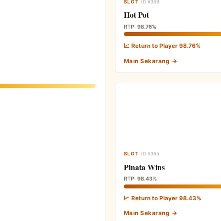
·
SLOT
ID #359
Hot Pot
RTP:
98.76%
📈 Return to Player 98.76%
Main Sekarang →
·
SLOT
ID #365
Pinata Wins
RTP:
98.43%
📈 Return to Player 98.43%
Main Sekarang →