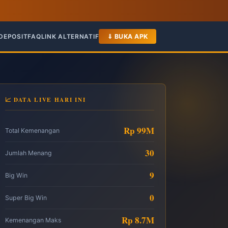
DEPOSIT
FAQ
LINK ALTERNATIF
⇓ BUKA APK
📈 DATA LIVE HARI INI
Rp 99M
Total Kemenangan
30
Jumlah Menang
9
Big Win
0
Super Big Win
Rp 8.7M
Kemenangan Maks