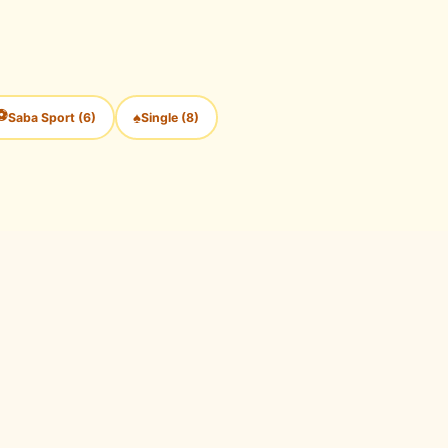
⚽
♠
Saba Sport (6)
Single (8)