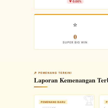
▼ 0.00%
⭐
0
SUPER BIG WIN
🎉 PEMENANG TERKINI
Laporan Kemenangan Ter
PEMENANG BARU
P