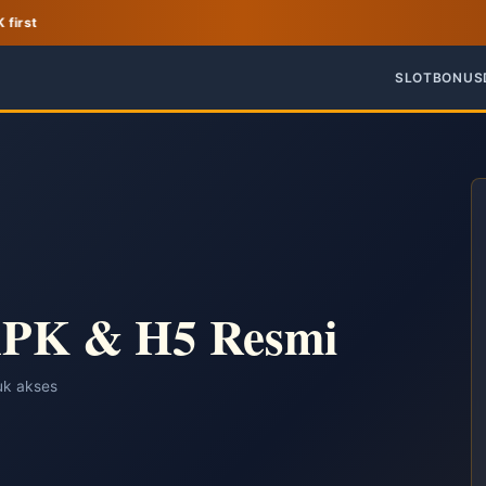
st
SLOT
BONUS
PK & H5 Resmi
tuk akses