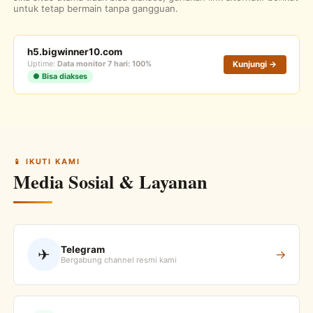
untuk tetap bermain tanpa gangguan.
h5.bigwinner10.com
Uptime:
Data monitor 7 hari: 100%
Kunjungi →
● Bisa diakses
📱 IKUTI KAMI
Media Sosial & Layanan
Telegram
✈
→
Bergabung channel resmi kami