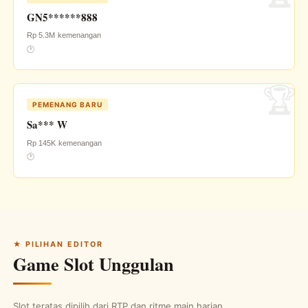
GN5******888
Rp 5.3M
kemenangan
🕐
PEMENANG BARU
Sa*** W
Rp 145K
kemenangan
🕐
★ PILIHAN EDITOR
Game Slot Unggulan
Slot teratas dipilih dari RTP dan ritme main harian.