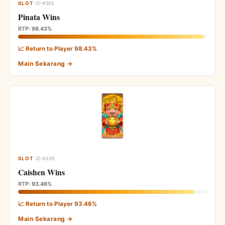
·
SLOT
ID #365
Pinata Wins
RTP:
98.43%
📈 Return to Player 98.43%
Main Sekarang →
·
SLOT
ID #339
Caishen Wins
RTP:
93.46%
📈 Return to Player 93.46%
Main Sekarang →