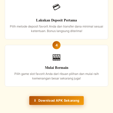
💳
Lakukan Deposit Pertama
Pilih metode deposit favorit Anda dan transfer dana minimal sesuai
ketentuan. Bonus langsung diterima!
🎰
Mulai Bermain
Pilih game slot favorit Anda dari ribuan pilihan dan mulai raih
kemenangan besar sekarang juga!
⇓ Download APK Sekarang