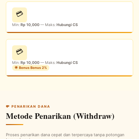
💳
Min:
Rp 10,000
— Maks:
Hubungi CS
💳
Min:
Rp 10,000
— Maks:
Hubungi CS
🌟 Bonus Bonus 2%
💸 PENARIKAN DANA
Metode Penarikan (Withdraw)
Proses penarikan dana cepat dan terpercaya tanpa potongan