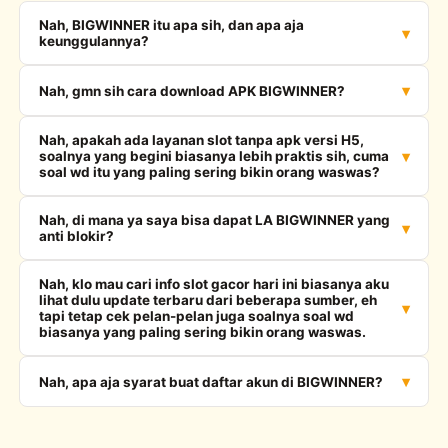
Nah, BIGWINNER itu apa sih, dan apa aja
keunggulannya?
Nah, gmn sih cara download APK BIGWINNER?
Nah, apakah ada layanan slot tanpa apk versi H5,
soalnya yang begini biasanya lebih praktis sih, cuma
soal wd itu yang paling sering bikin orang waswas?
Nah, di mana ya saya bisa dapat LA BIGWINNER yang
anti blokir?
Nah, klo mau cari info slot gacor hari ini biasanya aku
lihat dulu update terbaru dari beberapa sumber, eh
tapi tetap cek pelan-pelan juga soalnya soal wd
biasanya yang paling sering bikin orang waswas.
Nah, apa aja syarat buat daftar akun di BIGWINNER?