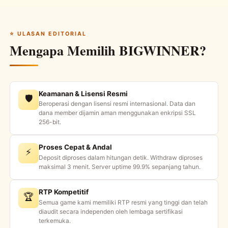
⭐ ULASAN EDITORIAL
Mengapa Memilih BIGWINNER?
Keamanan & Lisensi Resmi
🛡
Beroperasi dengan lisensi resmi internasional. Data dan
dana member dijamin aman menggunakan enkripsi SSL
256-bit.
Proses Cepat & Andal
⚡
Deposit diproses dalam hitungan detik. Withdraw diproses
maksimal 3 menit. Server uptime 99.9% sepanjang tahun.
RTP Kompetitif
🏆
Semua game kami memiliki RTP resmi yang tinggi dan telah
diaudit secara independen oleh lembaga sertifikasi
terkemuka.