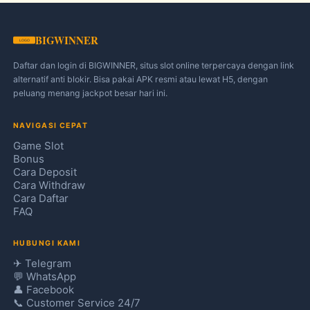
BIGWINNER
Daftar dan login di BIGWINNER, situs slot online terpercaya dengan link
alternatif anti blokir. Bisa pakai APK resmi atau lewat H5, dengan
peluang menang jackpot besar hari ini.
NAVIGASI CEPAT
Game Slot
Bonus
Cara Deposit
Cara Withdraw
Cara Daftar
FAQ
HUBUNGI KAMI
✈ Telegram
💬 WhatsApp
👤 Facebook
📞 Customer Service 24/7