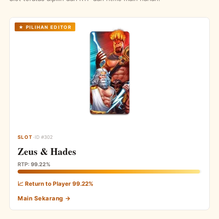
★ PILIHAN EDITOR
·
SLOT
ID #302
Zeus & Hades
RTP:
99.22%
📈 Return to Player 99.22%
Main Sekarang →