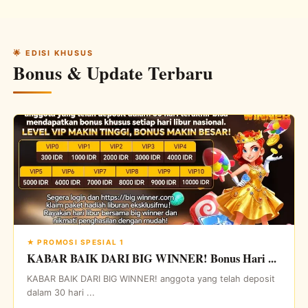
🌟 EDISI KHUSUS
Bonus & Update Terbaru
★ PROMOSI SPESIAL 1
KABAR BAIK DARI BIG WINNER! Bonus Hari ...
KABAR BAIK DARI BIG WINNER! anggota yang telah deposit
dalam 30 hari ...