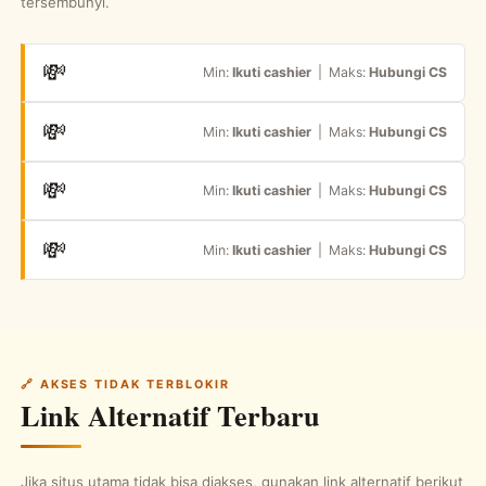
tersembunyi.
💸
Min:
Ikuti cashier
| Maks:
Hubungi CS
💸
Min:
Ikuti cashier
| Maks:
Hubungi CS
💸
Min:
Ikuti cashier
| Maks:
Hubungi CS
💸
Min:
Ikuti cashier
| Maks:
Hubungi CS
🔗 AKSES TIDAK TERBLOKIR
Link Alternatif Terbaru
Jika situs utama tidak bisa diakses, gunakan link alternatif berikut