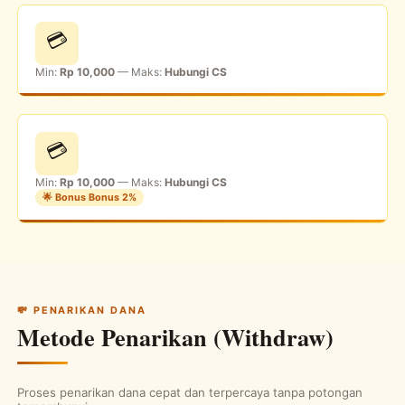
💳
Min:
Rp 10,000
— Maks:
Hubungi CS
💳
Min:
Rp 10,000
— Maks:
Hubungi CS
🌟 Bonus Bonus 2%
💸 PENARIKAN DANA
Metode Penarikan (Withdraw)
Proses penarikan dana cepat dan terpercaya tanpa potongan