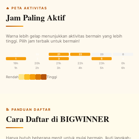
🔥 PETA AKTIVITAS
Jam Paling Aktif
Warna lebih gelap menunjukkan aktivitas bermain yang lebih
tinggi. Pilih jam terbaik untuk bermain!
19
20
21
22
23
0
1
2
3
4
5
6
19h
20h
21h
22h
23h
0h
1h
2h
3h
4h
5h
6h
Rendah
Tinggi
📝 PANDUAN DAFTAR
Cara Daftar di BIGWINNER
Hanya butuh beberapa menit untuk mulai bermain. Ikuti langkah-