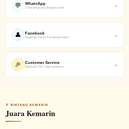
WhatsApp
💬
→
Chat langsung dengan kami
Facebook
👤
→
Halaman resmi Facebook kami
Customer Service
🎉
→
Bantuan 24/7 siap melayani
🏅 BINTANG KEMARIN
Juara Kemarin