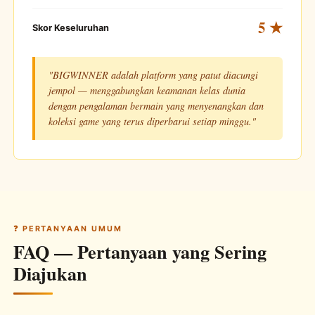
5 ★
Skor Keseluruhan
"BIGWINNER adalah platform yang patut diacungi
jempol — menggabungkan keamanan kelas dunia
dengan pengalaman bermain yang menyenangkan dan
koleksi game yang terus diperbarui setiap minggu."
❓ PERTANYAAN UMUM
FAQ — Pertanyaan yang Sering
Diajukan