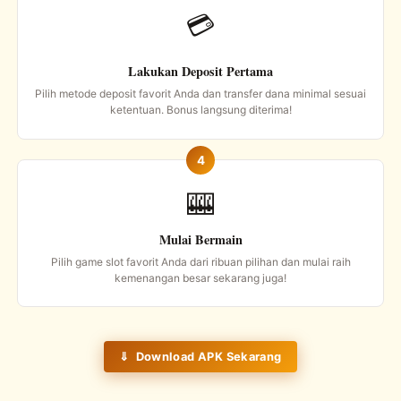
💳
Lakukan Deposit Pertama
Pilih metode deposit favorit Anda dan transfer dana minimal sesuai
ketentuan. Bonus langsung diterima!
🎰
Mulai Bermain
Pilih game slot favorit Anda dari ribuan pilihan dan mulai raih
kemenangan besar sekarang juga!
⇓ Download APK Sekarang