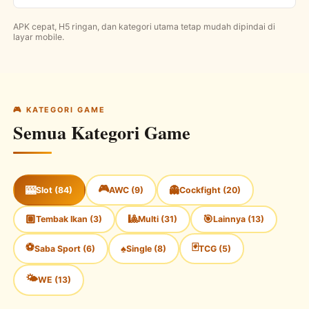
APK cepat, H5 ringan, dan kategori utama tetap mudah dipindai di
layar mobile.
🎮 KATEGORI GAME
Semua Kategori Game
🎮
🎰
👻
Slot (84)
AWC (9)
Cockfight (20)
🏽
🎱
🎯
Tembak Ikan (3)
Multi (31)
Lainnya (13)
⚽
🃏
♠
Saba Sport (6)
Single (8)
TCG (5)
🌤
WE (13)