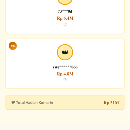
73***0d
Rp 6.4M
🕐
#4
👑
swe******066
Rp 4.8M
🕐
Rp 31M
💸 Total Hadiah Kemarin