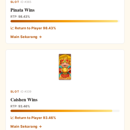
·
SLOT
ID #365
Pinata Wins
RTP:
98.43%
📈 Return to Player 98.43%
Main Sekarang →
·
SLOT
ID #339
Caishen Wins
RTP:
93.46%
📈 Return to Player 93.46%
Main Sekarang →