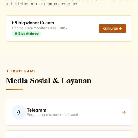
untuk tetap bermain tanpa gangguan.
h5.bigwinner10.com
Uptime:
Data monitor 7 hari: 100%
Kunjungi →
● Bisa diakses
📱 IKUTI KAMI
Media Sosial & Layanan
Telegram
✈
→
Bergabung channel resmi kami