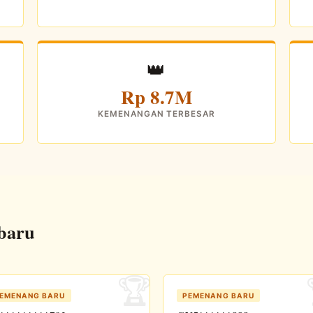
👑
Rp 8.7M
KEMENANGAN TERBESAR
baru
EMENANG BARU
PEMENANG BARU