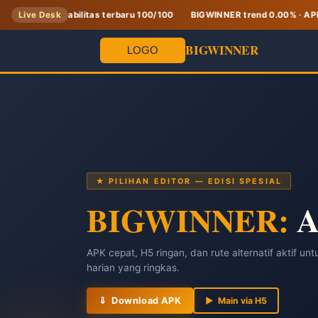
p saat
Live Desk
Stabilitas terbaru 100/100
BIGWINNER trend 0.00% · APK fir
BIGWINNER
★ PILIHAN EDITOR — EDISI SPESIAL
BIGWINNER:
A
APK cepat, H5 ringan, dan rute alternatif aktif un
harian yang ringkas.
⇓ Download APK
▶ Main via H5