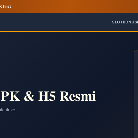
st
SLOT
BONUS
PK & H5 Resmi
tuk akses