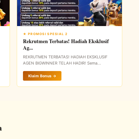
★ PROMOSI SPESIAL 2
Rekrutmen Terbatas! Hadiah Eksklusif
Ag...
REKRUTMEN TERBATAS! HADIAH EKSKLUSIF
AGEN BIGWINNER TELAH HADIR! Sema...
Klaim Bonus →
a