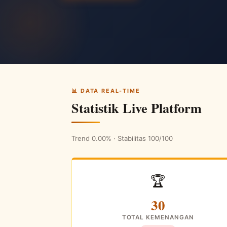
📊 DATA REAL-TIME
Statistik Live Platform
Trend 0.00% · Stabilitas 100/100
🏆
30
TOTAL KEMENANGAN