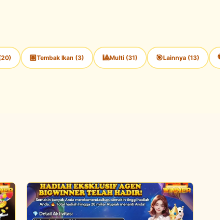
🏽
🎱
🎯
(20)
Tembak Ikan (3)
Multi (31)
Lainnya (13)