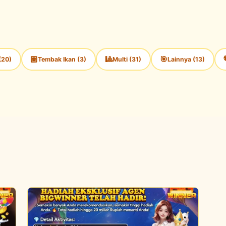
🏽
🎱
🎯
(20)
Tembak Ikan (3)
Multi (31)
Lainnya (13)