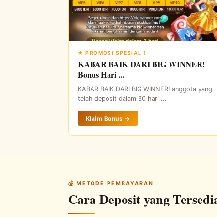
★ PROMOSI SPESIAL 1
KABAR BAIK DARI BIG WINNER!
Bonus Hari ...
KABAR BAIK DARI BIG WINNER! anggota yang
telah deposit dalam 30 hari ...
Klaim Bonus →
💰 METODE PEMBAYARAN
Cara Deposit yang Tersedi