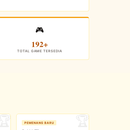
🎮
192+
TOTAL GAME TERSEDIA
PEMENANG BARU