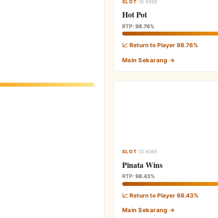
·
SLOT
ID #359
Hot Pot
RTP:
98.76%
📈 Return to Player 98.76%
Main Sekarang →
·
SLOT
ID #365
Pinata Wins
RTP:
98.43%
📈 Return to Player 98.43%
Main Sekarang →