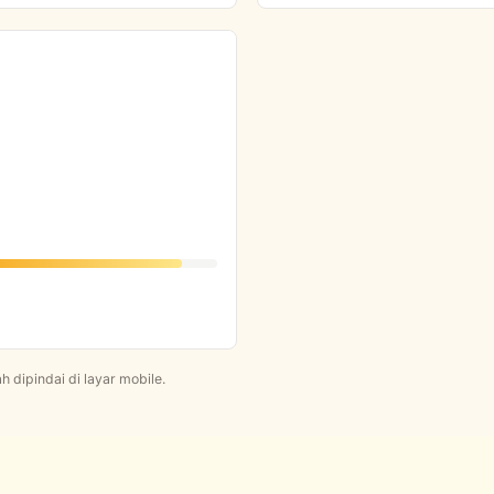
 dipindai di layar mobile.