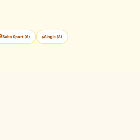
⚽
♠
Saba Sport (6)
Single (8)