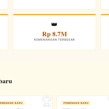
👑
Rp 8.7M
KEMENANGAN TERBESAR
baru
EMENANG BARU
PEMENANG BARU