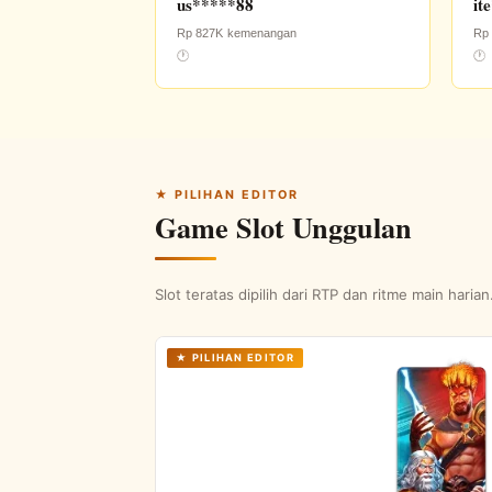
us*****88
it
Rp 827K
kemenangan
Rp
🕐
🕐
★ PILIHAN EDITOR
Game Slot Unggulan
Slot teratas dipilih dari RTP dan ritme main harian
★ PILIHAN EDITOR