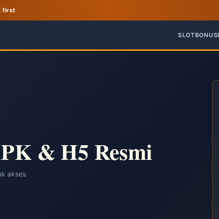
t
SLOT
BONUS
PK & H5 Resmi
tuk akses