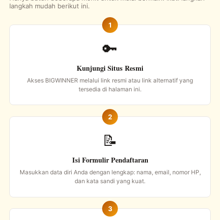
langkah mudah berikut ini.
🔑
Kunjungi Situs Resmi
Akses BIGWINNER melalui link resmi atau link alternatif yang
tersedia di halaman ini.
📝
Isi Formulir Pendaftaran
Masukkan data diri Anda dengan lengkap: nama, email, nomor HP,
dan kata sandi yang kuat.