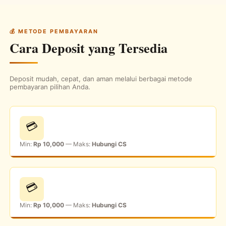
💰 METODE PEMBAYARAN
Cara Deposit yang Tersedia
Deposit mudah, cepat, dan aman melalui berbagai metode
pembayaran pilihan Anda.
💳
Min:
Rp 10,000
— Maks:
Hubungi CS
💳
Min:
Rp 10,000
— Maks:
Hubungi CS