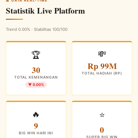
📊 DATA REAL-TIME
Statistik Live Platform
Trend 0.00% · Stabilitas 100/100
💸
🏆
Rp 99M
30
TOTAL HADIAH (RP)
TOTAL KEMENANGAN
▼ 0.00%
🔥
⭐
9
0
BIG WIN HARI INI
SUPER BIG WIN