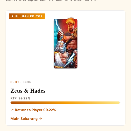
★ PILIHAN EDITOR
·
SLOT
ID #302
Zeus & Hades
RTP:
99.22%
📈 Return to Player 99.22%
Main Sekarang →