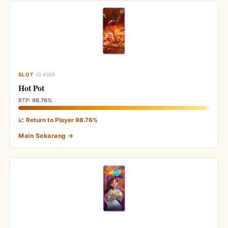
·
SLOT
ID #359
Hot Pot
RTP:
98.76%
📈 Return to Player 98.76%
Main Sekarang →