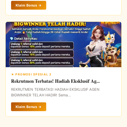
Klaim Bonus →
★ PROMOSI SPESIAL 2
Rekrutmen Terbatas! Hadiah Eksklusif Ag...
REKRUTMEN TERBATAS! HADIAH EKSKLUSIF AGEN
BIGWINNER TELAH HADIR! Sema...
Klaim Bonus →