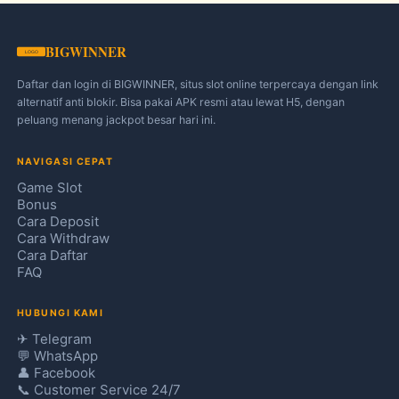
BIGWINNER
Daftar dan login di BIGWINNER, situs slot online terpercaya dengan link
alternatif anti blokir. Bisa pakai APK resmi atau lewat H5, dengan
peluang menang jackpot besar hari ini.
NAVIGASI CEPAT
Game Slot
Bonus
Cara Deposit
Cara Withdraw
Cara Daftar
FAQ
HUBUNGI KAMI
✈ Telegram
💬 WhatsApp
👤 Facebook
📞 Customer Service 24/7