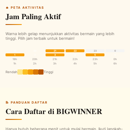
🔥 PETA AKTIVITAS
Jam Paling Aktif
Warna lebih gelap menunjukkan aktivitas bermain yang lebih
tinggi. Pilih jam terbaik untuk bermain!
19
20
21
22
23
0
1
2
3
4
5
6
19h
20h
21h
22h
23h
0h
1h
2h
3h
4h
5h
6h
Rendah
Tinggi
📝 PANDUAN DAFTAR
Cara Daftar di BIGWINNER
Hanya butuh beberapa menit untuk mulai bermain. Ikuti langkah-