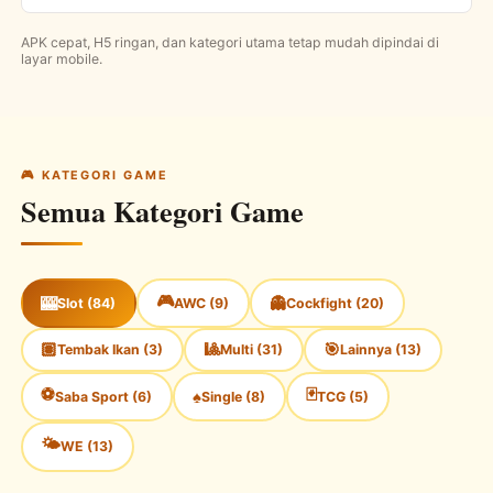
APK cepat, H5 ringan, dan kategori utama tetap mudah dipindai di
layar mobile.
🎮 KATEGORI GAME
Semua Kategori Game
🎮
🎰
👻
Slot (84)
AWC (9)
Cockfight (20)
🏽
🎱
🎯
Tembak Ikan (3)
Multi (31)
Lainnya (13)
⚽
🃏
♠
Saba Sport (6)
Single (8)
TCG (5)
🌤
WE (13)