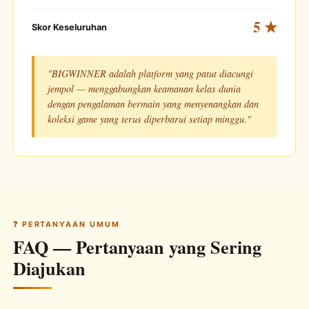
5 ★
Skor Keseluruhan
"BIGWINNER adalah platform yang patut diacungi
jempol — menggabungkan keamanan kelas dunia
dengan pengalaman bermain yang menyenangkan dan
koleksi game yang terus diperbarui setiap minggu."
❓ PERTANYAAN UMUM
FAQ — Pertanyaan yang Sering
Diajukan