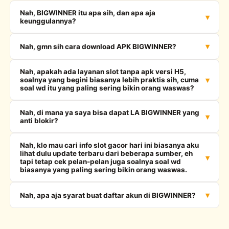
Nah, BIGWINNER itu apa sih, dan apa aja
keunggulannya?
Nah, gmn sih cara download APK BIGWINNER?
Nah, apakah ada layanan slot tanpa apk versi H5,
soalnya yang begini biasanya lebih praktis sih, cuma
soal wd itu yang paling sering bikin orang waswas?
Nah, di mana ya saya bisa dapat LA BIGWINNER yang
anti blokir?
Nah, klo mau cari info slot gacor hari ini biasanya aku
lihat dulu update terbaru dari beberapa sumber, eh
tapi tetap cek pelan-pelan juga soalnya soal wd
biasanya yang paling sering bikin orang waswas.
Nah, apa aja syarat buat daftar akun di BIGWINNER?