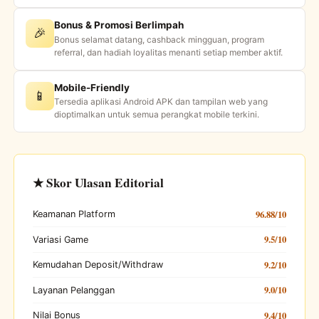
Bonus & Promosi Berlimpah
🎉
Bonus selamat datang, cashback mingguan, program
referral, dan hadiah loyalitas menanti setiap member aktif.
Mobile-Friendly
📱
Tersedia aplikasi Android APK dan tampilan web yang
dioptimalkan untuk semua perangkat mobile terkini.
★ Skor Ulasan Editorial
96.88/10
Keamanan Platform
9.5/10
Variasi Game
9.2/10
Kemudahan Deposit/Withdraw
9.0/10
Layanan Pelanggan
9.4/10
Nilai Bonus