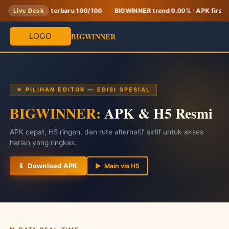
Stabilitas terbaru 100/100
Live Desk
BIGWINNER trend 0.00% · APK first
BIGWINNER
★ PILIHAN EDITOR — EDISI SPESIAL
BIGWINNER:
APK & H5 Resmi
APK cepat, H5 ringan, dan rute alternatif aktif untuk akses
harian yang ringkas.
⇓ Download APK
▶ Main via H5