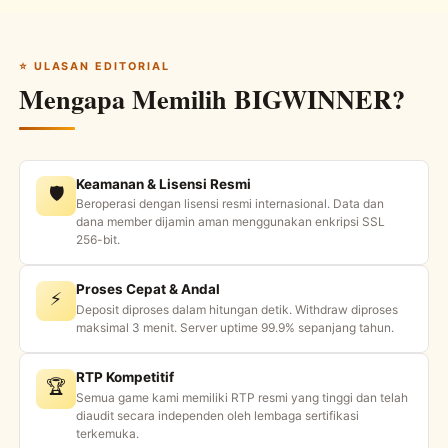
⭐ ULASAN EDITORIAL
Mengapa Memilih BIGWINNER?
Keamanan & Lisensi Resmi
🛡
Beroperasi dengan lisensi resmi internasional. Data dan
dana member dijamin aman menggunakan enkripsi SSL
256-bit.
Proses Cepat & Andal
⚡
Deposit diproses dalam hitungan detik. Withdraw diproses
maksimal 3 menit. Server uptime 99.9% sepanjang tahun.
RTP Kompetitif
🏆
Semua game kami memiliki RTP resmi yang tinggi dan telah
diaudit secara independen oleh lembaga sertifikasi
terkemuka.