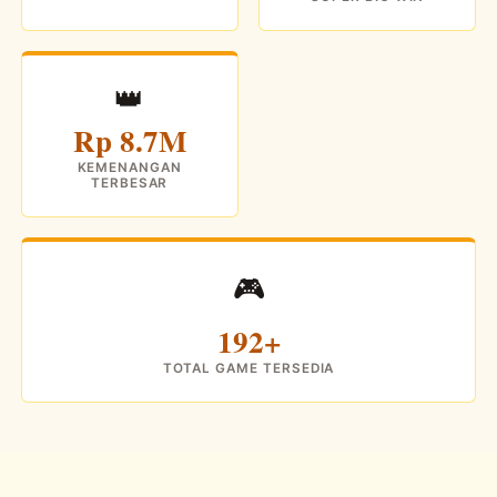
👑
Rp 8.7M
KEMENANGAN
TERBESAR
🎮
192+
TOTAL GAME TERSEDIA