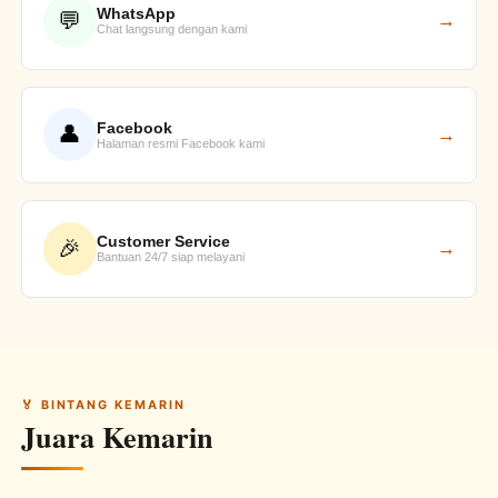
WhatsApp
💬
→
Chat langsung dengan kami
Facebook
👤
→
Halaman resmi Facebook kami
Customer Service
🎉
→
Bantuan 24/7 siap melayani
🏅 BINTANG KEMARIN
Juara Kemarin