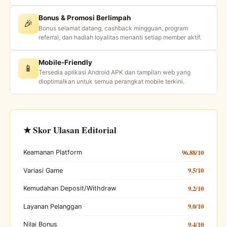
Bonus & Promosi Berlimpah
🎉
Bonus selamat datang, cashback mingguan, program
referral, dan hadiah loyalitas menanti setiap member aktif.
Mobile-Friendly
📱
Tersedia aplikasi Android APK dan tampilan web yang
dioptimalkan untuk semua perangkat mobile terkini.
★ Skor Ulasan Editorial
96.88/10
Keamanan Platform
9.5/10
Variasi Game
9.2/10
Kemudahan Deposit/Withdraw
9.0/10
Layanan Pelanggan
9.4/10
Nilai Bonus