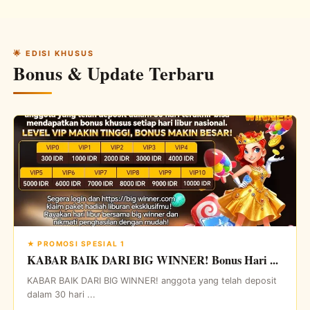
🌟 EDISI KHUSUS
Bonus & Update Terbaru
★ PROMOSI SPESIAL 1
KABAR BAIK DARI BIG WINNER! Bonus Hari ...
KABAR BAIK DARI BIG WINNER! anggota yang telah deposit
dalam 30 hari ...