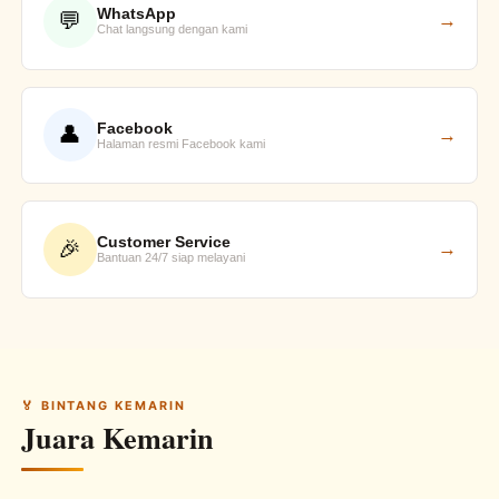
WhatsApp
💬
→
Chat langsung dengan kami
Facebook
👤
→
Halaman resmi Facebook kami
Customer Service
🎉
→
Bantuan 24/7 siap melayani
🏅 BINTANG KEMARIN
Juara Kemarin