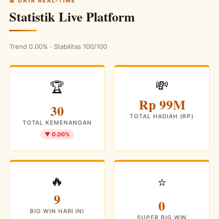
📊 DATA REAL-TIME
Statistik Live Platform
Trend 0.00% · Stabilitas 100/100
💸
🏆
Rp 99M
30
TOTAL HADIAH (RP)
TOTAL KEMENANGAN
▼ 0.00%
🔥
⭐
9
0
BIG WIN HARI INI
SUPER BIG WIN