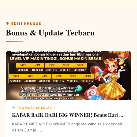
🌟 EDISI KHUSUS
Bonus & Update Terbaru
★ PROMOSI SPESIAL 1
KABAR BAIK DARI BIG WINNER! Bonus Hari ...
KABAR BAIK DARI BIG WINNER! anggota yang telah deposit
dalam 30 hari ...