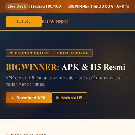
Stabilitas terbaru 100/100
Live Desk
BIGWINNER trend 0.00% · APK first
BIGWINNER
★ PILIHAN EDITOR — EDISI SPESIAL
BIGWINNER:
APK & H5 Resmi
APK cepat, H5 ringan, dan rute alternatif aktif untuk akses
harian yang ringkas.
⇓ Download APK
▶ Main via H5