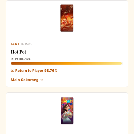
·
SLOT
ID #359
Hot Pot
RTP:
98.76%
📈 Return to Player 98.76%
Main Sekarang →