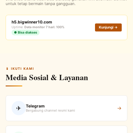
untuk tetap bermain tanpa gangguan.
h5.bigwinner10.com
Uptime:
Data monitor 7 hari: 100%
Kunjungi →
● Bisa diakses
📱 IKUTI KAMI
Media Sosial & Layanan
Telegram
✈
→
Bergabung channel resmi kami