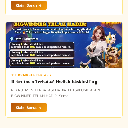
Klaim Bonus →
★ PROMOSI SPESIAL 2
Rekrutmen Terbatas! Hadiah Eksklusif Ag...
REKRUTMEN TERBATAS! HADIAH EKSKLUSIF AGEN
BIGWINNER TELAH HADIR! Sema...
Klaim Bonus →