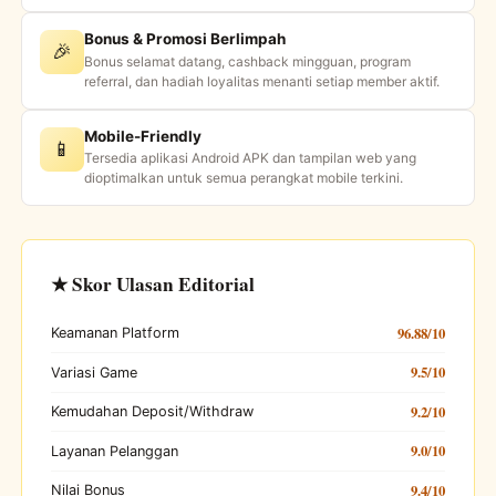
Bonus & Promosi Berlimpah
🎉
Bonus selamat datang, cashback mingguan, program
referral, dan hadiah loyalitas menanti setiap member aktif.
Mobile-Friendly
📱
Tersedia aplikasi Android APK dan tampilan web yang
dioptimalkan untuk semua perangkat mobile terkini.
★ Skor Ulasan Editorial
96.88/10
Keamanan Platform
9.5/10
Variasi Game
9.2/10
Kemudahan Deposit/Withdraw
9.0/10
Layanan Pelanggan
9.4/10
Nilai Bonus