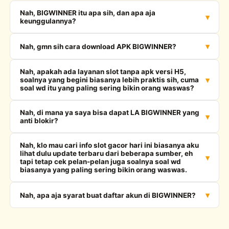
Nah, BIGWINNER itu apa sih, dan apa aja
keunggulannya?
Nah, gmn sih cara download APK BIGWINNER?
Nah, apakah ada layanan slot tanpa apk versi H5,
soalnya yang begini biasanya lebih praktis sih, cuma
soal wd itu yang paling sering bikin orang waswas?
Nah, di mana ya saya bisa dapat LA BIGWINNER yang
anti blokir?
Nah, klo mau cari info slot gacor hari ini biasanya aku
lihat dulu update terbaru dari beberapa sumber, eh
tapi tetap cek pelan-pelan juga soalnya soal wd
biasanya yang paling sering bikin orang waswas.
Nah, apa aja syarat buat daftar akun di BIGWINNER?