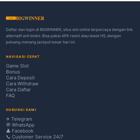
BIGWINNER
Daftar dan login di BIGWINNER, situs slot online terpercaya dengan link
alternatif anti blokir. Bisa pakai APK resmi atau lewat H5, dengan
peluang menang jackpot besar hari ini.
NAVIGASI CEPAT
Game Slot
Bonus
Cara Deposit
Cara Withdraw
Cara Daftar
FAQ
HUBUNGI KAMI
✈ Telegram
💬 WhatsApp
👤 Facebook
📞 Customer Service 24/7