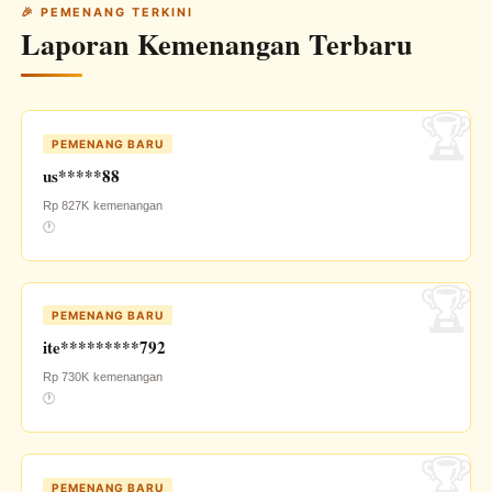
🎉 PEMENANG TERKINI
Laporan Kemenangan Terbaru
PEMENANG BARU
us*****88
Rp 827K
kemenangan
🕐
PEMENANG BARU
ite*********792
Rp 730K
kemenangan
🕐
PEMENANG BARU