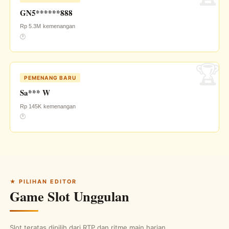
GN5******888
Rp 5.3M
kemenangan
🕐
PEMENANG BARU
Sa*** W
Rp 145K
kemenangan
🕐
★ PILIHAN EDITOR
Game Slot Unggulan
Slot teratas dipilih dari RTP dan ritme main harian.