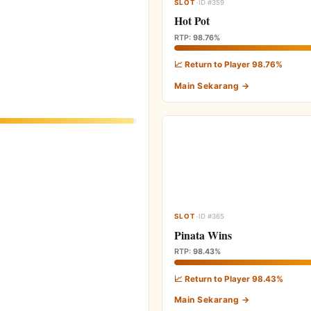
·
SLOT
ID #359
Hot Pot
RTP:
98.76%
📈 Return to Player 98.76%
Main Sekarang →
·
SLOT
ID #365
Pinata Wins
RTP:
98.43%
📈 Return to Player 98.43%
Main Sekarang →