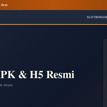
t
SLOT
BONUS
PK & H5 Resmi
tuk akses