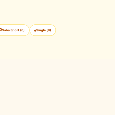
⚽
♠
Saba Sport (6)
Single (8)