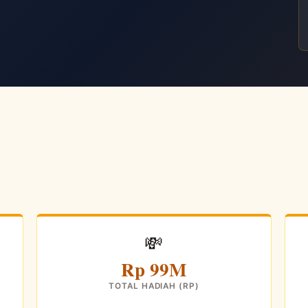
💸
Rp 99M
TOTAL HADIAH (RP)