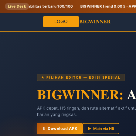
saat
Live Desk
Stabilitas terbaru 100/100
BIGWINNER trend 0.00% · APK firs
BIGWINNER
★ PILIHAN EDITOR — EDISI SPESIAL
BIGWINNER:
A
APK cepat, H5 ringan, dan rute alternatif aktif un
harian yang ringkas.
⇓ Download APK
▶ Main via H5