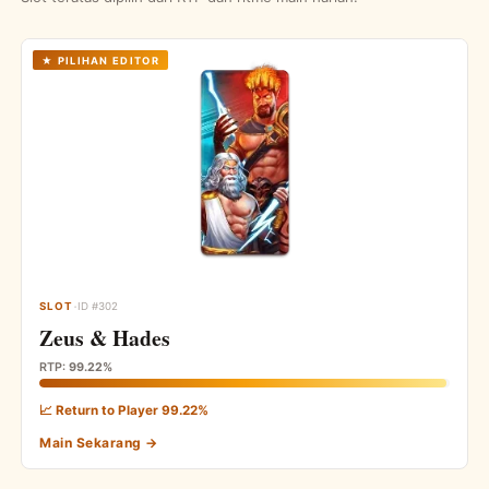
★ PILIHAN EDITOR
·
SLOT
ID #302
Zeus & Hades
RTP:
99.22%
📈 Return to Player 99.22%
Main Sekarang →