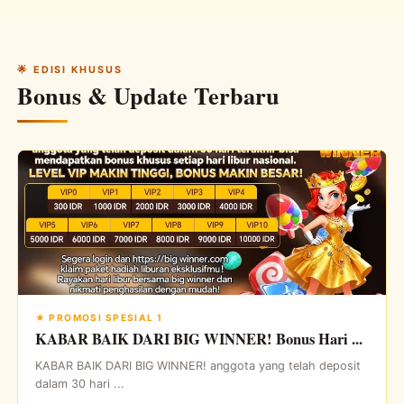
🌟 EDISI KHUSUS
Bonus & Update Terbaru
★ PROMOSI SPESIAL 1
KABAR BAIK DARI BIG WINNER! Bonus Hari ...
KABAR BAIK DARI BIG WINNER! anggota yang telah deposit
dalam 30 hari ...