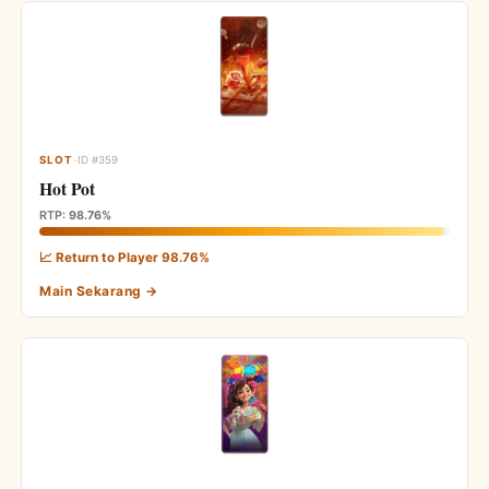
·
SLOT
ID #359
Hot Pot
RTP:
98.76%
📈 Return to Player 98.76%
Main Sekarang →