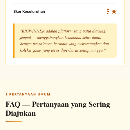
5 ★
Skor Keseluruhan
"BIGWINNER adalah platform yang patut diacungi
jempol — menggabungkan keamanan kelas dunia
dengan pengalaman bermain yang menyenangkan dan
koleksi game yang terus diperbarui setiap minggu."
❓ PERTANYAAN UMUM
FAQ — Pertanyaan yang Sering
Diajukan