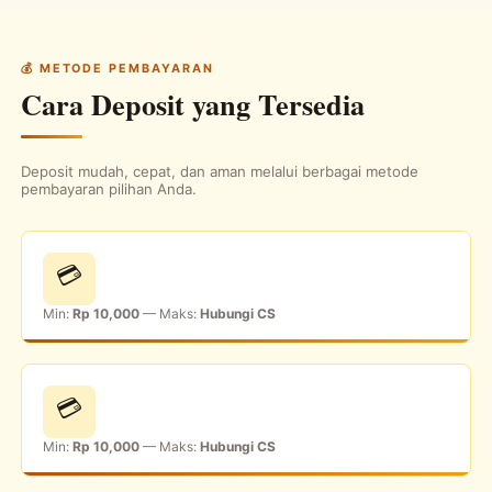
💰 METODE PEMBAYARAN
Cara Deposit yang Tersedia
Deposit mudah, cepat, dan aman melalui berbagai metode
pembayaran pilihan Anda.
💳
Min:
Rp 10,000
— Maks:
Hubungi CS
💳
Min:
Rp 10,000
— Maks:
Hubungi CS