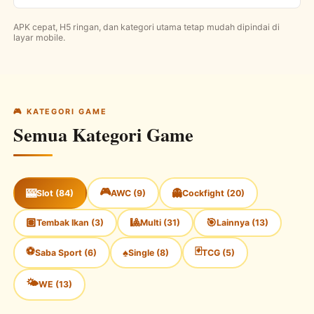
APK cepat, H5 ringan, dan kategori utama tetap mudah dipindai di
layar mobile.
🎮 KATEGORI GAME
Semua Kategori Game
🎮
🎰
👻
Slot (84)
AWC (9)
Cockfight (20)
🏽
🎱
🎯
Tembak Ikan (3)
Multi (31)
Lainnya (13)
⚽
🃏
♠
Saba Sport (6)
Single (8)
TCG (5)
🌤
WE (13)