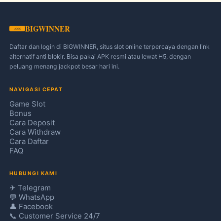
BIGWINNER
Daftar dan login di BIGWINNER, situs slot online terpercaya dengan link
alternatif anti blokir. Bisa pakai APK resmi atau lewat H5, dengan
peluang menang jackpot besar hari ini.
NAVIGASI CEPAT
Game Slot
Bonus
Cara Deposit
Cara Withdraw
Cara Daftar
FAQ
HUBUNGI KAMI
✈ Telegram
💬 WhatsApp
👤 Facebook
📞 Customer Service 24/7