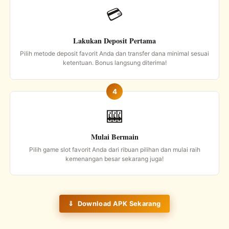
💳
Lakukan Deposit Pertama
Pilih metode deposit favorit Anda dan transfer dana minimal sesuai
ketentuan. Bonus langsung diterima!
🎰
Mulai Bermain
Pilih game slot favorit Anda dari ribuan pilihan dan mulai raih
kemenangan besar sekarang juga!
⇓ Download APK Sekarang