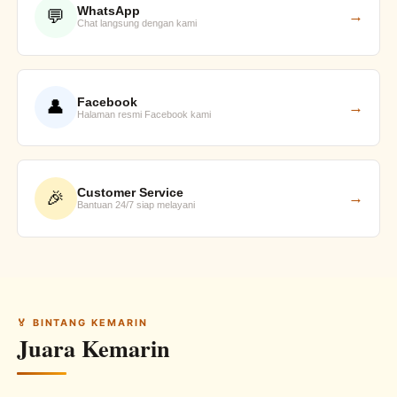
WhatsApp
💬
→
Chat langsung dengan kami
Facebook
👤
→
Halaman resmi Facebook kami
Customer Service
🎉
→
Bantuan 24/7 siap melayani
🏅 BINTANG KEMARIN
Juara Kemarin