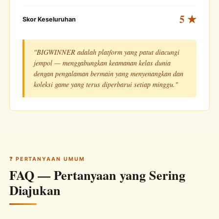
5 ★
Skor Keseluruhan
"BIGWINNER adalah platform yang patut diacungi
jempol — menggabungkan keamanan kelas dunia
dengan pengalaman bermain yang menyenangkan dan
koleksi game yang terus diperbarui setiap minggu."
❓ PERTANYAAN UMUM
FAQ — Pertanyaan yang Sering
Diajukan