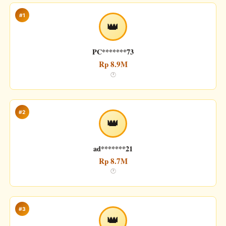
#1
👑
PC*******73
Rp 8.9M
🕐
#2
👑
ad*******21
Rp 8.7M
🕐
#3
👑