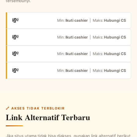
tersembunyi.
💸
Min:
Ikuti cashier
| Maks:
Hubungi CS
💸
Min:
Ikuti cashier
| Maks:
Hubungi CS
💸
Min:
Ikuti cashier
| Maks:
Hubungi CS
💸
Min:
Ikuti cashier
| Maks:
Hubungi CS
🔗 AKSES TIDAK TERBLOKIR
Link Alternatif Terbaru
Jika situs utama tidak bisa diakses, gunakan link alternatif berikut