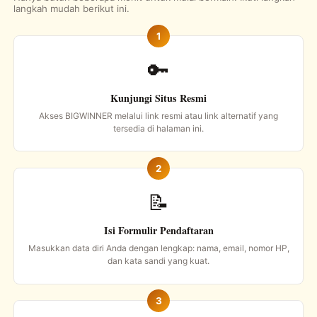
langkah mudah berikut ini.
🔑
Kunjungi Situs Resmi
Akses BIGWINNER melalui link resmi atau link alternatif yang
tersedia di halaman ini.
📝
Isi Formulir Pendaftaran
Masukkan data diri Anda dengan lengkap: nama, email, nomor HP,
dan kata sandi yang kuat.