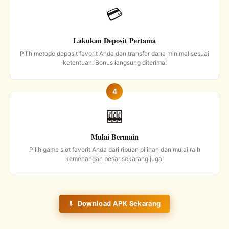
💳
Lakukan Deposit Pertama
Pilih metode deposit favorit Anda dan transfer dana minimal sesuai
ketentuan. Bonus langsung diterima!
🎰
Mulai Bermain
Pilih game slot favorit Anda dari ribuan pilihan dan mulai raih
kemenangan besar sekarang juga!
⇓ Download APK Sekarang