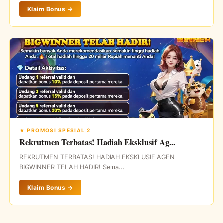
Klaim Bonus →
★ PROMOSI SPESIAL 2
Rekrutmen Terbatas! Hadiah Eksklusif Ag...
REKRUTMEN TERBATAS! HADIAH EKSKLUSIF AGEN
BIGWINNER TELAH HADIR! Sema...
Klaim Bonus →