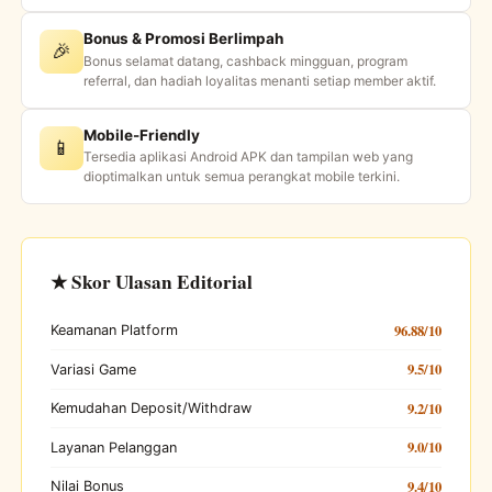
Bonus & Promosi Berlimpah
🎉
Bonus selamat datang, cashback mingguan, program
referral, dan hadiah loyalitas menanti setiap member aktif.
Mobile-Friendly
📱
Tersedia aplikasi Android APK dan tampilan web yang
dioptimalkan untuk semua perangkat mobile terkini.
★ Skor Ulasan Editorial
96.88/10
Keamanan Platform
9.5/10
Variasi Game
9.2/10
Kemudahan Deposit/Withdraw
9.0/10
Layanan Pelanggan
9.4/10
Nilai Bonus