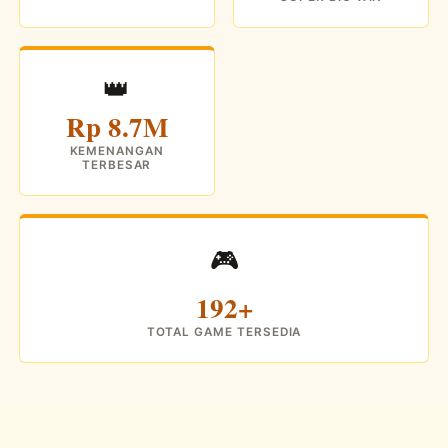
👑
Rp 8.7M
KEMENANGAN
TERBESAR
🎮
192+
TOTAL GAME TERSEDIA