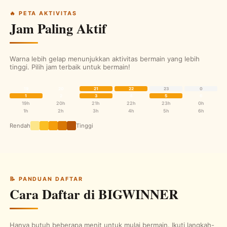
🔥 PETA AKTIVITAS
Jam Paling Aktif
Warna lebih gelap menunjukkan aktivitas bermain yang lebih
tinggi. Pilih jam terbaik untuk bermain!
19
20
21
22
23
0
1
2
3
4
5
6
19h
20h
21h
22h
23h
0h
1h
2h
3h
4h
5h
6h
Rendah
Tinggi
📝 PANDUAN DAFTAR
Cara Daftar di BIGWINNER
Hanya butuh beberapa menit untuk mulai bermain. Ikuti langkah-