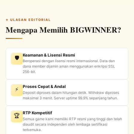
⭐ ULASAN EDITORIAL
Mengapa Memilih BIGWINNER?
Keamanan & Lisensi Resmi
🛡
Beroperasi dengan lisensi resmi internasional. Data dan
dana member dijamin aman menggunakan enkripsi SSL
256-bit.
Proses Cepat & Andal
⚡
Deposit diproses dalam hitungan detik. Withdraw diproses
maksimal 3 menit. Server uptime 99.9% sepanjang tahun.
RTP Kompetitif
🏆
Semua game kami memiliki RTP resmi yang tinggi dan telah
diaudit secara independen oleh lembaga sertifikasi
terkemuka.