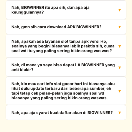
Nah, BIGWINNER itu apa sih, dan apa aja
keunggulannya?
Nah, gmn sih cara download APK BIGWINNER?
Nah, apakah ada layanan slot tanpa apk versi H5,
soalnya yang begini biasanya lebih praktis sih, cuma
soal wd itu yang paling sering bikin orang waswas?
Nah, di mana ya saya bisa dapat LA BIGWINNER yang
anti blokir?
Nah, klo mau cari info slot gacor hari ini biasanya aku
lihat dulu update terbaru dari beberapa sumber, eh
tapi tetap cek pelan-pelan juga soalnya soal wd
biasanya yang paling sering bikin orang waswas.
Nah, apa aja syarat buat daftar akun di BIGWINNER?