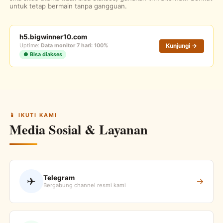
untuk tetap bermain tanpa gangguan.
h5.bigwinner10.com
Uptime:
Data monitor 7 hari: 100%
Kunjungi →
● Bisa diakses
📱 IKUTI KAMI
Media Sosial & Layanan
Telegram
✈
→
Bergabung channel resmi kami