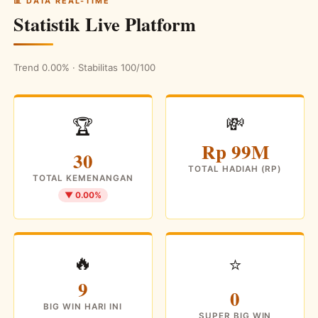
📊 DATA REAL-TIME
Statistik Live Platform
Trend 0.00% · Stabilitas 100/100
💸
🏆
Rp 99M
30
TOTAL HADIAH (RP)
TOTAL KEMENANGAN
▼ 0.00%
🔥
⭐
9
0
BIG WIN HARI INI
SUPER BIG WIN