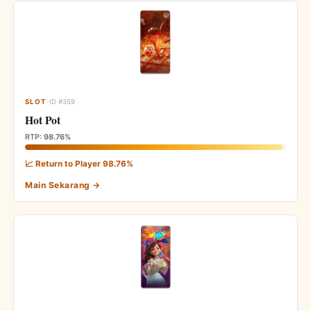
·
SLOT
ID #359
Hot Pot
RTP:
98.76%
📈 Return to Player 98.76%
Main Sekarang →