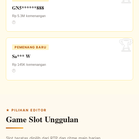
GN5******888
Rp 5.3M
kemenangan
🕐
PEMENANG BARU
Sa*** W
Rp 145K
kemenangan
🕐
★ PILIHAN EDITOR
Game Slot Unggulan
Slot teratas dipilih dari RTP dan ritme main harian.