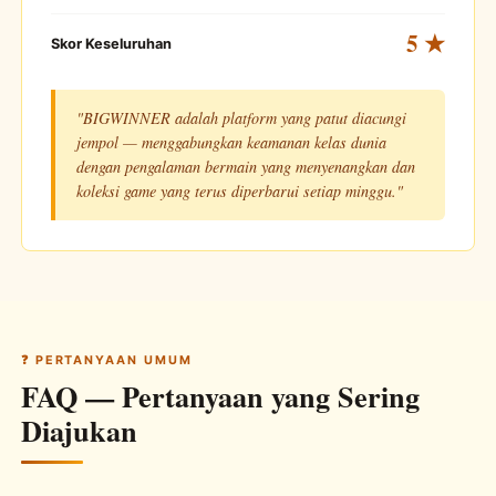
5 ★
Skor Keseluruhan
"BIGWINNER adalah platform yang patut diacungi
jempol — menggabungkan keamanan kelas dunia
dengan pengalaman bermain yang menyenangkan dan
koleksi game yang terus diperbarui setiap minggu."
❓ PERTANYAAN UMUM
FAQ — Pertanyaan yang Sering
Diajukan