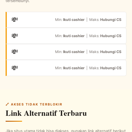
tersembunyi.
💸
Min:
Ikuti cashier
| Maks:
Hubungi CS
💸
Min:
Ikuti cashier
| Maks:
Hubungi CS
💸
Min:
Ikuti cashier
| Maks:
Hubungi CS
💸
Min:
Ikuti cashier
| Maks:
Hubungi CS
🔗 AKSES TIDAK TERBLOKIR
Link Alternatif Terbaru
Jika situs utama tidak bisa diakses, gunakan link alternatif berikut