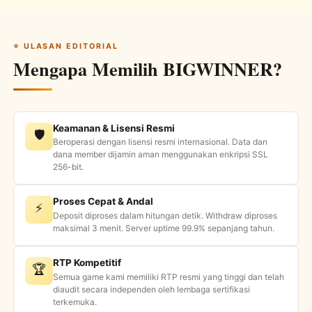
⭐ ULASAN EDITORIAL
Mengapa Memilih BIGWINNER?
Keamanan & Lisensi Resmi
🛡
Beroperasi dengan lisensi resmi internasional. Data dan
dana member dijamin aman menggunakan enkripsi SSL
256-bit.
Proses Cepat & Andal
⚡
Deposit diproses dalam hitungan detik. Withdraw diproses
maksimal 3 menit. Server uptime 99.9% sepanjang tahun.
RTP Kompetitif
🏆
Semua game kami memiliki RTP resmi yang tinggi dan telah
diaudit secara independen oleh lembaga sertifikasi
terkemuka.