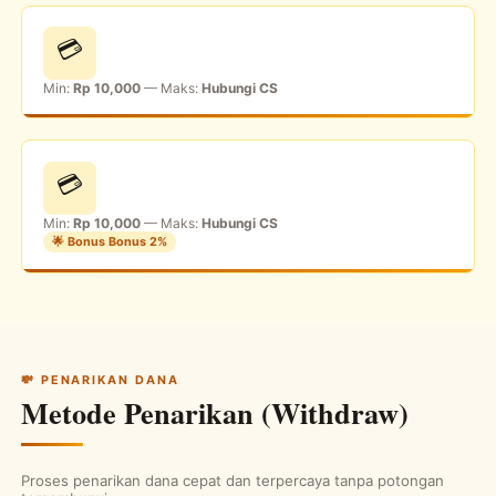
💳
Min:
Rp 10,000
— Maks:
Hubungi CS
💳
Min:
Rp 10,000
— Maks:
Hubungi CS
🌟 Bonus Bonus 2%
💸 PENARIKAN DANA
Metode Penarikan (Withdraw)
Proses penarikan dana cepat dan terpercaya tanpa potongan