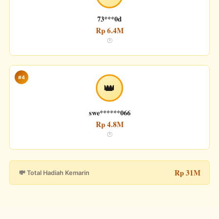
73***0d
Rp 6.4M
🕐
#4
👑
swe******066
Rp 4.8M
🕐
Rp 31M
💸 Total Hadiah Kemarin