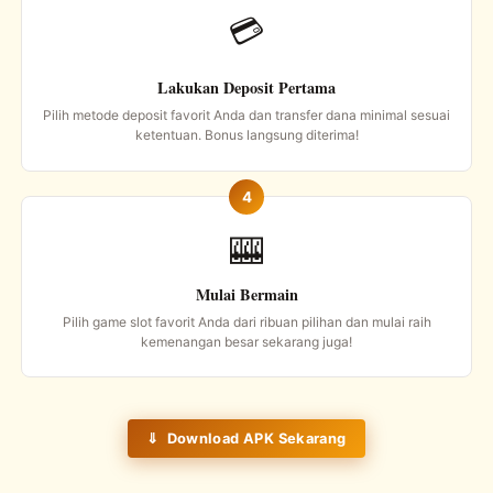
💳
Lakukan Deposit Pertama
Pilih metode deposit favorit Anda dan transfer dana minimal sesuai
ketentuan. Bonus langsung diterima!
🎰
Mulai Bermain
Pilih game slot favorit Anda dari ribuan pilihan dan mulai raih
kemenangan besar sekarang juga!
⇓ Download APK Sekarang