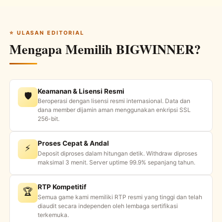
⭐ ULASAN EDITORIAL
Mengapa Memilih BIGWINNER?
Keamanan & Lisensi Resmi
🛡
Beroperasi dengan lisensi resmi internasional. Data dan
dana member dijamin aman menggunakan enkripsi SSL
256-bit.
Proses Cepat & Andal
⚡
Deposit diproses dalam hitungan detik. Withdraw diproses
maksimal 3 menit. Server uptime 99.9% sepanjang tahun.
RTP Kompetitif
🏆
Semua game kami memiliki RTP resmi yang tinggi dan telah
diaudit secara independen oleh lembaga sertifikasi
terkemuka.