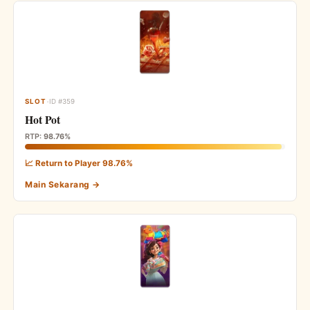
·
SLOT
ID #359
Hot Pot
RTP:
98.76%
📈 Return to Player 98.76%
Main Sekarang →