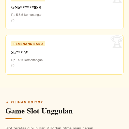
GN5******888
Rp 5.3M
kemenangan
🕐
PEMENANG BARU
Sa*** W
Rp 145K
kemenangan
🕐
★ PILIHAN EDITOR
Game Slot Unggulan
Slot teratas dipilih dari RTP dan ritme main harian.