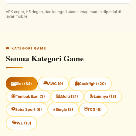
APK cepat, H5 ringan, dan kategori utama tetap mudah dipindai di
layar mobile.
🎮 KATEGORI GAME
Semua Kategori Game
🎮
🎰
👻
Slot (84)
AWC (9)
Cockfight (20)
🏽
🎱
🎯
Tembak Ikan (3)
Multi (31)
Lainnya (13)
⚽
🃏
♠
Saba Sport (6)
Single (8)
TCG (5)
🌤
WE (13)