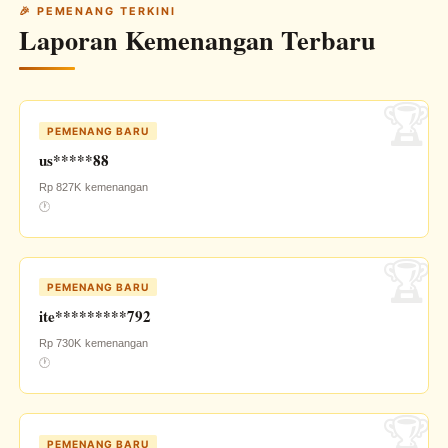
🎉 PEMENANG TERKINI
Laporan Kemenangan Terbaru
PEMENANG BARU
us*****88
Rp 827K
kemenangan
🕐
PEMENANG BARU
ite*********792
Rp 730K
kemenangan
🕐
PEMENANG BARU