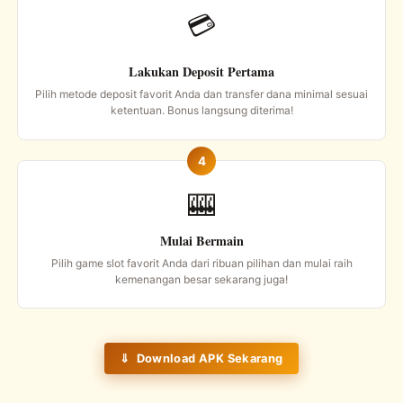
💳
Lakukan Deposit Pertama
Pilih metode deposit favorit Anda dan transfer dana minimal sesuai
ketentuan. Bonus langsung diterima!
🎰
Mulai Bermain
Pilih game slot favorit Anda dari ribuan pilihan dan mulai raih
kemenangan besar sekarang juga!
⇓ Download APK Sekarang