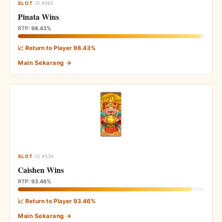
·
SLOT
ID #365
Pinata Wins
RTP:
98.43%
📈 Return to Player 98.43%
Main Sekarang →
·
SLOT
ID #339
Caishen Wins
RTP:
93.46%
📈 Return to Player 93.46%
Main Sekarang →