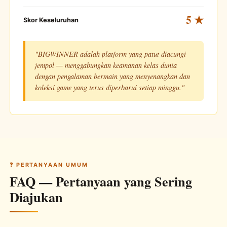
5 ★
Skor Keseluruhan
"BIGWINNER adalah platform yang patut diacungi
jempol — menggabungkan keamanan kelas dunia
dengan pengalaman bermain yang menyenangkan dan
koleksi game yang terus diperbarui setiap minggu."
❓ PERTANYAAN UMUM
FAQ — Pertanyaan yang Sering
Diajukan