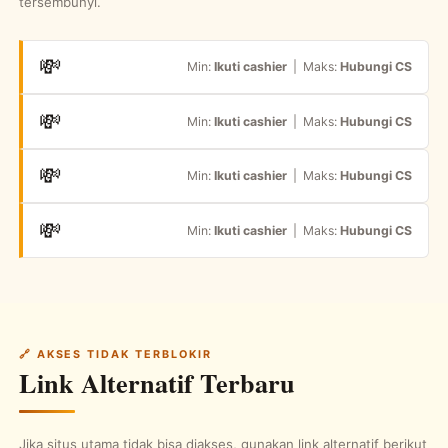
tersembunyi.
💸
Min:
Ikuti cashier
| Maks:
Hubungi CS
💸
Min:
Ikuti cashier
| Maks:
Hubungi CS
💸
Min:
Ikuti cashier
| Maks:
Hubungi CS
💸
Min:
Ikuti cashier
| Maks:
Hubungi CS
🔗 AKSES TIDAK TERBLOKIR
Link Alternatif Terbaru
Jika situs utama tidak bisa diakses, gunakan link alternatif berikut