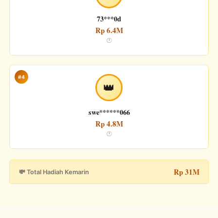
73***0d
Rp 6.4M
🕐
#4
👑
swe******066
Rp 4.8M
🕐
Rp 31M
💸 Total Hadiah Kemarin