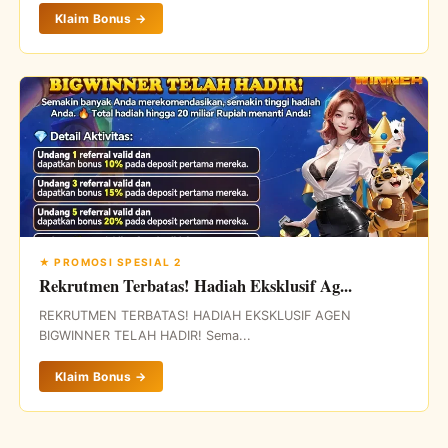
Klaim Bonus →
★ PROMOSI SPESIAL 2
Rekrutmen Terbatas! Hadiah Eksklusif Ag...
REKRUTMEN TERBATAS! HADIAH EKSKLUSIF AGEN
BIGWINNER TELAH HADIR! Sema...
Klaim Bonus →