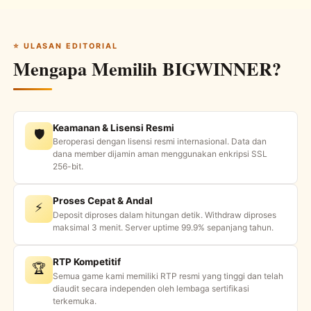
⭐ ULASAN EDITORIAL
Mengapa Memilih BIGWINNER?
Keamanan & Lisensi Resmi
🛡
Beroperasi dengan lisensi resmi internasional. Data dan
dana member dijamin aman menggunakan enkripsi SSL
256-bit.
Proses Cepat & Andal
⚡
Deposit diproses dalam hitungan detik. Withdraw diproses
maksimal 3 menit. Server uptime 99.9% sepanjang tahun.
RTP Kompetitif
🏆
Semua game kami memiliki RTP resmi yang tinggi dan telah
diaudit secara independen oleh lembaga sertifikasi
terkemuka.