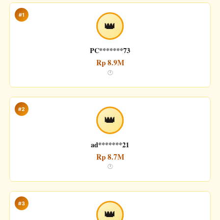
#1
👑
PC*******73
Rp 8.9M
🕐
#2
👑
ad*******21
Rp 8.7M
🕐
#3
👑