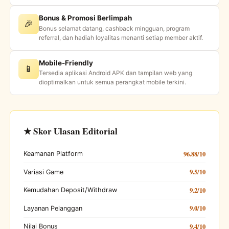
Bonus & Promosi Berlimpah
🎉
Bonus selamat datang, cashback mingguan, program
referral, dan hadiah loyalitas menanti setiap member aktif.
Mobile-Friendly
📱
Tersedia aplikasi Android APK dan tampilan web yang
dioptimalkan untuk semua perangkat mobile terkini.
★ Skor Ulasan Editorial
96.88/10
Keamanan Platform
9.5/10
Variasi Game
9.2/10
Kemudahan Deposit/Withdraw
9.0/10
Layanan Pelanggan
9.4/10
Nilai Bonus