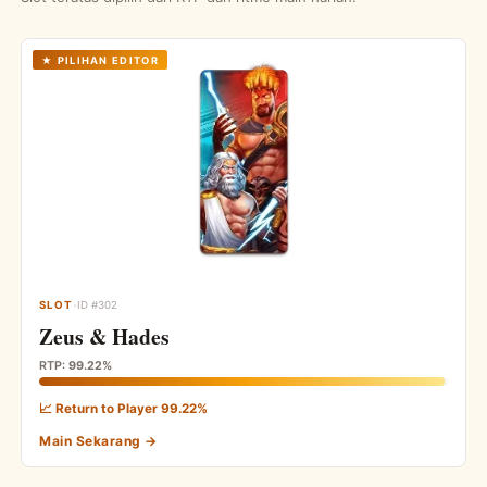
★ PILIHAN EDITOR
·
SLOT
ID #302
Zeus & Hades
RTP:
99.22%
📈 Return to Player 99.22%
Main Sekarang →