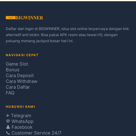
BIGWINNER
Daftar dan login di BIGWINNER, situs slot online terpercaya dengan link
alternatif anti blokir. Bisa pakai APK resmi atau lewat H5, dengan
peluang menang jackpot besar hari ini.
NAVIGASI CEPAT
Game Slot
Bonus
Cara Deposit
Cara Withdraw
Cara Daftar
FAQ
HUBUNGI KAMI
✈ Telegram
💬 WhatsApp
👤 Facebook
📞 Customer Service 24/7