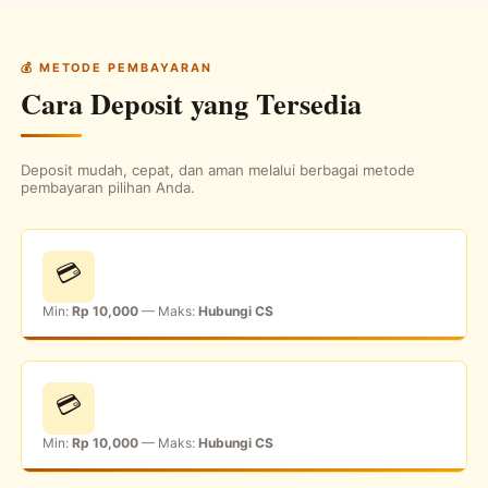
💰 METODE PEMBAYARAN
Cara Deposit yang Tersedia
Deposit mudah, cepat, dan aman melalui berbagai metode
pembayaran pilihan Anda.
💳
Min:
Rp 10,000
— Maks:
Hubungi CS
💳
Min:
Rp 10,000
— Maks:
Hubungi CS