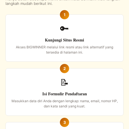
langkah mudah berikut ini.
🔑
Kunjungi Situs Resmi
Akses BIGWINNER melalui link resmi atau link alternatif yang
tersedia di halaman ini.
📝
Isi Formulir Pendaftaran
Masukkan data diri Anda dengan lengkap: nama, email, nomor HP,
dan kata sandi yang kuat.