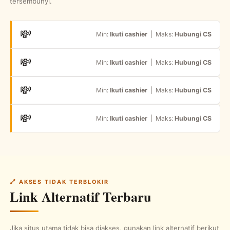
tersembunyi.
💸
Min:
Ikuti cashier
| Maks:
Hubungi CS
💸
Min:
Ikuti cashier
| Maks:
Hubungi CS
💸
Min:
Ikuti cashier
| Maks:
Hubungi CS
💸
Min:
Ikuti cashier
| Maks:
Hubungi CS
🔗 AKSES TIDAK TERBLOKIR
Link Alternatif Terbaru
Jika situs utama tidak bisa diakses, gunakan link alternatif berikut