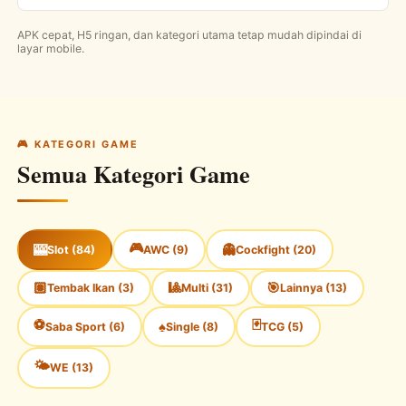
APK cepat, H5 ringan, dan kategori utama tetap mudah dipindai di
layar mobile.
🎮 KATEGORI GAME
Semua Kategori Game
🎮
🎰
👻
Slot (84)
AWC (9)
Cockfight (20)
🏽
🎱
🎯
Tembak Ikan (3)
Multi (31)
Lainnya (13)
⚽
🃏
♠
Saba Sport (6)
Single (8)
TCG (5)
🌤
WE (13)