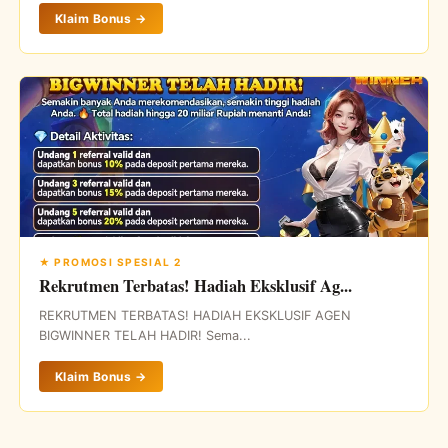
Klaim Bonus →
★ PROMOSI SPESIAL 2
Rekrutmen Terbatas! Hadiah Eksklusif Ag...
REKRUTMEN TERBATAS! HADIAH EKSKLUSIF AGEN
BIGWINNER TELAH HADIR! Sema...
Klaim Bonus →