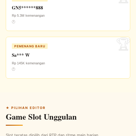
GN5******888
Rp 5.3M
kemenangan
🕐
PEMENANG BARU
Sa*** W
Rp 145K
kemenangan
🕐
★ PILIHAN EDITOR
Game Slot Unggulan
Slot teratas dipilih dari RTP dan ritme main harian.