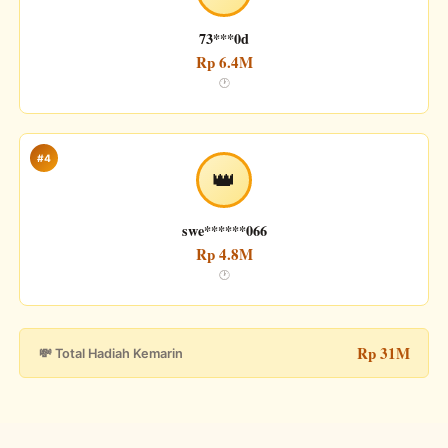
73***0d
Rp 6.4M
🕐
#4
👑
swe******066
Rp 4.8M
🕐
Rp 31M
💸 Total Hadiah Kemarin