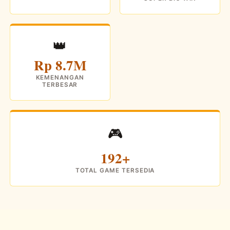
👑
Rp 8.7M
KEMENANGAN
TERBESAR
🎮
192+
TOTAL GAME TERSEDIA