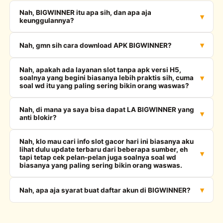
Nah, BIGWINNER itu apa sih, dan apa aja
keunggulannya?
Nah, gmn sih cara download APK BIGWINNER?
Nah, apakah ada layanan slot tanpa apk versi H5,
soalnya yang begini biasanya lebih praktis sih, cuma
soal wd itu yang paling sering bikin orang waswas?
Nah, di mana ya saya bisa dapat LA BIGWINNER yang
anti blokir?
Nah, klo mau cari info slot gacor hari ini biasanya aku
lihat dulu update terbaru dari beberapa sumber, eh
tapi tetap cek pelan-pelan juga soalnya soal wd
biasanya yang paling sering bikin orang waswas.
Nah, apa aja syarat buat daftar akun di BIGWINNER?