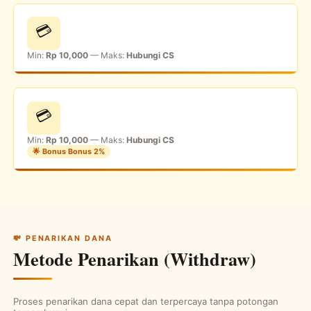
💳
Min:
Rp 10,000
— Maks:
Hubungi CS
💳
Min:
Rp 10,000
— Maks:
Hubungi CS
🌟 Bonus Bonus 2%
💸 PENARIKAN DANA
Metode Penarikan (Withdraw)
Proses penarikan dana cepat dan terpercaya tanpa potongan