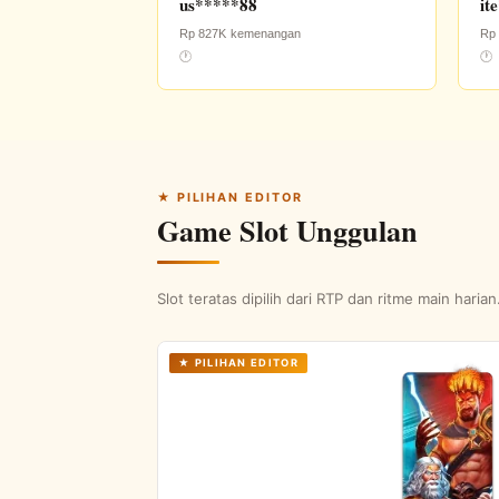
us*****88
it
Rp 827K
kemenangan
Rp
🕐
🕐
★ PILIHAN EDITOR
Game Slot Unggulan
Slot teratas dipilih dari RTP dan ritme main harian
★ PILIHAN EDITOR