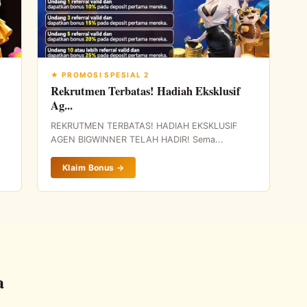
★ PROMOSI SPESIAL 2
Rekrutmen Terbatas! Hadiah Eksklusif
Ag...
REKRUTMEN TERBATAS! HADIAH EKSKLUSIF
AGEN BIGWINNER TELAH HADIR! Sema...
Klaim Bonus →
a