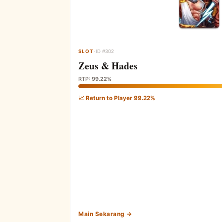
·
SLOT
ID #302
Zeus & Hades
RTP:
99.22%
📈 Return to Player 99.22%
Main Sekarang →