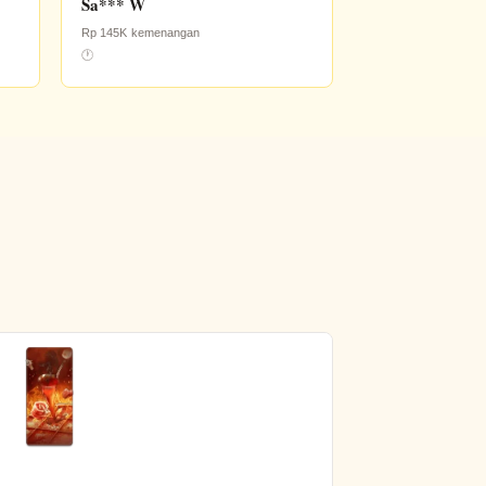
Sa*** W
Rp 145K
kemenangan
🕐