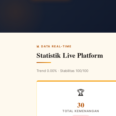
📊 DATA REAL-TIME
Statistik Live Platform
Trend 0.00% · Stabilitas 100/100
🏆
30
TOTAL KEMENANGAN