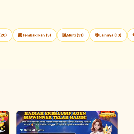
🏽
🎱
🎯
(20)
Tembak Ikan (3)
Multi (31)
Lainnya (13)