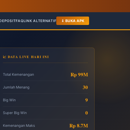
DEPOSIT
FAQ
LINK ALTERNATIF
⇓ BUKA APK
📈 DATA LIVE HARI INI
Rp 99M
Total Kemenangan
30
Jumlah Menang
9
Big Win
0
Super Big Win
Rp 8.7M
Kemenangan Maks