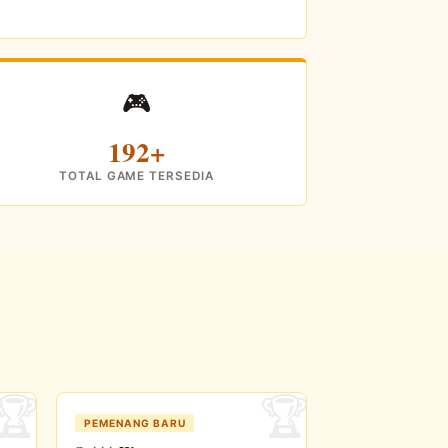
🎮
192+
TOTAL GAME TERSEDIA
PEMENANG BARU