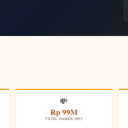
💸
Rp 99M
TOTAL HADIAH (RP)