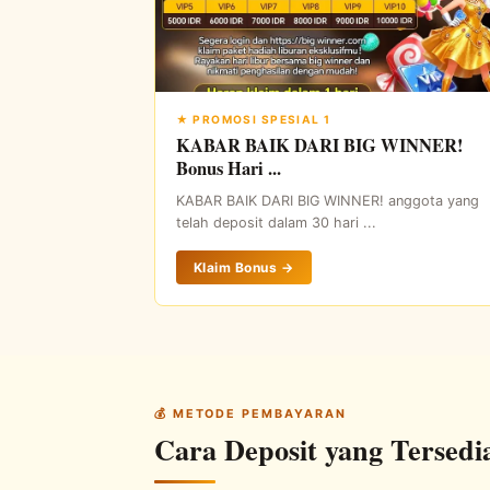
★ PROMOSI SPESIAL 1
KABAR BAIK DARI BIG WINNER!
Bonus Hari ...
KABAR BAIK DARI BIG WINNER! anggota yang
telah deposit dalam 30 hari ...
Klaim Bonus →
💰 METODE PEMBAYARAN
Cara Deposit yang Tersedi