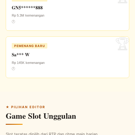
GN5******888
Rp 5.3M
kemenangan
🕐
PEMENANG BARU
Sa*** W
Rp 145K
kemenangan
🕐
★ PILIHAN EDITOR
Game Slot Unggulan
Slot teratas dipilih dari RTP dan ritme main harian.