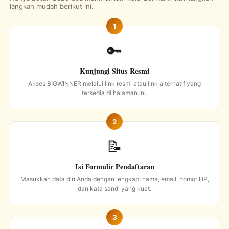
langkah mudah berikut ini.
🔑
Kunjungi Situs Resmi
Akses BIGWINNER melalui link resmi atau link alternatif yang
tersedia di halaman ini.
📝
Isi Formulir Pendaftaran
Masukkan data diri Anda dengan lengkap: nama, email, nomor HP,
dan kata sandi yang kuat.