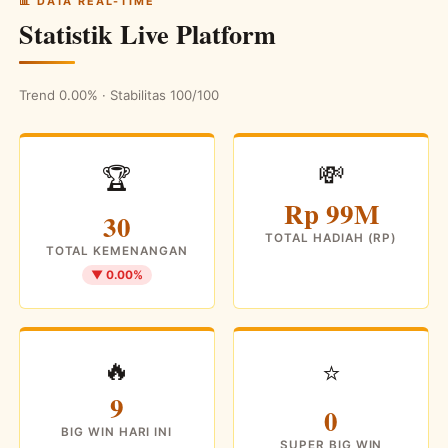
📊 DATA REAL-TIME
Statistik Live Platform
Trend 0.00% · Stabilitas 100/100
💸
🏆
Rp 99M
30
TOTAL HADIAH (RP)
TOTAL KEMENANGAN
▼ 0.00%
🔥
⭐
9
0
BIG WIN HARI INI
SUPER BIG WIN