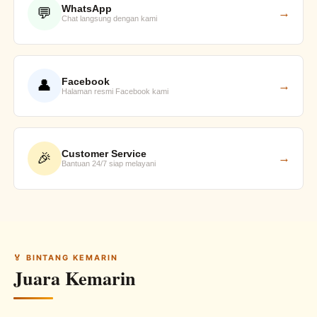
WhatsApp
💬
→
Chat langsung dengan kami
Facebook
👤
→
Halaman resmi Facebook kami
Customer Service
🎉
→
Bantuan 24/7 siap melayani
🏅 BINTANG KEMARIN
Juara Kemarin