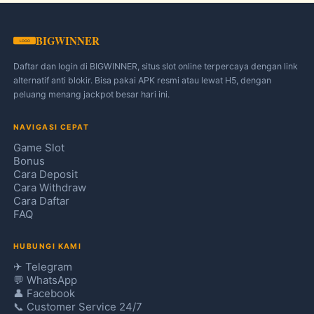
BIGWINNER
Daftar dan login di BIGWINNER, situs slot online terpercaya dengan link
alternatif anti blokir. Bisa pakai APK resmi atau lewat H5, dengan
peluang menang jackpot besar hari ini.
NAVIGASI CEPAT
Game Slot
Bonus
Cara Deposit
Cara Withdraw
Cara Daftar
FAQ
HUBUNGI KAMI
✈ Telegram
💬 WhatsApp
👤 Facebook
📞 Customer Service 24/7