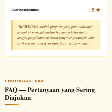
5 ★
Skor Keseluruhan
"BIGWINNER adalah platform yang patut diacungi
jempol — menggabungkan keamanan kelas dunia
dengan pengalaman bermain yang menyenangkan dan
koleksi game yang terus diperbarui setiap minggu."
❓ PERTANYAAN UMUM
FAQ — Pertanyaan yang Sering
Diajukan