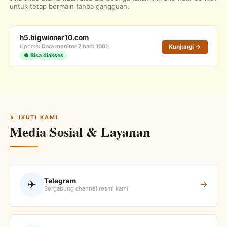
untuk tetap bermain tanpa gangguan.
h5.bigwinner10.com
Uptime:
Data monitor 7 hari: 100%
Kunjungi →
● Bisa diakses
📱 IKUTI KAMI
Media Sosial & Layanan
Telegram
✈
→
Bergabung channel resmi kami