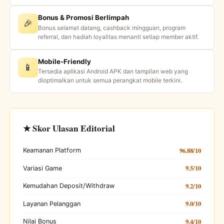
Bonus & Promosi Berlimpah
🎉
Bonus selamat datang, cashback mingguan, program
referral, dan hadiah loyalitas menanti setiap member aktif.
Mobile-Friendly
📱
Tersedia aplikasi Android APK dan tampilan web yang
dioptimalkan untuk semua perangkat mobile terkini.
★ Skor Ulasan Editorial
96.88/10
Keamanan Platform
9.5/10
Variasi Game
9.2/10
Kemudahan Deposit/Withdraw
9.0/10
Layanan Pelanggan
9.4/10
Nilai Bonus