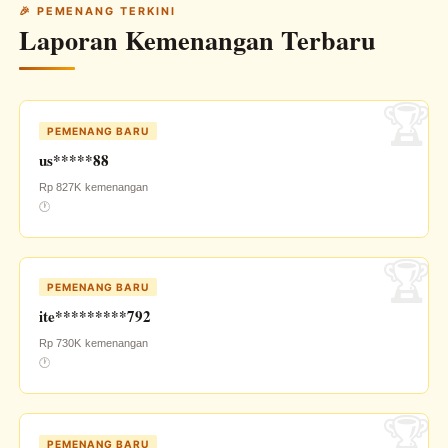
🎉 PEMENANG TERKINI
Laporan Kemenangan Terbaru
PEMENANG BARU
us*****88
Rp 827K
kemenangan
🕐
PEMENANG BARU
ite*********792
Rp 730K
kemenangan
🕐
PEMENANG BARU