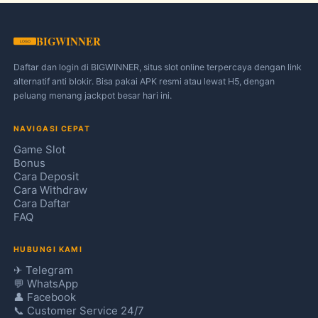
BIGWINNER
Daftar dan login di BIGWINNER, situs slot online terpercaya dengan link
alternatif anti blokir. Bisa pakai APK resmi atau lewat H5, dengan
peluang menang jackpot besar hari ini.
NAVIGASI CEPAT
Game Slot
Bonus
Cara Deposit
Cara Withdraw
Cara Daftar
FAQ
HUBUNGI KAMI
✈ Telegram
💬 WhatsApp
👤 Facebook
📞 Customer Service 24/7