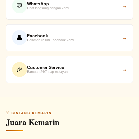
WhatsApp
💬
→
Chat langsung dengan kami
Facebook
👤
→
Halaman resmi Facebook kami
Customer Service
🎉
→
Bantuan 24/7 siap melayani
🏅 BINTANG KEMARIN
Juara Kemarin