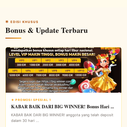
🌟 EDISI KHUSUS
Bonus & Update Terbaru
★ PROMOSI SPESIAL 1
KABAR BAIK DARI BIG WINNER! Bonus Hari ...
KABAR BAIK DARI BIG WINNER! anggota yang telah deposit
dalam 30 hari ...