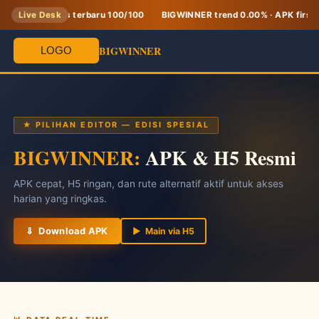
Stabilitas terbaru 100/100
Live Desk
BIGWINNER trend 0.00% · APK first
BIGWINNER
★ PILIHAN EDITOR — EDISI SPESIAL
BIGWINNER:
APK & H5 Resmi
APK cepat, H5 ringan, dan rute alternatif aktif untuk akses
harian yang ringkas.
⇓ Download APK
▶ Main via H5