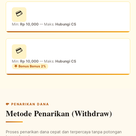
💳
Min:
Rp 10,000
— Maks:
Hubungi CS
💳
Min:
Rp 10,000
— Maks:
Hubungi CS
🌟 Bonus Bonus 2%
💸 PENARIKAN DANA
Metode Penarikan (Withdraw)
Proses penarikan dana cepat dan terpercaya tanpa potongan