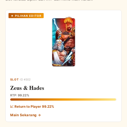
★ PILIHAN EDITOR
·
SLOT
ID #302
Zeus & Hades
RTP:
99.22%
📈 Return to Player 99.22%
Main Sekarang →