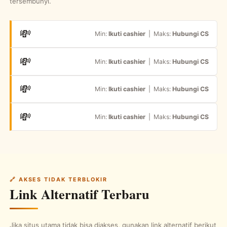
tersembunyi.
💸
Min:
Ikuti cashier
| Maks:
Hubungi CS
💸
Min:
Ikuti cashier
| Maks:
Hubungi CS
💸
Min:
Ikuti cashier
| Maks:
Hubungi CS
💸
Min:
Ikuti cashier
| Maks:
Hubungi CS
🔗 AKSES TIDAK TERBLOKIR
Link Alternatif Terbaru
Jika situs utama tidak bisa diakses, gunakan link alternatif berikut