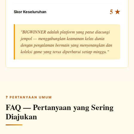
5 ★
Skor Keseluruhan
"BIGWINNER adalah platform yang patut diacungi
jempol — menggabungkan keamanan kelas dunia
dengan pengalaman bermain yang menyenangkan dan
koleksi game yang terus diperbarui setiap minggu."
❓ PERTANYAAN UMUM
FAQ — Pertanyaan yang Sering
Diajukan