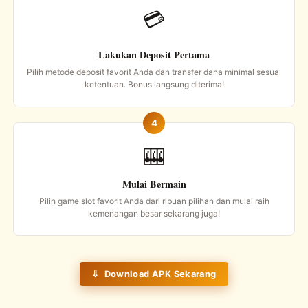
💳
Lakukan Deposit Pertama
Pilih metode deposit favorit Anda dan transfer dana minimal sesuai
ketentuan. Bonus langsung diterima!
🎰
Mulai Bermain
Pilih game slot favorit Anda dari ribuan pilihan dan mulai raih
kemenangan besar sekarang juga!
⇓ Download APK Sekarang