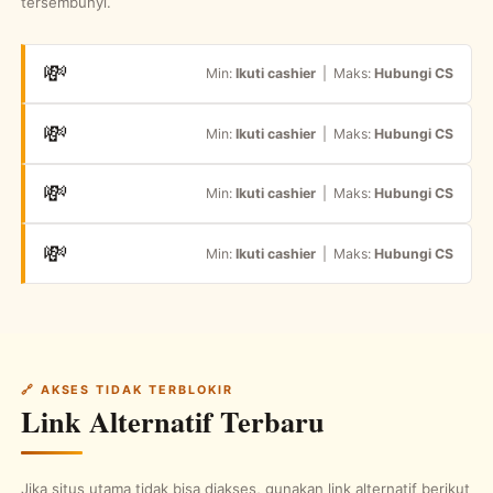
tersembunyi.
💸
Min:
Ikuti cashier
| Maks:
Hubungi CS
💸
Min:
Ikuti cashier
| Maks:
Hubungi CS
💸
Min:
Ikuti cashier
| Maks:
Hubungi CS
💸
Min:
Ikuti cashier
| Maks:
Hubungi CS
🔗 AKSES TIDAK TERBLOKIR
Link Alternatif Terbaru
Jika situs utama tidak bisa diakses, gunakan link alternatif berikut