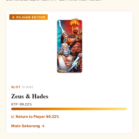
★ PILIHAN EDITOR
·
SLOT
ID #302
Zeus & Hades
RTP:
99.22%
📈 Return to Player 99.22%
Main Sekarang →