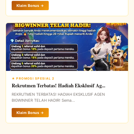
Klaim Bonus →
★ PROMOSI SPESIAL 2
Rekrutmen Terbatas! Hadiah Eksklusif Ag...
REKRUTMEN TERBATAS! HADIAH EKSKLUSIF AGEN
BIGWINNER TELAH HADIR! Sema...
Klaim Bonus →