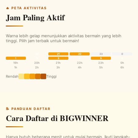
🔥 PETA AKTIVITAS
Jam Paling Aktif
Warna lebih gelap menunjukkan aktivitas bermain yang lebih
tinggi. Pilih jam terbaik untuk bermain!
19
20
21
22
23
0
1
2
3
4
5
6
19h
20h
21h
22h
23h
0h
1h
2h
3h
4h
5h
6h
Rendah
Tinggi
📝 PANDUAN DAFTAR
Cara Daftar di BIGWINNER
Hanya butuh beberapa menit untuk mulai bermain. Ikuti langkah-