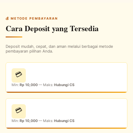
💰 METODE PEMBAYARAN
Cara Deposit yang Tersedia
Deposit mudah, cepat, dan aman melalui berbagai metode
pembayaran pilihan Anda.
💳
Min:
Rp 10,000
— Maks:
Hubungi CS
💳
Min:
Rp 10,000
— Maks:
Hubungi CS