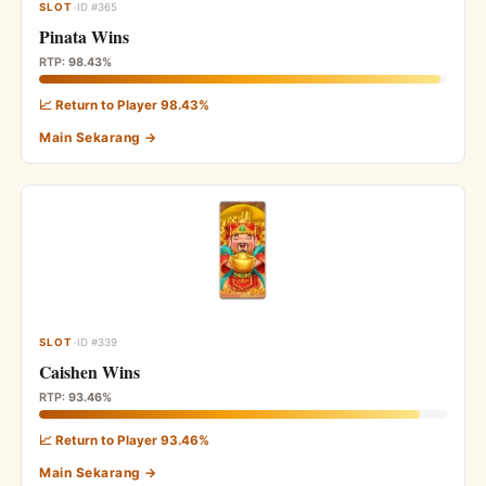
·
SLOT
ID #365
Pinata Wins
RTP:
98.43%
📈 Return to Player 98.43%
Main Sekarang →
·
SLOT
ID #339
Caishen Wins
RTP:
93.46%
📈 Return to Player 93.46%
Main Sekarang →