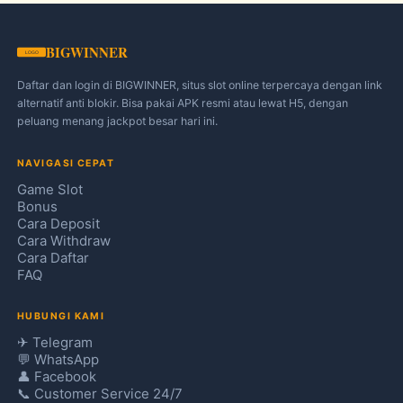
BIGWINNER
Daftar dan login di BIGWINNER, situs slot online terpercaya dengan link
alternatif anti blokir. Bisa pakai APK resmi atau lewat H5, dengan
peluang menang jackpot besar hari ini.
NAVIGASI CEPAT
Game Slot
Bonus
Cara Deposit
Cara Withdraw
Cara Daftar
FAQ
HUBUNGI KAMI
✈ Telegram
💬 WhatsApp
👤 Facebook
📞 Customer Service 24/7