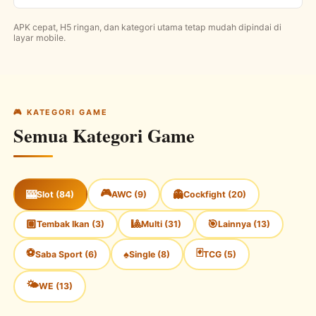
APK cepat, H5 ringan, dan kategori utama tetap mudah dipindai di
layar mobile.
🎮 KATEGORI GAME
Semua Kategori Game
🎮
🎰
👻
Slot (84)
AWC (9)
Cockfight (20)
🏽
🎱
🎯
Tembak Ikan (3)
Multi (31)
Lainnya (13)
⚽
🃏
♠
Saba Sport (6)
Single (8)
TCG (5)
🌤
WE (13)