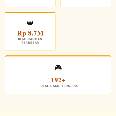
👑
Rp 8.7M
KEMENANGAN
TERBESAR
🎮
192+
TOTAL GAME TERSEDIA