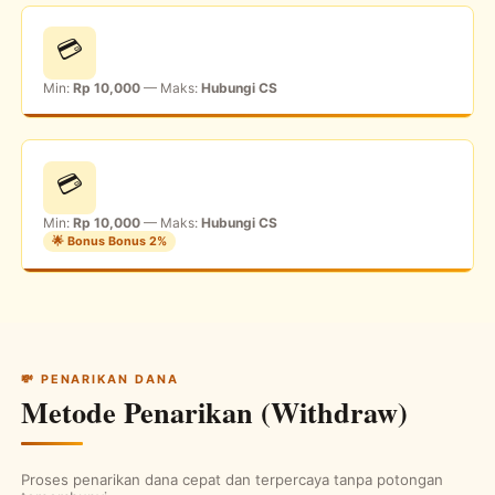
💳
Min:
Rp 10,000
— Maks:
Hubungi CS
💳
Min:
Rp 10,000
— Maks:
Hubungi CS
🌟 Bonus Bonus 2%
💸 PENARIKAN DANA
Metode Penarikan (Withdraw)
Proses penarikan dana cepat dan terpercaya tanpa potongan