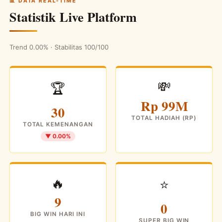
📊 DATA REAL-TIME
Statistik Live Platform
Trend 0.00% · Stabilitas 100/100
💸
🏆
Rp 99M
30
TOTAL HADIAH (RP)
TOTAL KEMENANGAN
▼ 0.00%
🔥
⭐
9
0
BIG WIN HARI INI
SUPER BIG WIN