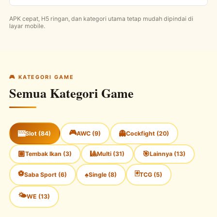
APK cepat, H5 ringan, dan kategori utama tetap mudah dipindai di
layar mobile.
🎮 KATEGORI GAME
Semua Kategori Game
🎮
🎰
👻
Slot (84)
AWC (9)
Cockfight (20)
🏽
🎱
🎯
Tembak Ikan (3)
Multi (31)
Lainnya (13)
⚽
🃏
♠
Saba Sport (6)
Single (8)
TCG (5)
🌤
WE (13)