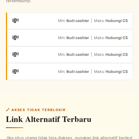
tersembunyi.
💸
Min:
Ikuti cashier
| Maks:
Hubungi CS
💸
Min:
Ikuti cashier
| Maks:
Hubungi CS
💸
Min:
Ikuti cashier
| Maks:
Hubungi CS
💸
Min:
Ikuti cashier
| Maks:
Hubungi CS
🔗 AKSES TIDAK TERBLOKIR
Link Alternatif Terbaru
Jika situs utama tidak bisa diakses, gunakan link alternatif berikut