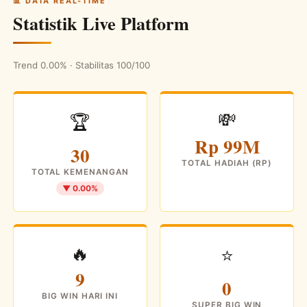
📊 DATA REAL-TIME
Statistik Live Platform
Trend 0.00% · Stabilitas 100/100
💸
🏆
Rp 99M
30
TOTAL HADIAH (RP)
TOTAL KEMENANGAN
▼ 0.00%
🔥
⭐
9
0
BIG WIN HARI INI
SUPER BIG WIN