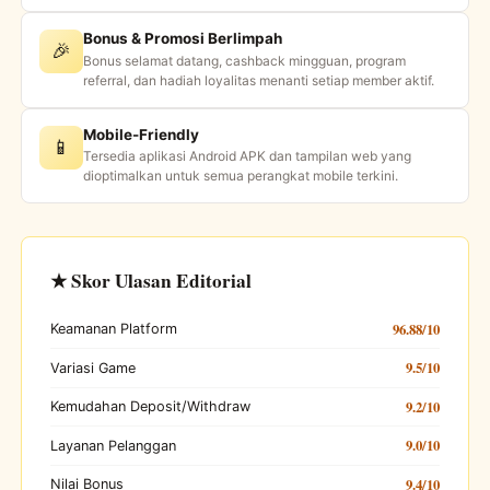
Bonus & Promosi Berlimpah
🎉
Bonus selamat datang, cashback mingguan, program
referral, dan hadiah loyalitas menanti setiap member aktif.
Mobile-Friendly
📱
Tersedia aplikasi Android APK dan tampilan web yang
dioptimalkan untuk semua perangkat mobile terkini.
★ Skor Ulasan Editorial
96.88/10
Keamanan Platform
9.5/10
Variasi Game
9.2/10
Kemudahan Deposit/Withdraw
9.0/10
Layanan Pelanggan
9.4/10
Nilai Bonus