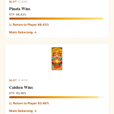
·
SLOT
ID #365
Pinata Wins
RTP:
98.43%
📈 Return to Player 98.43%
Main Sekarang →
·
SLOT
ID #339
Caishen Wins
RTP:
93.46%
📈 Return to Player 93.46%
Main Sekarang →