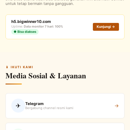
untuk tetap bermain tanpa gangguan.
h5.bigwinner10.com
Uptime:
Data monitor 7 hari: 100%
Kunjungi →
● Bisa diakses
📱 IKUTI KAMI
Media Sosial & Layanan
Telegram
✈
→
Bergabung channel resmi kami