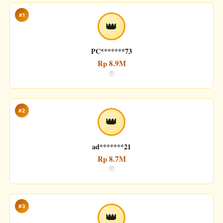
#1
👑
PC*******73
Rp 8.9M
🕐
#2
👑
ad*******21
Rp 8.7M
🕐
#3
👑