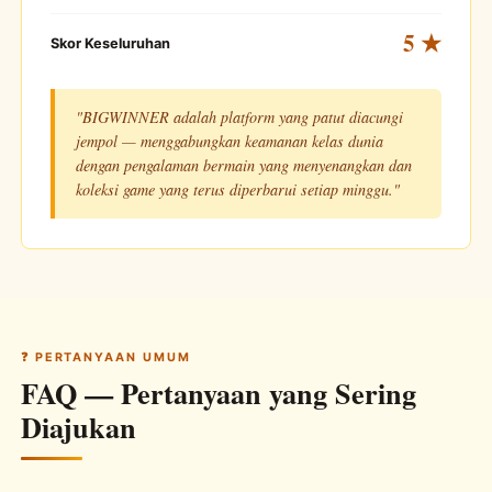
5 ★
Skor Keseluruhan
"BIGWINNER adalah platform yang patut diacungi
jempol — menggabungkan keamanan kelas dunia
dengan pengalaman bermain yang menyenangkan dan
koleksi game yang terus diperbarui setiap minggu."
❓ PERTANYAAN UMUM
FAQ — Pertanyaan yang Sering
Diajukan