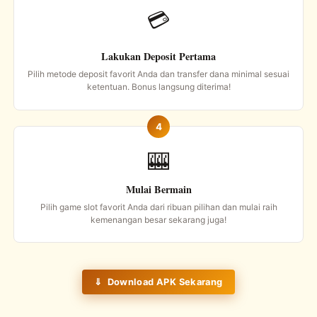
💳
Lakukan Deposit Pertama
Pilih metode deposit favorit Anda dan transfer dana minimal sesuai
ketentuan. Bonus langsung diterima!
🎰
Mulai Bermain
Pilih game slot favorit Anda dari ribuan pilihan dan mulai raih
kemenangan besar sekarang juga!
⇓ Download APK Sekarang