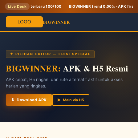
Stabilitas terbaru 100/100
Live Desk
BIGWINNER trend 0.00% · APK first
BIGWINNER
★ PILIHAN EDITOR — EDISI SPESIAL
BIGWINNER:
APK & H5 Resmi
APK cepat, H5 ringan, dan rute alternatif aktif untuk akses
harian yang ringkas.
⇓ Download APK
▶ Main via H5