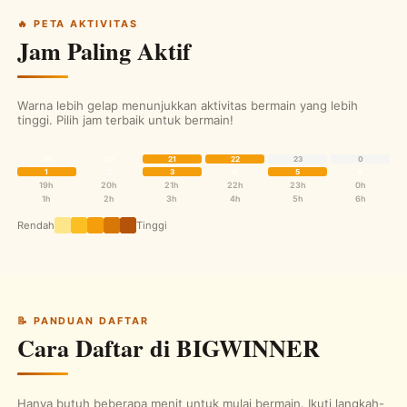
🔥 PETA AKTIVITAS
Jam Paling Aktif
Warna lebih gelap menunjukkan aktivitas bermain yang lebih
tinggi. Pilih jam terbaik untuk bermain!
19
20
21
22
23
0
1
2
3
4
5
6
19h
20h
21h
22h
23h
0h
1h
2h
3h
4h
5h
6h
Rendah
Tinggi
📝 PANDUAN DAFTAR
Cara Daftar di BIGWINNER
Hanya butuh beberapa menit untuk mulai bermain. Ikuti langkah-