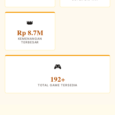
👑
Rp 8.7M
KEMENANGAN
TERBESAR
🎮
192+
TOTAL GAME TERSEDIA