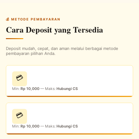
💰 METODE PEMBAYARAN
Cara Deposit yang Tersedia
Deposit mudah, cepat, dan aman melalui berbagai metode
pembayaran pilihan Anda.
💳
Min:
Rp 10,000
— Maks:
Hubungi CS
💳
Min:
Rp 10,000
— Maks:
Hubungi CS