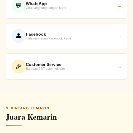
WhatsApp
💬
→
Chat langsung dengan kami
Facebook
👤
→
Halaman resmi Facebook kami
Customer Service
🎉
→
Bantuan 24/7 siap melayani
🏅 BINTANG KEMARIN
Juara Kemarin