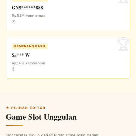
GN5******888
Rp 5.3M
kemenangan
🕐
PEMENANG BARU
Sa*** W
Rp 145K
kemenangan
🕐
★ PILIHAN EDITOR
Game Slot Unggulan
Slot teratas dipilih dari RTP dan ritme main harian.