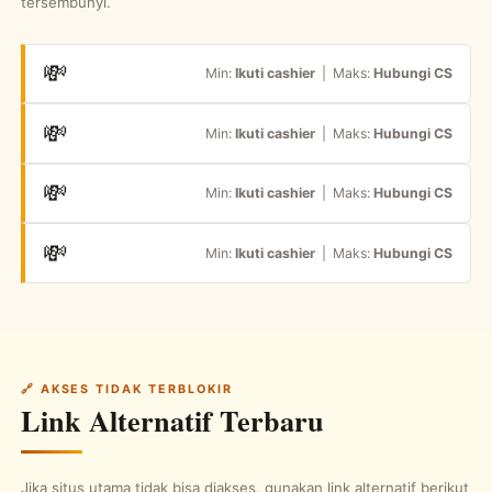
tersembunyi.
💸
Min:
Ikuti cashier
| Maks:
Hubungi CS
💸
Min:
Ikuti cashier
| Maks:
Hubungi CS
💸
Min:
Ikuti cashier
| Maks:
Hubungi CS
💸
Min:
Ikuti cashier
| Maks:
Hubungi CS
🔗 AKSES TIDAK TERBLOKIR
Link Alternatif Terbaru
Jika situs utama tidak bisa diakses, gunakan link alternatif berikut