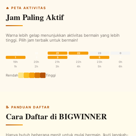
🔥 PETA AKTIVITAS
Jam Paling Aktif
Warna lebih gelap menunjukkan aktivitas bermain yang lebih
tinggi. Pilih jam terbaik untuk bermain!
19
20
21
22
23
0
1
2
3
4
5
6
19h
20h
21h
22h
23h
0h
1h
2h
3h
4h
5h
6h
Rendah
Tinggi
📝 PANDUAN DAFTAR
Cara Daftar di BIGWINNER
Hanya butuh beberapa menit untuk mulai bermain. Ikuti langkah-