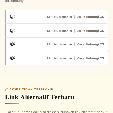
tersembunyi.
💸
Min:
Ikuti cashier
| Maks:
Hubungi CS
💸
Min:
Ikuti cashier
| Maks:
Hubungi CS
💸
Min:
Ikuti cashier
| Maks:
Hubungi CS
💸
Min:
Ikuti cashier
| Maks:
Hubungi CS
🔗 AKSES TIDAK TERBLOKIR
Link Alternatif Terbaru
Jika situs utama tidak bisa diakses, gunakan link alternatif berikut