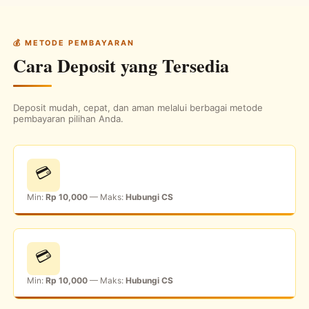
💰 METODE PEMBAYARAN
Cara Deposit yang Tersedia
Deposit mudah, cepat, dan aman melalui berbagai metode
pembayaran pilihan Anda.
💳
Min:
Rp 10,000
— Maks:
Hubungi CS
💳
Min:
Rp 10,000
— Maks:
Hubungi CS