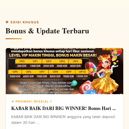
🌟 EDISI KHUSUS
Bonus & Update Terbaru
★ PROMOSI SPESIAL 1
KABAR BAIK DARI BIG WINNER! Bonus Hari ...
KABAR BAIK DARI BIG WINNER! anggota yang telah deposit
dalam 30 hari ...