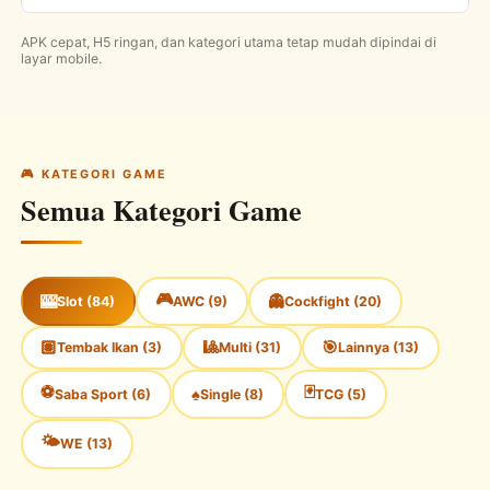
APK cepat, H5 ringan, dan kategori utama tetap mudah dipindai di
layar mobile.
🎮 KATEGORI GAME
Semua Kategori Game
🎮
🎰
👻
Slot (84)
AWC (9)
Cockfight (20)
🏽
🎱
🎯
Tembak Ikan (3)
Multi (31)
Lainnya (13)
⚽
🃏
♠
Saba Sport (6)
Single (8)
TCG (5)
🌤
WE (13)