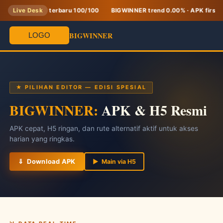
Stabilitas terbaru 100/100
Live Desk
BIGWINNER trend 0.00% · APK first
BIGWINNER
★ PILIHAN EDITOR — EDISI SPESIAL
BIGWINNER:
APK & H5 Resmi
APK cepat, H5 ringan, dan rute alternatif aktif untuk akses
harian yang ringkas.
⇓ Download APK
▶ Main via H5