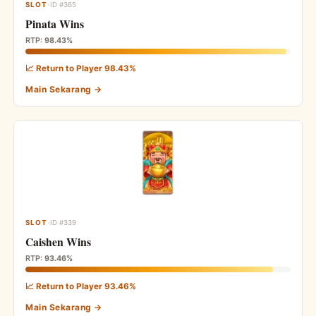
·
SLOT
ID #365
Pinata Wins
RTP:
98.43%
📈 Return to Player 98.43%
Main Sekarang →
·
SLOT
ID #339
Caishen Wins
RTP:
93.46%
📈 Return to Player 93.46%
Main Sekarang →