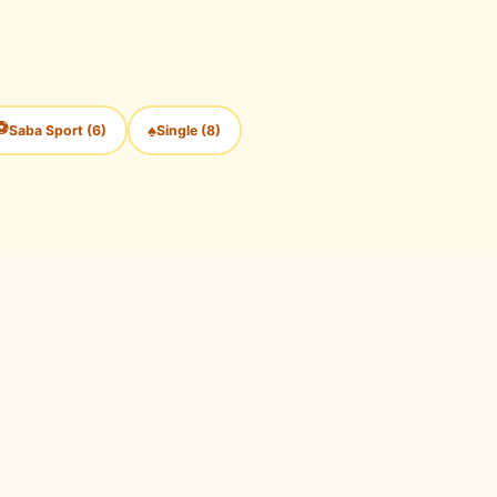
⚽
♠
Saba Sport (6)
Single (8)