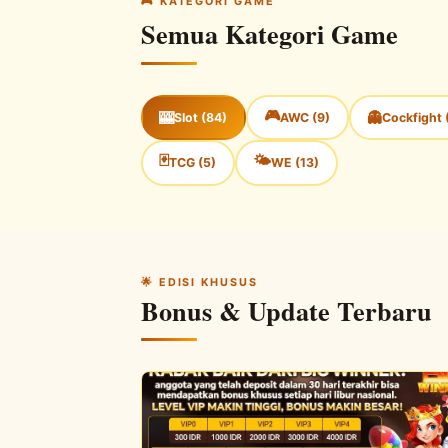
🎮 KATEGORI GAME
Semua Kategori Game
🎮
🎰
👻
Slot (84)
AWC (9)
Cockfight 
🃏
🌤
TCG (5)
WE (13)
🌟 EDISI KHUSUS
Bonus & Update Terbaru