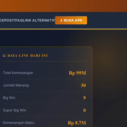
DEPOSIT
FAQ
LINK ALTERNATIF
⇓ BUKA APK
📈 DATA LIVE HARI INI
Rp 99M
Total Kemenangan
30
Jumlah Menang
9
Big Win
0
Super Big Win
Rp 8.7M
Kemenangan Maks