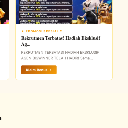
★ PROMOSI SPESIAL 2
Rekrutmen Terbatas! Hadiah Eksklusif
Ag...
REKRUTMEN TERBATAS! HADIAH EKSKLUSIF
AGEN BIGWINNER TELAH HADIR! Sema...
Klaim Bonus →
a