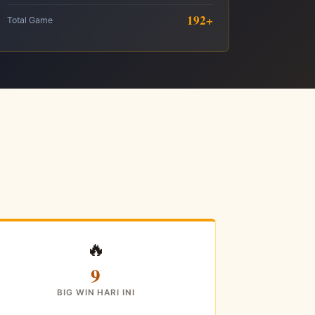
192+
Total Game
🔥
9
BIG WIN HARI INI