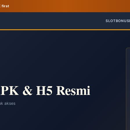
t
SLOT
BONUS
PK & H5 Resmi
tuk akses