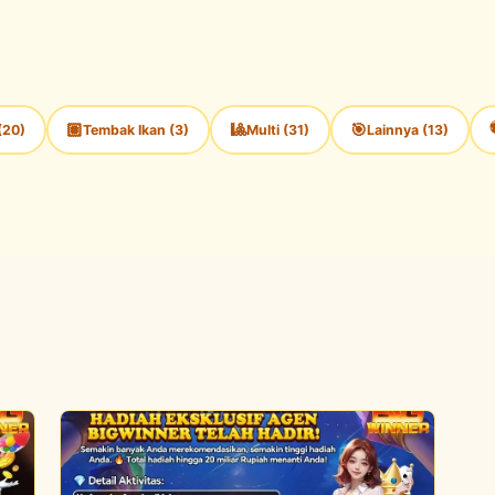
🏽
🎱
🎯
(20)
Tembak Ikan (3)
Multi (31)
Lainnya (13)