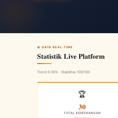
📊 DATA REAL-TIME
Statistik Live Platform
Trend 0.00% · Stabilitas 100/100
🏆
30
TOTAL KEMENANGAN