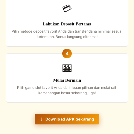
💳
Lakukan Deposit Pertama
Pilih metode deposit favorit Anda dan transfer dana minimal sesuai
ketentuan. Bonus langsung diterima!
🎰
Mulai Bermain
Pilih game slot favorit Anda dari ribuan pilihan dan mulai raih
kemenangan besar sekarang juga!
⇓ Download APK Sekarang