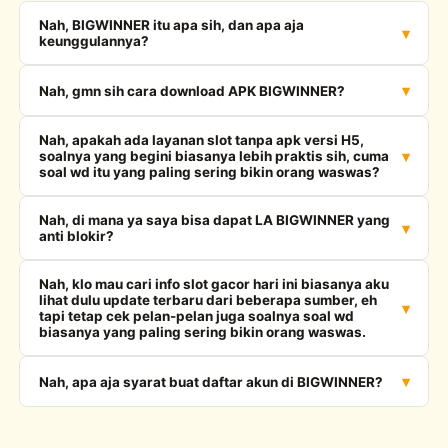
Nah, BIGWINNER itu apa sih, dan apa aja
keunggulannya?
Nah, gmn sih cara download APK BIGWINNER?
Nah, apakah ada layanan slot tanpa apk versi H5,
soalnya yang begini biasanya lebih praktis sih, cuma
soal wd itu yang paling sering bikin orang waswas?
Nah, di mana ya saya bisa dapat LA BIGWINNER yang
anti blokir?
Nah, klo mau cari info slot gacor hari ini biasanya aku
lihat dulu update terbaru dari beberapa sumber, eh
tapi tetap cek pelan-pelan juga soalnya soal wd
biasanya yang paling sering bikin orang waswas.
Nah, apa aja syarat buat daftar akun di BIGWINNER?