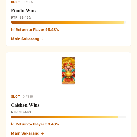
·
SLOT
ID #365
Pinata Wins
RTP:
98.43%
📈 Return to Player 98.43%
Main Sekarang →
·
SLOT
ID #339
Caishen Wins
RTP:
93.46%
📈 Return to Player 93.46%
Main Sekarang →