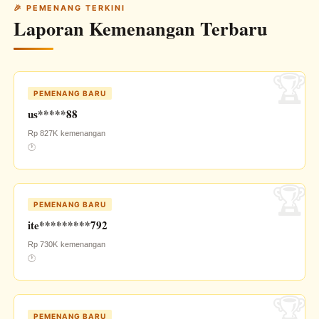
🎉 PEMENANG TERKINI
Laporan Kemenangan Terbaru
PEMENANG BARU
us*****88
Rp 827K
kemenangan
🕐
PEMENANG BARU
ite*********792
Rp 730K
kemenangan
🕐
PEMENANG BARU