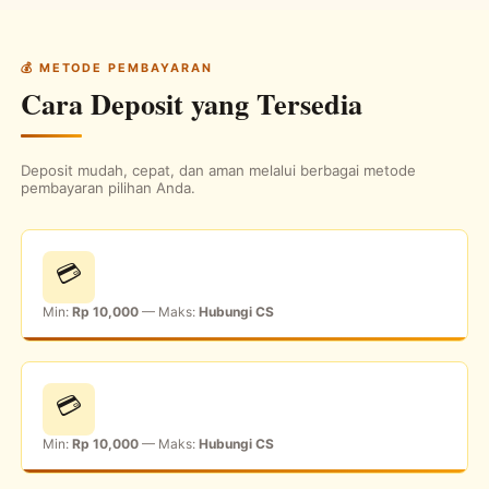
💰 METODE PEMBAYARAN
Cara Deposit yang Tersedia
Deposit mudah, cepat, dan aman melalui berbagai metode
pembayaran pilihan Anda.
💳
Min:
Rp 10,000
— Maks:
Hubungi CS
💳
Min:
Rp 10,000
— Maks:
Hubungi CS