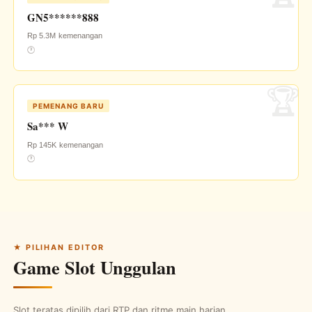
GN5******888
Rp 5.3M
kemenangan
🕐
PEMENANG BARU
Sa*** W
Rp 145K
kemenangan
🕐
★ PILIHAN EDITOR
Game Slot Unggulan
Slot teratas dipilih dari RTP dan ritme main harian.