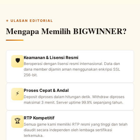
⭐ ULASAN EDITORIAL
Mengapa Memilih BIGWINNER?
Keamanan & Lisensi Resmi
🛡
Beroperasi dengan lisensi resmi internasional. Data dan
dana member dijamin aman menggunakan enkripsi SSL
256-bit.
Proses Cepat & Andal
⚡
Deposit diproses dalam hitungan detik. Withdraw diproses
maksimal 3 menit. Server uptime 99.9% sepanjang tahun.
RTP Kompetitif
🏆
Semua game kami memiliki RTP resmi yang tinggi dan telah
diaudit secara independen oleh lembaga sertifikasi
terkemuka.