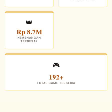
👑
Rp 8.7M
KEMENANGAN
TERBESAR
🎮
192+
TOTAL GAME TERSEDIA