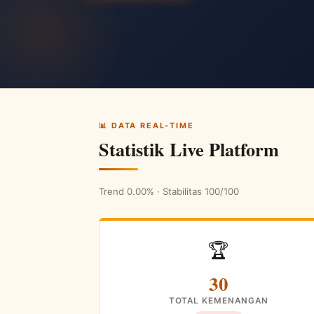
📊 DATA REAL-TIME
Statistik Live Platform
Trend 0.00% · Stabilitas 100/100
🏆
30
TOTAL KEMENANGAN