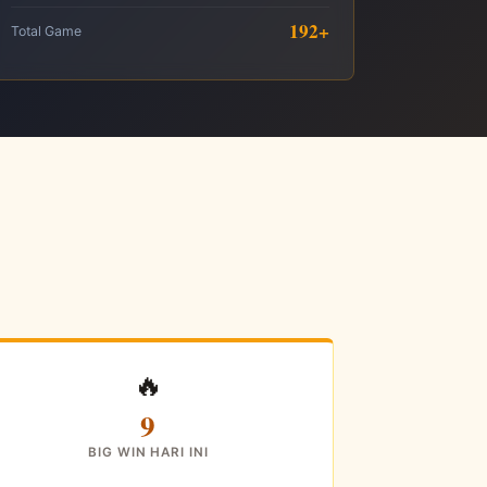
192+
Total Game
🔥
9
BIG WIN HARI INI