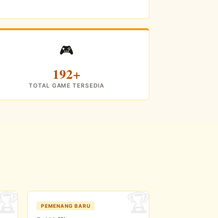
🎮
192+
TOTAL GAME TERSEDIA
PEMENANG BARU