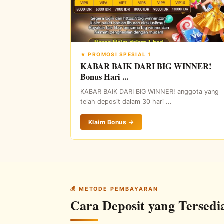
★ PROMOSI SPESIAL 1
KABAR BAIK DARI BIG WINNER!
Bonus Hari ...
KABAR BAIK DARI BIG WINNER! anggota yang
telah deposit dalam 30 hari ...
Klaim Bonus →
💰 METODE PEMBAYARAN
Cara Deposit yang Tersedi