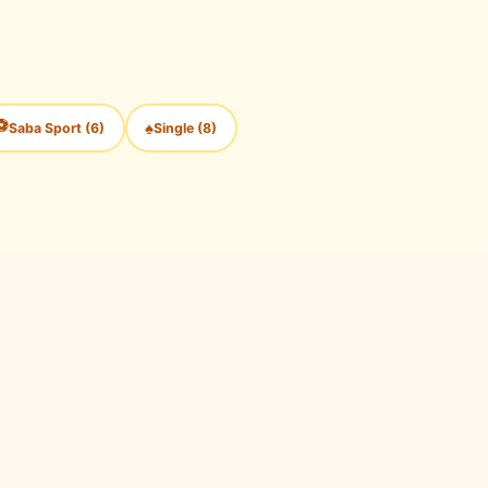
⚽
♠
Saba Sport (6)
Single (8)