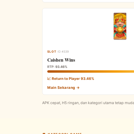
·
SLOT
ID #339
Caishen Wins
RTP:
93.46%
📈 Return to Player 93.46%
Main Sekarang →
APK cepat, H5 ringan, dan kategori utama tetap mudah