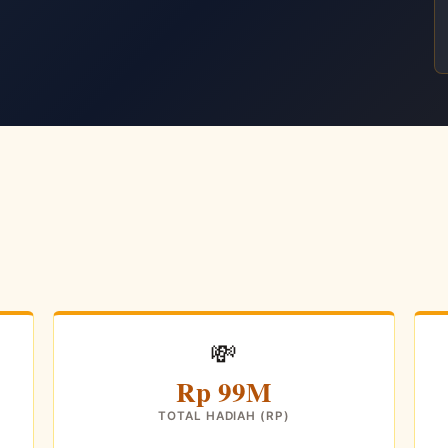
💸
Rp 99M
TOTAL HADIAH (RP)