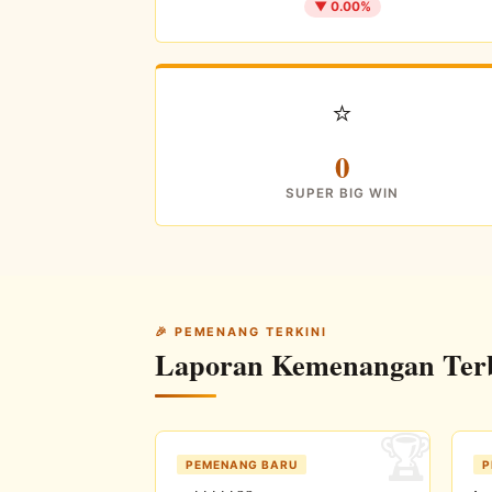
▼ 0.00%
⭐
0
SUPER BIG WIN
🎉 PEMENANG TERKINI
Laporan Kemenangan Ter
PEMENANG BARU
P