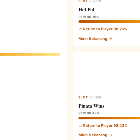
·
SLOT
ID #359
Hot Pot
RTP:
98.76%
📈 Return to Player 98.76%
Main Sekarang →
·
SLOT
ID #365
Pinata Wins
RTP:
98.43%
📈 Return to Player 98.43%
Main Sekarang →