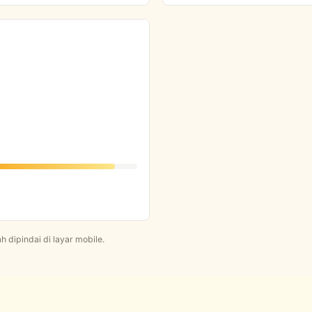
 dipindai di layar mobile.