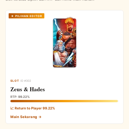
★ PILIHAN EDITOR
·
SLOT
ID #302
Zeus & Hades
RTP:
99.22%
📈 Return to Player 99.22%
Main Sekarang →