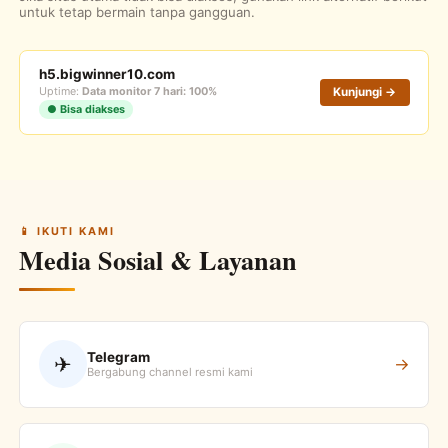
untuk tetap bermain tanpa gangguan.
h5.bigwinner10.com
Uptime:
Data monitor 7 hari: 100%
Kunjungi →
● Bisa diakses
📱 IKUTI KAMI
Media Sosial & Layanan
Telegram
✈
→
Bergabung channel resmi kami