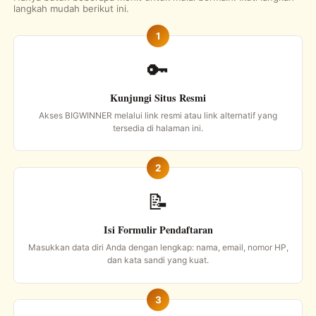
langkah mudah berikut ini.
🔑
Kunjungi Situs Resmi
Akses BIGWINNER melalui link resmi atau link alternatif yang
tersedia di halaman ini.
📝
Isi Formulir Pendaftaran
Masukkan data diri Anda dengan lengkap: nama, email, nomor HP,
dan kata sandi yang kuat.