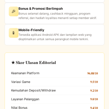
Bonus & Promosi Berlimpah
🎉
Bonus selamat datang, cashback mingguan, program
referral, dan hadiah loyalitas menanti setiap member aktif.
Mobile-Friendly
📱
Tersedia aplikasi Android APK dan tampilan web yang
dioptimalkan untuk semua perangkat mobile terkini.
★ Skor Ulasan Editorial
96.88/10
Keamanan Platform
9.5/10
Variasi Game
9.2/10
Kemudahan Deposit/Withdraw
9.0/10
Layanan Pelanggan
9.4/10
Nilai Bonus