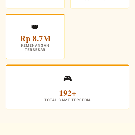
👑
Rp 8.7M
KEMENANGAN
TERBESAR
🎮
192+
TOTAL GAME TERSEDIA