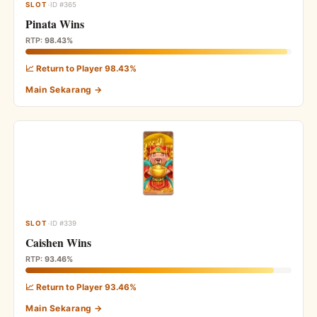
·
SLOT
ID #365
Pinata Wins
RTP:
98.43%
📈 Return to Player 98.43%
Main Sekarang →
·
SLOT
ID #339
Caishen Wins
RTP:
93.46%
📈 Return to Player 93.46%
Main Sekarang →