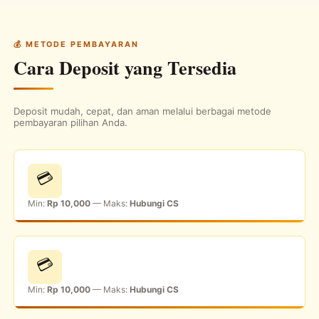
💰 METODE PEMBAYARAN
Cara Deposit yang Tersedia
Deposit mudah, cepat, dan aman melalui berbagai metode
pembayaran pilihan Anda.
💳
Min:
Rp 10,000
— Maks:
Hubungi CS
💳
Min:
Rp 10,000
— Maks:
Hubungi CS