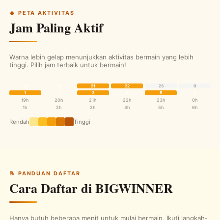
🔥 PETA AKTIVITAS
Jam Paling Aktif
Warna lebih gelap menunjukkan aktivitas bermain yang lebih
tinggi. Pilih jam terbaik untuk bermain!
19
20
21
22
23
0
1
2
3
4
5
6
19h
20h
21h
22h
23h
0h
1h
2h
3h
4h
5h
6h
Rendah
Tinggi
📝 PANDUAN DAFTAR
Cara Daftar di BIGWINNER
Hanya butuh beberapa menit untuk mulai bermain. Ikuti langkah-