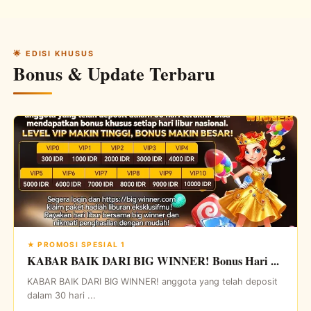
🌟 EDISI KHUSUS
Bonus & Update Terbaru
★ PROMOSI SPESIAL 1
KABAR BAIK DARI BIG WINNER! Bonus Hari ...
KABAR BAIK DARI BIG WINNER! anggota yang telah deposit
dalam 30 hari ...